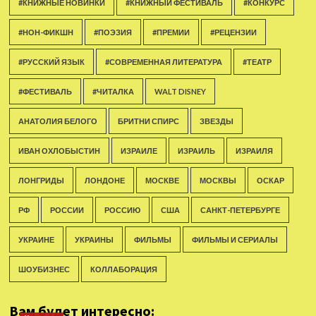
#КНИЖНЫЕ НОВИНКИ
#КНИЖНЫЙ ФЕСТИВАЛЬ
#КОНКУРС
#НОН-ФИКШН
#ПОЭЗИЯ
#ПРЕМИИ
#РЕЦЕНЗИИ
#РУССКИЙ ЯЗЫК
#СОВРЕМЕННАЯ ЛИТЕРАТУРА
#ТЕАТР
#ФЕСТИВАЛЬ
#ЧИТАЛКА
WALT DISNEY
АНАТОЛИЯ БЕЛОГО
БРИТНИ СПИРС
ЗВЕЗДЫ
ИВАН ОХЛОБЫСТИН
ИЗРАИЛЕ
ИЗРАИЛЬ
ИЗРАИЛЯ
ЛОНГРИДЫ
ЛОНДОНЕ
МОСКВЕ
МОСКВЫ
ОСКАР
РФ
РОССИИ
РОССИЮ
США
САНКТ-ПЕТЕРБУРГЕ
УКРАИНЕ
УКРАИНЫ
ФИЛЬМЫ
ФИЛЬМЫ И СЕРИАЛЫ
ШОУБИЗНЕС
КОЛЛАБОРАЦИЯ
Вам будет интересно: