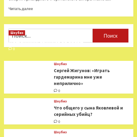
отцовстве
Прочитать
Читать далее
больше
о
Стала
известна
Найти:
Шоубиз
причина
Мошенники взялись за звезд
смерти
звезды
0
«Гарри
Поттера»
Шоубиз
Гэмбона
Сергей Жигунов: «Играть
гардемарина мне уже
неприлично»
0
Шоубиз
Что общего у сына Яковлевой и
серийных убийц?
0
Шоубиз