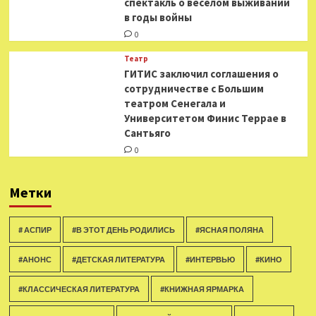
спектакль о весёлом выживании
в годы войны
0
Театр
ГИТИС заключил соглашения о
сотрудничестве с Большим
театром Сенегала и
Университетом Финис Террае в
Сантьяго
0
Метки
# АСПИР
#В ЭТОТ ДЕНЬ РОДИЛИСЬ
#ЯСНАЯ ПОЛЯНА
#АНОНС
#ДЕТСКАЯ ЛИТЕРАТУРА
#ИНТЕРВЬЮ
#КИНО
#КЛАССИЧЕСКАЯ ЛИТЕРАТУРА
#КНИЖНАЯ ЯРМАРКА