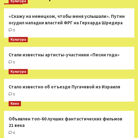
Культура
«Скажу на немецком, чтобы меня услышали». Путин
осудил нападки властей ФРГ на Герхарда Шредера
0
Культура
Стали известны артисты-участники «Песни года»
0
Культура
Стало известно об отъезде Пугачевой из Израиля
0
Кино
Объявлен топ-60 лучших фантастических фильмов
21 века
0