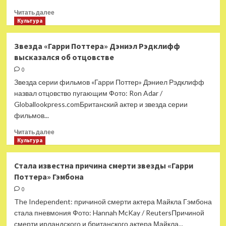
Прочитать
Читать далее
больше
Культура
о
Мать
Звезда «Гарри Поттера» Дэниэл Рэдклифф
потребовала
высказался об отцовстве
миллионы
у
0
студии
Звезда серии фильмов «Гарри Поттер» Дэниел Рэдклифф
за
назвал отцовство пугающим Фото: Ron Adar /
выколотый
Globallookpress.comБританский актер и звезда серии
палочкой
фильмов...
Гарри
Поттера
Прочитать
Читать далее
глаз
больше
Культура
сына
о
Звезда
Стала известна причина смерти звезды «Гарри
«Гарри
Поттера» Гэмбона
Поттера»
Дэниэл
0
Рэдклифф
The Independent: причиной смерти актера Майкла Гэмбона
высказался
стала пневмония Фото: Hannah McKay / ReutersПричиной
об
смерти ирландского и британского актера Майкла...