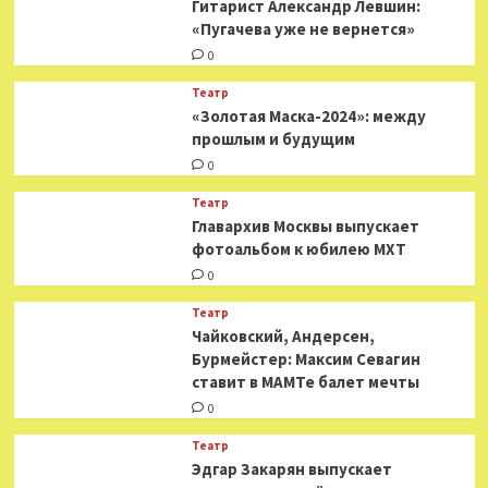
Гитарист Александр Левшин:
«Пугачева уже не вернется»
0
Театр
«Золотая Маска-2024»: между
прошлым и будущим
0
Театр
​​Главархив Москвы выпускает
фотоальбом к юбилею МХТ
0
Театр
​​Чайковский, Андерсен,
Бурмейстер: Максим Севагин
ставит в МАМТе балет мечты
0
Театр
Эдгар Закарян выпускает