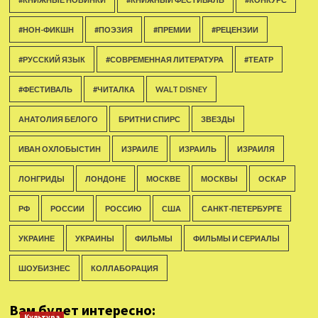
#НОН-ФИКШН
#ПОЭЗИЯ
#ПРЕМИИ
#РЕЦЕНЗИИ
#РУССКИЙ ЯЗЫК
#СОВРЕМЕННАЯ ЛИТЕРАТУРА
#ТЕАТР
#ФЕСТИВАЛЬ
#ЧИТАЛКА
WALT DISNEY
АНАТОЛИЯ БЕЛОГО
БРИТНИ СПИРС
ЗВЕЗДЫ
ИВАН ОХЛОБЫСТИН
ИЗРАИЛЕ
ИЗРАИЛЬ
ИЗРАИЛЯ
ЛОНГРИДЫ
ЛОНДОНЕ
МОСКВЕ
МОСКВЫ
ОСКАР
РФ
РОССИИ
РОССИЮ
США
САНКТ-ПЕТЕРБУРГЕ
УКРАИНЕ
УКРАИНЫ
ФИЛЬМЫ
ФИЛЬМЫ И СЕРИАЛЫ
ШОУБИЗНЕС
КОЛЛАБОРАЦИЯ
Вам будет интересно:
Культура