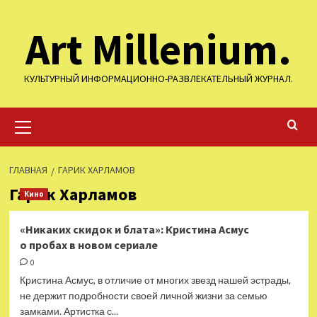
Перейти
Art Millenium.
к
содержимому
КУЛЬТУРНЫЙ ИНФОРМАЦИОННО-РАЗВЛЕКАТЕЛЬНЫЙ ЖУРНАЛ.
Основное
меню
ГЛАВНАЯ
ГАРИК ХАРЛАМОВ
Гарик Харламов
Кино
«Никаких скидок и блата»: Кристина Асмус
о пробах в новом сериале
0
Кристина Асмус, в отличие от многих звезд нашей эстрады,
не держит подробности своей личной жизни за семью
замками. Артистка с...