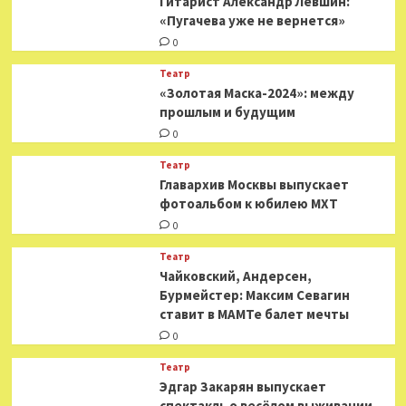
Гитарист Александр Левшин:
«Пугачева уже не вернется»
0
Театр
«Золотая Маска-2024»: между
прошлым и будущим
0
Театр
​​Главархив Москвы выпускает
фотоальбом к юбилею МХТ
0
Театр
​​Чайковский, Андерсен,
Бурмейстер: Максим Севагин
ставит в МАМТе балет мечты
0
Театр
Эдгар Закарян выпускает
спектакль о весёлом выживании