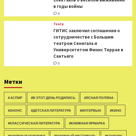
в годы войны
0
Театр
ГИТИС заключил соглашения о
сотрудничестве с Большим
театром Сенегала и
Университетом Финис Террае в
Сантьяго
0
Метки
# АСПИР
#В ЭТОТ ДЕНЬ РОДИЛИСЬ
#ЯСНАЯ ПОЛЯНА
#АНОНС
#ДЕТСКАЯ ЛИТЕРАТУРА
#ИНТЕРВЬЮ
#КИНО
#КЛАССИЧЕСКАЯ ЛИТЕРАТУРА
#КНИЖНАЯ ЯРМАРКА
#КНИЖНЫЕ НОВИНКИ
#КНИЖНЫЙ ФЕСТИВАЛЬ
#КОНКУРС