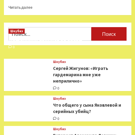
Прочитать
Читать далее
больше
о
«Никаких
скидок
Найти:
Шоубиз
и блата»:
Мошенники взялись за звезд
Кристина
Асмус
0
о пробах
в новом
Шоубиз
сериале
Сергей Жигунов: «Играть
гардемарина мне уже
неприлично»
0
Шоубиз
Что общего у сына Яковлевой и
серийных убийц?
0
Шоубиз