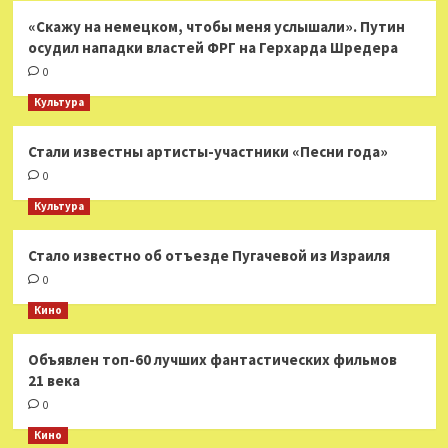
«Скажу на немецком, чтобы меня услышали». Путин
осудил нападки властей ФРГ на Герхарда Шредера
0
Культура
Стали известны артисты-участники «Песни года»
0
Культура
Стало известно об отъезде Пугачевой из Израиля
0
Кино
Объявлен топ-60 лучших фантастических фильмов
21 века
0
Кино