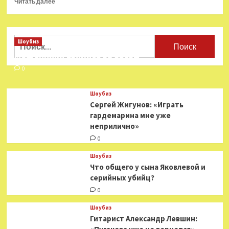
Читать далее
больше
о
Странный
ляп
Найти:
Шоубиз
в комедии
Мошенники взялись за звезд
Гайдая
«Операция
0
«Ы»
Шоубиз
Сергей Жигунов: «Играть
гардемарина мне уже
неприлично»
0
Шоубиз
Что общего у сына Яковлевой и
серийных убийц?
0
Шоубиз
Гитарист Александр Левшин: