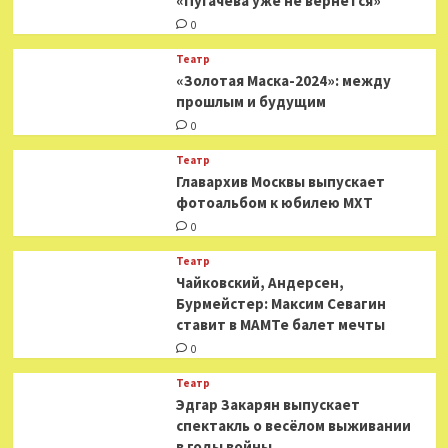
«Пугачева уже не вернется»
0
Театр
«Золотая Маска-2024»: между
прошлым и будущим
0
Театр
​​Главархив Москвы выпускает
фотоальбом к юбилею МХТ
0
Театр
​​Чайковский, Андерсен,
Бурмейстер: Максим Севагин
ставит в МАМТе балет мечты
0
Театр
Эдгар Закарян выпускает
спектакль о весёлом выживании
в годы войны