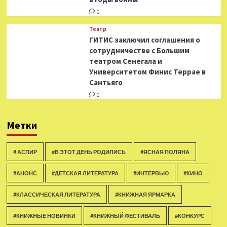
0
Театр
ГИТИС заключил соглашения о
сотрудничестве с Большим
театром Сенегала и
Университетом Финис Террае в
Сантьяго
0
Метки
# АСПИР
#В ЭТОТ ДЕНЬ РОДИЛИСЬ
#ЯСНАЯ ПОЛЯНА
#АНОНС
#ДЕТСКАЯ ЛИТЕРАТУРА
#ИНТЕРВЬЮ
#КИНО
#КЛАССИЧЕСКАЯ ЛИТЕРАТУРА
#КНИЖНАЯ ЯРМАРКА
#КНИЖНЫЕ НОВИНКИ
#КНИЖНЫЙ ФЕСТИВАЛЬ
#КОНКУРС