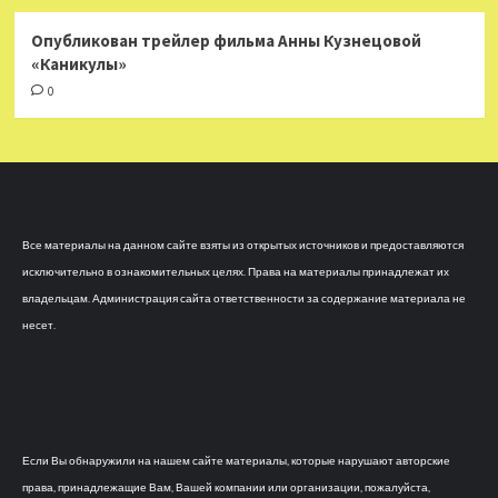
Опубликован трейлер фильма Анны Кузнецовой
«Каникулы»
0
Все материалы на данном сайте взяты из открытых источников и предоставляются
исключительно в ознакомительных целях. Права на материалы принадлежат их
владельцам. Администрация сайта ответственности за содержание материала не
несет.
Если Вы обнаружили на нашем сайте материалы, которые нарушают авторские
права, принадлежащие Вам, Вашей компании или организации, пожалуйста,