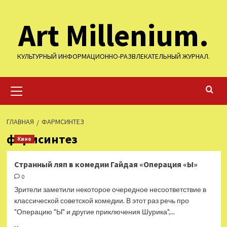
Перейти
Art Millenium.
к
содержимому
КУЛЬТУРНЫЙ ИНФОРМАЦИОННО-РАЗВЛЕКАТЕЛЬНЫЙ ЖУРНАЛ.
Основное
меню
ГЛАВНАЯ
ФАРМСИНТЕЗ
фармсинтез
Кино
Странный ляп в комедии Гайдая «Операция «Ы»
0
Зрители заметили некоторое очередное несоответствие в
классической советской комедии. В этот раз речь про
"Операцию "Ы" и другие приключения Шурика",...
Прочитать