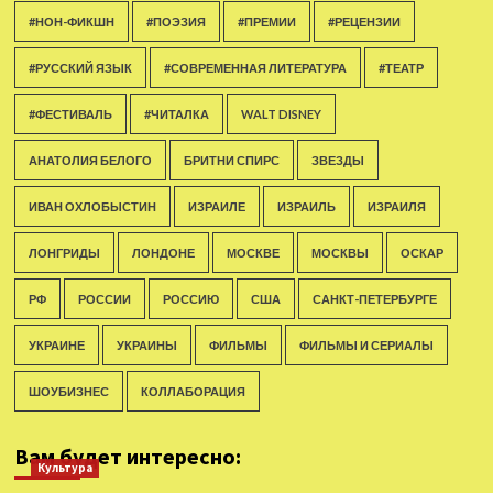
#НОН-ФИКШН
#ПОЭЗИЯ
#ПРЕМИИ
#РЕЦЕНЗИИ
#РУССКИЙ ЯЗЫК
#СОВРЕМЕННАЯ ЛИТЕРАТУРА
#ТЕАТР
#ФЕСТИВАЛЬ
#ЧИТАЛКА
WALT DISNEY
АНАТОЛИЯ БЕЛОГО
БРИТНИ СПИРС
ЗВЕЗДЫ
ИВАН ОХЛОБЫСТИН
ИЗРАИЛЕ
ИЗРАИЛЬ
ИЗРАИЛЯ
ЛОНГРИДЫ
ЛОНДОНЕ
МОСКВЕ
МОСКВЫ
ОСКАР
РФ
РОССИИ
РОССИЮ
США
САНКТ-ПЕТЕРБУРГЕ
УКРАИНЕ
УКРАИНЫ
ФИЛЬМЫ
ФИЛЬМЫ И СЕРИАЛЫ
ШОУБИЗНЕС
КОЛЛАБОРАЦИЯ
Вам будет интересно:
Культура