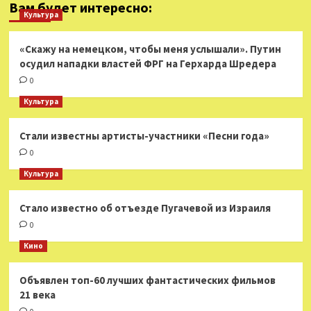
Вам будет интересно:
Культура
«Скажу на немецком, чтобы меня услышали». Путин
осудил нападки властей ФРГ на Герхарда Шредера
0
Культура
Стали известны артисты-участники «Песни года»
0
Культура
Стало известно об отъезде Пугачевой из Израиля
0
Кино
Объявлен топ-60 лучших фантастических фильмов
21 века