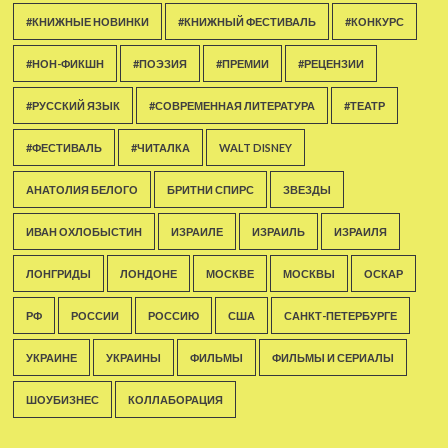
#КНИЖНЫЕ НОВИНКИ
#КНИЖНЫЙ ФЕСТИВАЛЬ
#КОНКУРС
#НОН-ФИКШН
#ПОЭЗИЯ
#ПРЕМИИ
#РЕЦЕНЗИИ
#РУССКИЙ ЯЗЫК
#СОВРЕМЕННАЯ ЛИТЕРАТУРА
#ТЕАТР
#ФЕСТИВАЛЬ
#ЧИТАЛКА
WALT DISNEY
АНАТОЛИЯ БЕЛОГО
БРИТНИ СПИРС
ЗВЕЗДЫ
ИВАН ОХЛОБЫСТИН
ИЗРАИЛЕ
ИЗРАИЛЬ
ИЗРАИЛЯ
ЛОНГРИДЫ
ЛОНДОНЕ
МОСКВЕ
МОСКВЫ
ОСКАР
РФ
РОССИИ
РОССИЮ
США
САНКТ-ПЕТЕРБУРГЕ
УКРАИНЕ
УКРАИНЫ
ФИЛЬМЫ
ФИЛЬМЫ И СЕРИАЛЫ
ШОУБИЗНЕС
КОЛЛАБОРАЦИЯ