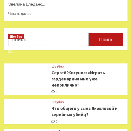
Эвелина Бледанс...
Прочитать
Читать далее
больше
о
Эвелина
Бледанс
Найти:
Шоубиз
высказалась
Мошенники взялись за звезд
о
возможной
0
мобилизации
сына
Шоубиз
в
Сергей Жигунов: «Играть
Израиле
гардемарина мне уже
неприлично»
0
Шоубиз
Что общего у сына Яковлевой и
серийных убийц?
0