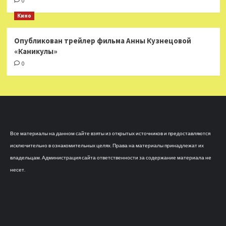
0
Кино
Опубликован трейлер фильма Анны Кузнецовой
«Каникулы»
0
Все материалы на данном сайте взяты из открытых источников и предоставляются
исключительно в ознакомительных целях. Права на материалы принадлежат их
владельцам. Администрация сайта ответственности за содержание материала не
несет.