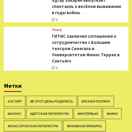
Эдгар Закарян выпускает
спектакль о весёлом выживании
в годы войны
0
Театр
ГИТИС заключил соглашения о
сотрудничестве с Большим
театром Сенегала и
Университетом Финис Террае в
Сантьяго
0
Метки
# АСПИР
#В ЭТОТ ДЕНЬ РОДИЛИСЬ
#ЯСНАЯ ПОЛЯНА
#АНОНС
#ДЕТСКАЯ ЛИТЕРАТУРА
#ИНТЕРВЬЮ
#КИНО
#КЛАССИЧЕСКАЯ ЛИТЕРАТУРА
#КНИЖНАЯ ЯРМАРКА