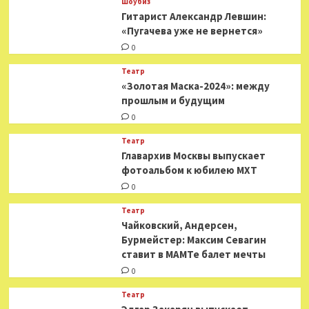
Шоубиз
Гитарист Александр Левшин:
«Пугачева уже не вернется»
0
Театр
«Золотая Маска-2024»: между
прошлым и будущим
0
Театр
​​Главархив Москвы выпускает
фотоальбом к юбилею МХТ
0
Театр
​​Чайковский, Андерсен,
Бурмейстер: Максим Севагин
ставит в МАМТе балет мечты
0
Театр