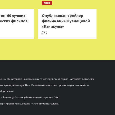
Кино
топ-60 лучших
Опубликован трейлер
еских фильмов
фильма Анны Кузнецовой
«Каникулы»
0
и Вы обнаружили на нашем сайте материалы, которые нарушают авторские
ва, принадлежащие Вам, Вашей компании или организации, пожалуйста,
бщите нам.
сайте могут быть опубликованы материалы 18+!
 цитировании ссылка на источник обязательна.