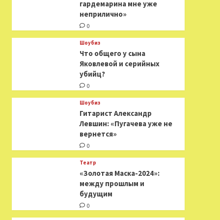
гардемарина мне уже
неприлично»
0
Шоубиз
Что общего у сына
Яковлевой и серийных
убийц?
0
Шоубиз
Гитарист Александр
Левшин: «Пугачева уже не
вернется»
0
Театр
«Золотая Маска-2024»:
между прошлым и
будущим
0