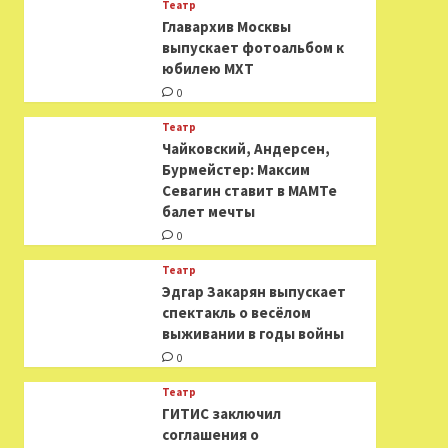
Театр
​​Главархив Москвы
выпускает фотоальбом к
юбилею МХТ
0
Театр
​​Чайковский, Андерсен,
Бурмейстер: Максим
Севагин ставит в МАМТе
балет мечты
0
Театр
Эдгар Закарян выпускает
спектакль о весёлом
выживании в годы войны
0
Театр
ГИТИС заключил
соглашения о