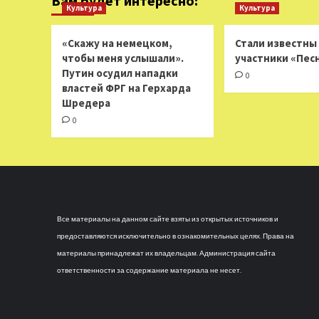
Вам будет интересно:
Культура
Культура
«Скажу на немецком,
Стали известны
чтобы меня услышали».
участники «Пес
Путин осудил нападки
0
властей ФРГ на Герхарда
Шредера
0
Все материалы на данном сайте взяты из открытых источников и
предоставляются исключительно в ознакомительных целях. Права на
материалы принадлежат их владельцам. Администрация сайта
ответственности за содержание материала не несет.