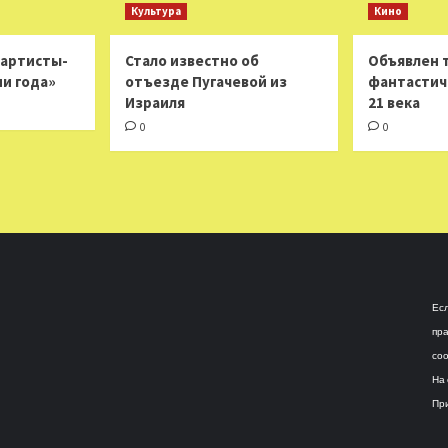
Культура
Кино
 артисты-
Стало известно об
Объявлен 
ни года»
отъезде Пугачевой из
фантастич
Израиля
21 века
0
0
Есл
пра
соо
На 
При