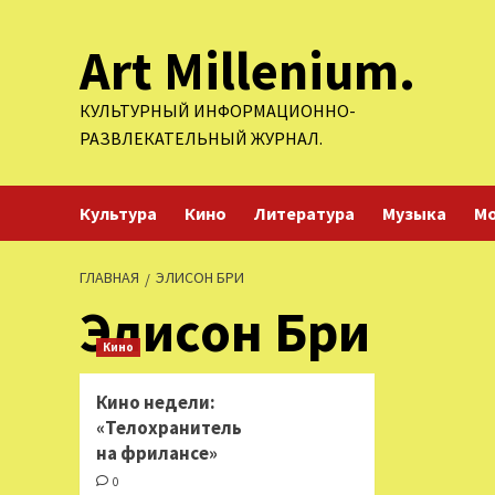
Перейти
Art Millenium.
к
содержимому
КУЛЬТУРНЫЙ ИНФОРМАЦИОННО-
РАЗВЛЕКАТЕЛЬНЫЙ ЖУРНАЛ.
Культура
Кино
Литература
Музыка
М
ГЛАВНАЯ
ЭЛИСОН БРИ
Элисон Бри
Кино
Кино недели:
«Телохранитель
на фрилансе»
0