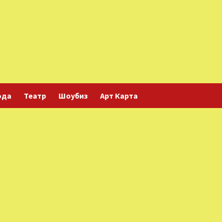
ода
Театр
Шоубиз
Арт Карта