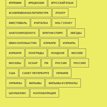
#ПРЕМИИ
#РЕЦЕНЗИИ
#РУССКИЙ ЯЗЫК
#СОВРЕМЕННАЯ ЛИТЕРАТУРА
#ТЕАТР
#ФЕСТИВАЛЬ
#ЧИТАЛКА
WALT DISNEY
АНАТОЛИЯ БЕЛОГО
БРИТНИ СПИРС
ЗВЕЗДЫ
ИВАН ОХЛОБЫСТИН
ИЗРАИЛЕ
ИЗРАИЛЬ
ИЗРАИЛЯ
ЛОНГРИДЫ
ЛОНДОНЕ
МОСКВЕ
МОСКВЫ
ОСКАР
РФ
РОССИИ
РОССИЮ
США
САНКТ-ПЕТЕРБУРГЕ
УКРАИНЕ
УКРАИНЫ
ФИЛЬМЫ
ФИЛЬМЫ И СЕРИАЛЫ
ШОУБИЗНЕС
КОЛЛАБОРАЦИЯ