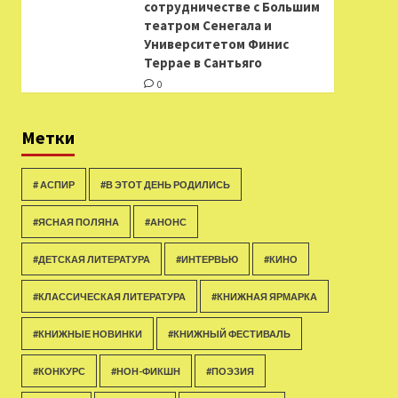
сотрудничестве с Большим
театром Сенегала и
Университетом Финис
Террае в Сантьяго
0
Метки
# АСПИР
#В ЭТОТ ДЕНЬ РОДИЛИСЬ
#ЯСНАЯ ПОЛЯНА
#АНОНС
#ДЕТСКАЯ ЛИТЕРАТУРА
#ИНТЕРВЬЮ
#КИНО
#КЛАССИЧЕСКАЯ ЛИТЕРАТУРА
#КНИЖНАЯ ЯРМАРКА
#КНИЖНЫЕ НОВИНКИ
#КНИЖНЫЙ ФЕСТИВАЛЬ
#КОНКУРС
#НОН-ФИКШН
#ПОЭЗИЯ