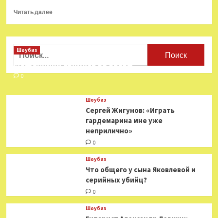
Прочитать
Читать далее
больше
о
Шер
решила
Найти:
Шоубиз
покинуть
Мошенники взялись за звезд
страну
в
0
случае
победы
Шоубиз
Трампа
Сергей Жигунов: «Играть
на
гардемарина мне уже
президентских
неприлично»
выборах
0
Шоубиз
Что общего у сына Яковлевой и
серийных убийц?
0
Шоубиз