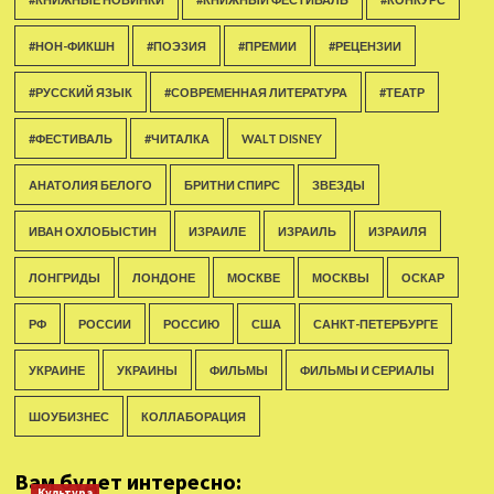
#НОН-ФИКШН
#ПОЭЗИЯ
#ПРЕМИИ
#РЕЦЕНЗИИ
#РУССКИЙ ЯЗЫК
#СОВРЕМЕННАЯ ЛИТЕРАТУРА
#ТЕАТР
#ФЕСТИВАЛЬ
#ЧИТАЛКА
WALT DISNEY
АНАТОЛИЯ БЕЛОГО
БРИТНИ СПИРС
ЗВЕЗДЫ
ИВАН ОХЛОБЫСТИН
ИЗРАИЛЕ
ИЗРАИЛЬ
ИЗРАИЛЯ
ЛОНГРИДЫ
ЛОНДОНЕ
МОСКВЕ
МОСКВЫ
ОСКАР
РФ
РОССИИ
РОССИЮ
США
САНКТ-ПЕТЕРБУРГЕ
УКРАИНЕ
УКРАИНЫ
ФИЛЬМЫ
ФИЛЬМЫ И СЕРИАЛЫ
ШОУБИЗНЕС
КОЛЛАБОРАЦИЯ
Вам будет интересно:
Культура