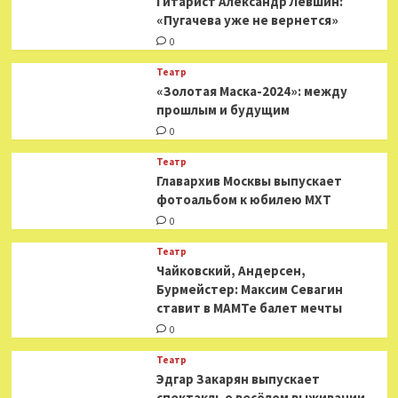
Гитарист Александр Левшин:
«Пугачева уже не вернется»
0
Театр
«Золотая Маска-2024»: между
прошлым и будущим
0
Театр
​​Главархив Москвы выпускает
фотоальбом к юбилею МХТ
0
Театр
​​Чайковский, Андерсен,
Бурмейстер: Максим Севагин
ставит в МАМТе балет мечты
0
Театр
Эдгар Закарян выпускает
спектакль о весёлом выживании