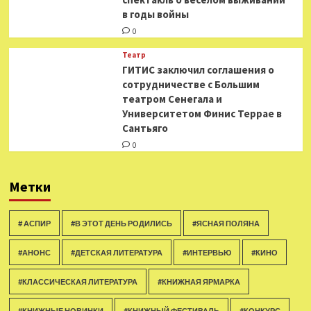
в годы войны
0
Театр
ГИТИС заключил соглашения о
сотрудничестве с Большим
театром Сенегала и
Университетом Финис Террае в
Сантьяго
0
Метки
# АСПИР
#В ЭТОТ ДЕНЬ РОДИЛИСЬ
#ЯСНАЯ ПОЛЯНА
#АНОНС
#ДЕТСКАЯ ЛИТЕРАТУРА
#ИНТЕРВЬЮ
#КИНО
#КЛАССИЧЕСКАЯ ЛИТЕРАТУРА
#КНИЖНАЯ ЯРМАРКА
#КНИЖНЫЕ НОВИНКИ
#КНИЖНЫЙ ФЕСТИВАЛЬ
#КОНКУРС