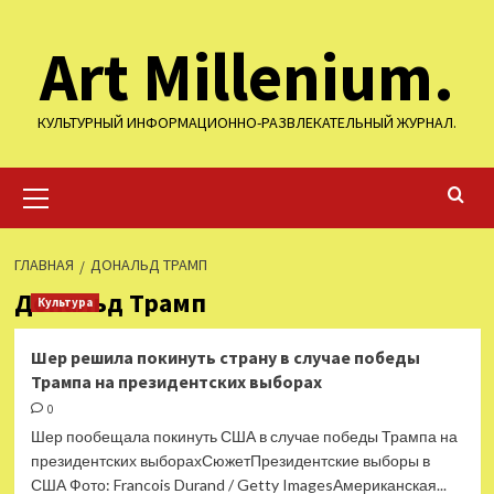
Перейти
Art Millenium.
к
содержимому
КУЛЬТУРНЫЙ ИНФОРМАЦИОННО-РАЗВЛЕКАТЕЛЬНЫЙ ЖУРНАЛ.
Основное
меню
ГЛАВНАЯ
ДОНАЛЬД ТРАМП
Дональд Трамп
Культура
Шер решила покинуть страну в случае победы
Трампа на президентских выборах
0
Шер пообещала покинуть США в случае победы Трампа на
президентских выборахСюжетПрезидентские выборы в
США Фото: Francois Durand / Getty ImagesАмериканская...