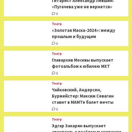
Гитарист Александр Левшин:
«Пугачева уже не вернется»
0
Театр
«Золотая Маска-2024»: между
прошлым и будущим
0
Театр
​​Главархив Москвы выпускает
фотоальбом к юбилею МХТ
0
Театр
​​Чайковский, Андерсен,
Бурмейстер: Максим Севагин
ставит в МАМТе балет мечты
0
Театр
Эдгар Закарян выпускает
спектакль о весёлом выживании