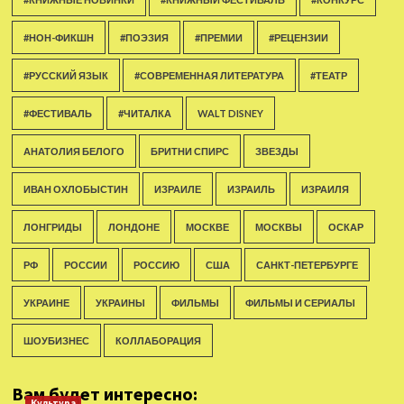
#НОН-ФИКШН
#ПОЭЗИЯ
#ПРЕМИИ
#РЕЦЕНЗИИ
#РУССКИЙ ЯЗЫК
#СОВРЕМЕННАЯ ЛИТЕРАТУРА
#ТЕАТР
#ФЕСТИВАЛЬ
#ЧИТАЛКА
WALT DISNEY
АНАТОЛИЯ БЕЛОГО
БРИТНИ СПИРС
ЗВЕЗДЫ
ИВАН ОХЛОБЫСТИН
ИЗРАИЛЕ
ИЗРАИЛЬ
ИЗРАИЛЯ
ЛОНГРИДЫ
ЛОНДОНЕ
МОСКВЕ
МОСКВЫ
ОСКАР
РФ
РОССИИ
РОССИЮ
США
САНКТ-ПЕТЕРБУРГЕ
УКРАИНЕ
УКРАИНЫ
ФИЛЬМЫ
ФИЛЬМЫ И СЕРИАЛЫ
ШОУБИЗНЕС
КОЛЛАБОРАЦИЯ
Вам будет интересно:
Культура