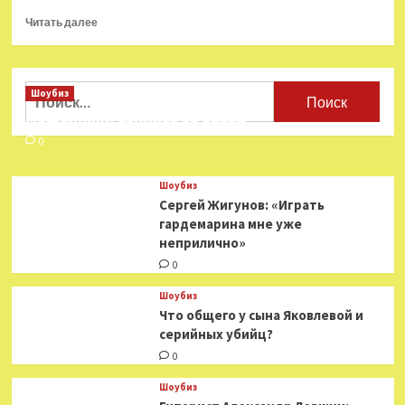
Прочитать
Читать далее
больше
о
Режиссер
«Аквамена
Найти:
Шоубиз
2» раскрыл
Мошенники взялись за звезд
новые
детали
0
фильма
с Джейсоном
Шоубиз
Момоа
Сергей Жигунов: «Играть
гардемарина мне уже
неприлично»
0
Шоубиз
Что общего у сына Яковлевой и
серийных убийц?
0
Шоубиз