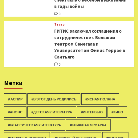
в годы войны
0
Театр
ГИТИС заключил соглашения о
сотрудничестве с Большим
театром Сенегала и
Университетом Финис Террае в
Сантьяго
0
Метки
# АСПИР
#В ЭТОТ ДЕНЬ РОДИЛИСЬ
#ЯСНАЯ ПОЛЯНА
#АНОНС
#ДЕТСКАЯ ЛИТЕРАТУРА
#ИНТЕРВЬЮ
#КИНО
#КЛАССИЧЕСКАЯ ЛИТЕРАТУРА
#КНИЖНАЯ ЯРМАРКА
#КНИЖНЫЕ НОВИНКИ
#КНИЖНЫЙ ФЕСТИВАЛЬ
#КОНКУРС