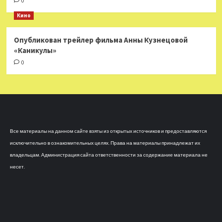
0
Кино
Опубликован трейлер фильма Анны Кузнецовой
«Каникулы»
0
Все материалы на данном сайте взяты из открытых источников и предоставляются
исключительно в ознакомительных целях. Права на материалы принадлежат их
владельцам. Администрация сайта ответственности за содержание материала не
несет.