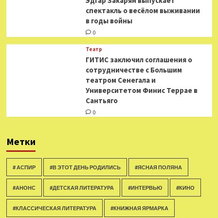
Эдгар Закарян выпускает
спектакль о весёлом выживании
в годы войны
0
Театр
ГИТИС заключил соглашения о
сотрудничестве с Большим
театром Сенегала и
Университетом Финис Террае в
Сантьяго
0
Метки
# АСПИР
#В ЭТОТ ДЕНЬ РОДИЛИСЬ
#ЯСНАЯ ПОЛЯНА
#АНОНС
#ДЕТСКАЯ ЛИТЕРАТУРА
#ИНТЕРВЬЮ
#КИНО
#КЛАССИЧЕСКАЯ ЛИТЕРАТУРА
#КНИЖНАЯ ЯРМАРКА