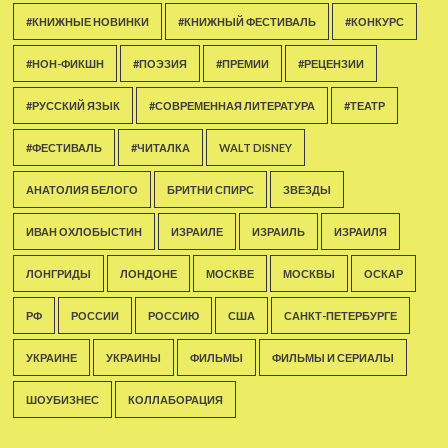
#КНИЖНЫЕ НОВИНКИ
#КНИЖНЫЙ ФЕСТИВАЛЬ
#КОНКУРС
#НОН-ФИКШН
#ПОЭЗИЯ
#ПРЕМИИ
#РЕЦЕНЗИИ
#РУССКИЙ ЯЗЫК
#СОВРЕМЕННАЯ ЛИТЕРАТУРА
#ТЕАТР
#ФЕСТИВАЛЬ
#ЧИТАЛКА
WALT DISNEY
АНАТОЛИЯ БЕЛОГО
БРИТНИ СПИРС
ЗВЕЗДЫ
ИВАН ОХЛОБЫСТИН
ИЗРАИЛЕ
ИЗРАИЛЬ
ИЗРАИЛЯ
ЛОНГРИДЫ
ЛОНДОНЕ
МОСКВЕ
МОСКВЫ
ОСКАР
РФ
РОССИИ
РОССИЮ
США
САНКТ-ПЕТЕРБУРГЕ
УКРАИНЕ
УКРАИНЫ
ФИЛЬМЫ
ФИЛЬМЫ И СЕРИАЛЫ
ШОУБИЗНЕС
КОЛЛАБОРАЦИЯ