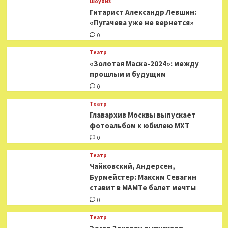
Шоубиз
Гитарист Александр Левшин:
«Пугачева уже не вернется»
0
Театр
«Золотая Маска-2024»: между
прошлым и будущим
0
Театр
​​Главархив Москвы выпускает
фотоальбом к юбилею МХТ
0
Театр
​​Чайковский, Андерсен,
Бурмейстер: Максим Севагин
ставит в МАМТе балет мечты
0
Театр