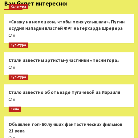
Вам будет интересно:
Культура
«Скажу на немецком, чтобы меня услышали». Путин
осудил нападки властей ФРГ на Герхарда Шредера
0
Культура
Стали известны артисты-участники «Песни года»
0
Культура
Стало известно об отъезде Пугачевой из Израиля
0
Кино
Объявлен топ-60 лучших фантастических фильмов
21 века