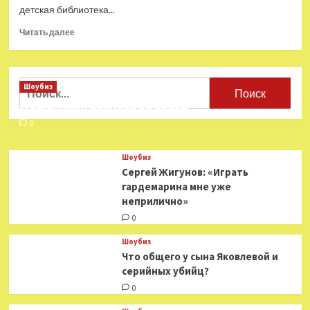
детская библиотека...
Прочитать
Читать далее
больше
о
РГДБ
объявляет
Найти:
Шоубиз
конкурс
Мошенники взялись за звезд
на
создание
0
фирменного
стиля
Шоубиз
Недели
Сергей Жигунов: «Играть
детской
гардемарина мне уже
книги
неприлично»
—
Год
0
Литературы
Шоубиз
Что общего у сына Яковлевой и
серийных убийц?
0