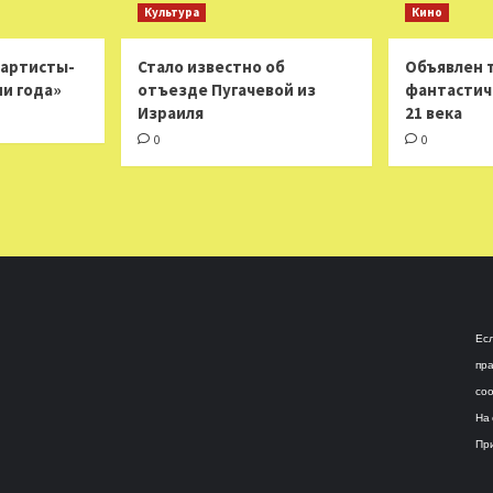
Культура
Кино
 артисты-
Стало известно об
Объявлен 
ни года»
отъезде Пугачевой из
фантастич
Израиля
21 века
0
0
Есл
пра
соо
На 
При