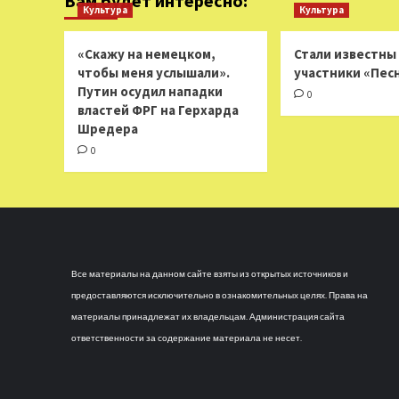
Вам будет интересно:
Культура
Культура
«Скажу на немецком,
Стали известны
чтобы меня услышали».
участники «Пес
Путин осудил нападки
0
властей ФРГ на Герхарда
Шредера
0
Все материалы на данном сайте взяты из открытых источников и
предоставляются исключительно в ознакомительных целях. Права на
материалы принадлежат их владельцам. Администрация сайта
ответственности за содержание материала не несет.