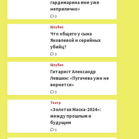
гардемарина мне уже
неприлично»
0
Шоубиз
Что общего у сына
Яковлевой и серийных
убийц?
0
Шоубиз
Гитарист Александр
Левшин: «Пугачева уже не
вернется»
0
Театр
«Золотая Маска-2024»:
между прошлым и
будущим
0