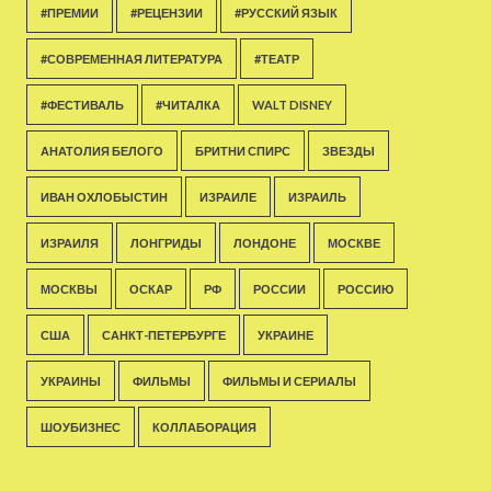
#ПРЕМИИ
#РЕЦЕНЗИИ
#РУССКИЙ ЯЗЫК
#СОВРЕМЕННАЯ ЛИТЕРАТУРА
#ТЕАТР
#ФЕСТИВАЛЬ
#ЧИТАЛКА
WALT DISNEY
АНАТОЛИЯ БЕЛОГО
БРИТНИ СПИРС
ЗВЕЗДЫ
ИВАН ОХЛОБЫСТИН
ИЗРАИЛЕ
ИЗРАИЛЬ
ИЗРАИЛЯ
ЛОНГРИДЫ
ЛОНДОНЕ
МОСКВЕ
МОСКВЫ
ОСКАР
РФ
РОССИИ
РОССИЮ
США
САНКТ-ПЕТЕРБУРГЕ
УКРАИНЕ
УКРАИНЫ
ФИЛЬМЫ
ФИЛЬМЫ И СЕРИАЛЫ
ШОУБИЗНЕС
КОЛЛАБОРАЦИЯ