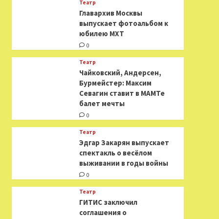
Театр
​​Главархив Москвы
выпускает фотоальбом к
юбилею МХТ
0
Театр
​​Чайковский, Андерсен,
Бурмейстер: Максим
Севагин ставит в МАМТе
балет мечты
0
Театр
Эдгар Закарян выпускает
спектакль о весёлом
выживании в годы войны
0
Театр
ГИТИС заключил
соглашения о