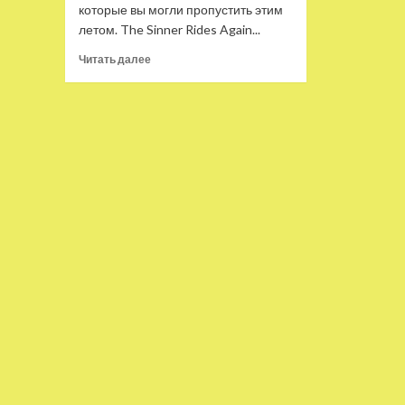
которые вы могли пропустить этим
летом. The Sinner Rides Again...
Прочитать
Читать далее
больше
о
Тяжёлые
будни.
Лето
2023