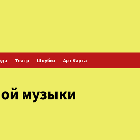
ода
Театр
Шоубиз
Арт Карта
лой музыки