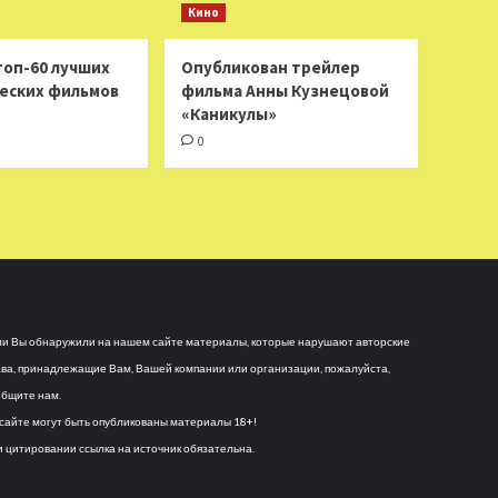
Кино
топ-60 лучших
Опубликован трейлер
еских фильмов
фильма Анны Кузнецовой
«Каникулы»
0
и Вы обнаружили на нашем сайте материалы, которые нарушают авторские
ва, принадлежащие Вам, Вашей компании или организации, пожалуйста,
бщите нам.
сайте могут быть опубликованы материалы 18+!
 цитировании ссылка на источник обязательна.