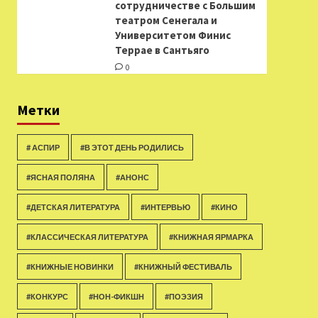
сотрудничестве с Большим
театром Сенегала и
Университетом Финис
Террае в Сантьяго
0
Метки
# АСПИР
#В ЭТОТ ДЕНЬ РОДИЛИСЬ
#ЯСНАЯ ПОЛЯНА
#АНОНС
#ДЕТСКАЯ ЛИТЕРАТУРА
#ИНТЕРВЬЮ
#КИНО
#КЛАССИЧЕСКАЯ ЛИТЕРАТУРА
#КНИЖНАЯ ЯРМАРКА
#КНИЖНЫЕ НОВИНКИ
#КНИЖНЫЙ ФЕСТИВАЛЬ
#КОНКУРС
#НОН-ФИКШН
#ПОЭЗИЯ