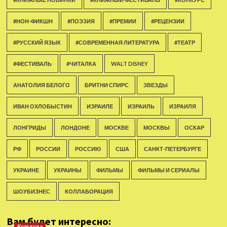
#НОН-ФИКШН
#ПОЭЗИЯ
#ПРЕМИИ
#РЕЦЕНЗИИ
#РУССКИЙ ЯЗЫК
#СОВРЕМЕННАЯ ЛИТЕРАТУРА
#ТЕАТР
#ФЕСТИВАЛЬ
#ЧИТАЛКА
WALT DISNEY
АНАТОЛИЯ БЕЛОГО
БРИТНИ СПИРС
ЗВЕЗДЫ
ИВАН ОХЛОБЫСТИН
ИЗРАИЛЕ
ИЗРАИЛЬ
ИЗРАИЛЯ
ЛОНГРИДЫ
ЛОНДОНЕ
МОСКВЕ
МОСКВЫ
ОСКАР
РФ
РОССИИ
РОССИЮ
США
САНКТ-ПЕТЕРБУРГЕ
УКРАИНЕ
УКРАИНЫ
ФИЛЬМЫ
ФИЛЬМЫ И СЕРИАЛЫ
ШОУБИЗНЕС
КОЛЛАБОРАЦИЯ
Вам будет интересно:
Культура