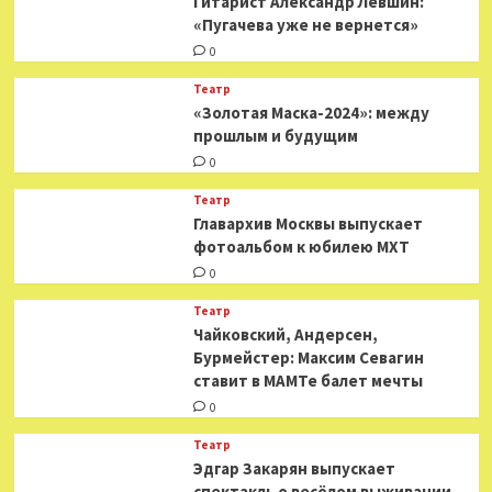
Гитарист Александр Левшин:
«Пугачева уже не вернется»
0
Театр
«Золотая Маска-2024»: между
прошлым и будущим
0
Театр
​​Главархив Москвы выпускает
фотоальбом к юбилею МХТ
0
Театр
​​Чайковский, Андерсен,
Бурмейстер: Максим Севагин
ставит в МАМТе балет мечты
0
Театр
Эдгар Закарян выпускает
спектакль о весёлом выживании