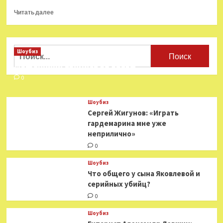
Прочитать
Читать далее
больше
о
Театр
«Сфера»
Найти:
Шоубиз
проведет
Мошенники взялись за звезд
«Чеховские
чтения»
0
в
Москве
Шоубиз
—
Сергей Жигунов: «Играть
Год
гардемарина мне уже
Литературы
неприлично»
0
Шоубиз
Что общего у сына Яковлевой и
серийных убийц?
0
Шоубиз