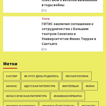
в годы войны
0
Театр
ГИТИС заключил соглашения о
сотрудничестве с Большим
театром Сенегала и
Университетом Финис Террае в
Сантьяго
0
Метки
# АСПИР
#В ЭТОТ ДЕНЬ РОДИЛИСЬ
#ЯСНАЯ ПОЛЯНА
#АНОНС
#ДЕТСКАЯ ЛИТЕРАТУРА
#ИНТЕРВЬЮ
#КИНО
#КЛАССИЧЕСКАЯ ЛИТЕРАТУРА
#КНИЖНАЯ ЯРМАРКА
#КНИЖНЫЕ НОВИНКИ
#КНИЖНЫЙ ФЕСТИВАЛЬ
#КОНКУРС