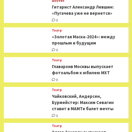
Шоубиз
Гитарист Александр Левшин:
«Пугачева уже не вернется»
0
Театр
«Золотая Маска-2024»: между
прошлым и будущим
0
Театр
​​Главархив Москвы выпускает
фотоальбом к юбилею МХТ
0
Театр
​​Чайковский, Андерсен,
Бурмейстер: Максим Севагин
ставит в МАМТе балет мечты
0
Театр