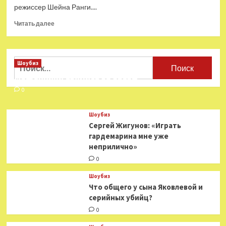
режиссер Шейна Ранги....
Прочитать
Читать далее
больше
о
Кэмерон
станет
Найти:
Шоубиз
исполнительным
Мошенники взялись за звезд
продюсером
фильма
0
про
маори
Шоубиз
«Таонга»
Сергей Жигунов: «Играть
гардемарина мне уже
неприлично»
0
Шоубиз
Что общего у сына Яковлевой и
серийных убийц?
0