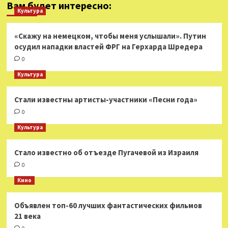
Вам будет интересно:
Культура
«Скажу на немецком, чтобы меня услышали». Путин
осудил нападки властей ФРГ на Герхарда Шредера
0
Культура
Стали известны артисты-участники «Песни года»
0
Культура
Стало известно об отъезде Пугачевой из Израиля
0
Кино
Объявлен топ-60 лучших фантастических фильмов
21 века