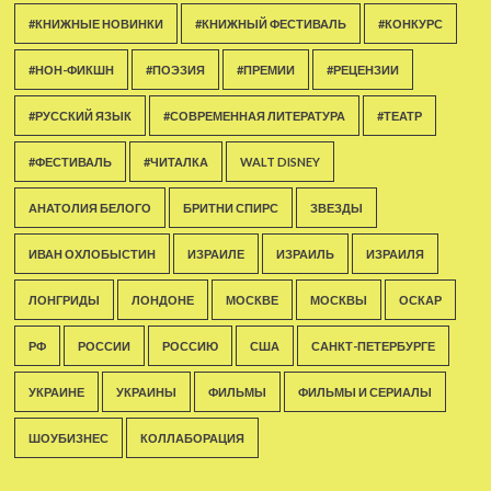
#КНИЖНЫЕ НОВИНКИ
#КНИЖНЫЙ ФЕСТИВАЛЬ
#КОНКУРС
#НОН-ФИКШН
#ПОЭЗИЯ
#ПРЕМИИ
#РЕЦЕНЗИИ
#РУССКИЙ ЯЗЫК
#СОВРЕМЕННАЯ ЛИТЕРАТУРА
#ТЕАТР
#ФЕСТИВАЛЬ
#ЧИТАЛКА
WALT DISNEY
АНАТОЛИЯ БЕЛОГО
БРИТНИ СПИРС
ЗВЕЗДЫ
ИВАН ОХЛОБЫСТИН
ИЗРАИЛЕ
ИЗРАИЛЬ
ИЗРАИЛЯ
ЛОНГРИДЫ
ЛОНДОНЕ
МОСКВЕ
МОСКВЫ
ОСКАР
РФ
РОССИИ
РОССИЮ
США
САНКТ-ПЕТЕРБУРГЕ
УКРАИНЕ
УКРАИНЫ
ФИЛЬМЫ
ФИЛЬМЫ И СЕРИАЛЫ
ШОУБИЗНЕС
КОЛЛАБОРАЦИЯ