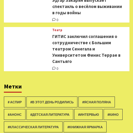
Эдгар Закарян выпускает
спектакль о весёлом выживании
в годы войны
0
Театр
ГИТИС заключил соглашения о
сотрудничестве с Большим
театром Сенегала и
Университетом Финис Террае в
Сантьяго
0
Метки
# АСПИР
#В ЭТОТ ДЕНЬ РОДИЛИСЬ
#ЯСНАЯ ПОЛЯНА
#АНОНС
#ДЕТСКАЯ ЛИТЕРАТУРА
#ИНТЕРВЬЮ
#КИНО
#КЛАССИЧЕСКАЯ ЛИТЕРАТУРА
#КНИЖНАЯ ЯРМАРКА