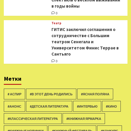
в годы войны
0
Театр
ГИТИС заключил соглашения о
сотрудничестве с Большим
театром Сенегала и
Университетом Финис Террае в
Сантьяго
0
Метки
# АСПИР
#В ЭТОТ ДЕНЬ РОДИЛИСЬ
#ЯСНАЯ ПОЛЯНА
#АНОНС
#ДЕТСКАЯ ЛИТЕРАТУРА
#ИНТЕРВЬЮ
#КИНО
#КЛАССИЧЕСКАЯ ЛИТЕРАТУРА
#КНИЖНАЯ ЯРМАРКА
#КНИЖНЫЕ НОВИНКИ
#КНИЖНЫЙ ФЕСТИВАЛЬ
#КОНКУРС