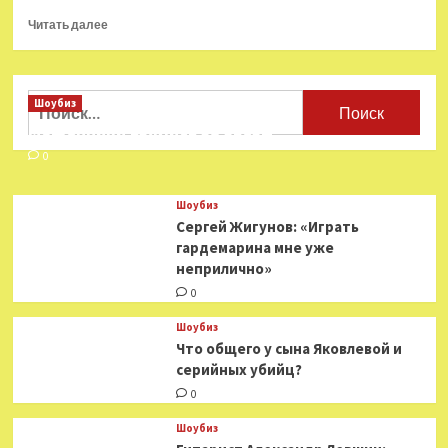
Прочитать
Читать далее
больше
о
Названо
количество
Найти:
Шоубиз
въехавших
Мошенники взялись за звезд
в
Армению
0
из
Нагорного
Шоубиз
Карабаха
Сергей Жигунов: «Играть
беженцев
гардемарина мне уже
неприлично»
0
Шоубиз
Что общего у сына Яковлевой и
серийных убийц?
0
Шоубиз