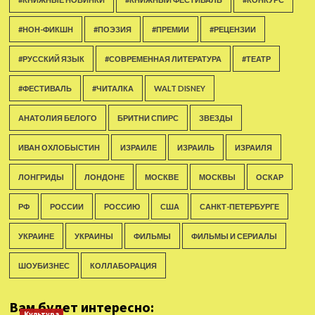
#НОН-ФИКШН
#ПОЭЗИЯ
#ПРЕМИИ
#РЕЦЕНЗИИ
#РУССКИЙ ЯЗЫК
#СОВРЕМЕННАЯ ЛИТЕРАТУРА
#ТЕАТР
#ФЕСТИВАЛЬ
#ЧИТАЛКА
WALT DISNEY
АНАТОЛИЯ БЕЛОГО
БРИТНИ СПИРС
ЗВЕЗДЫ
ИВАН ОХЛОБЫСТИН
ИЗРАИЛЕ
ИЗРАИЛЬ
ИЗРАИЛЯ
ЛОНГРИДЫ
ЛОНДОНЕ
МОСКВЕ
МОСКВЫ
ОСКАР
РФ
РОССИИ
РОССИЮ
США
САНКТ-ПЕТЕРБУРГЕ
УКРАИНЕ
УКРАИНЫ
ФИЛЬМЫ
ФИЛЬМЫ И СЕРИАЛЫ
ШОУБИЗНЕС
КОЛЛАБОРАЦИЯ
Вам будет интересно:
Культура