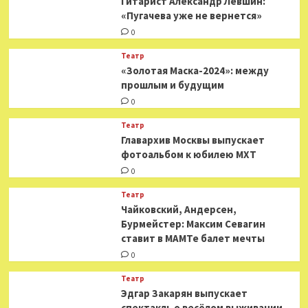
Гитарист Александр Левшин:
«Пугачева уже не вернется»
0
Театр
«Золотая Маска-2024»: между
прошлым и будущим
0
Театр
​​Главархив Москвы выпускает
фотоальбом к юбилею МХТ
0
Театр
​​Чайковский, Андерсен,
Бурмейстер: Максим Севагин
ставит в МАМТе балет мечты
0
Театр
Эдгар Закарян выпускает
спектакль о весёлом выживании