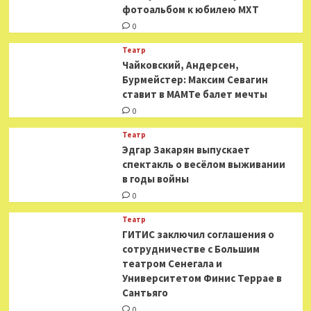
фотоальбом к юбилею МХТ
0
Театр
​​Чайковский, Андерсен,
Бурмейстер: Максим Севагин
ставит в МАМТе балет мечты
0
Театр
Эдгар Закарян выпускает
спектакль о весёлом выживании
в годы войны
0
Театр
ГИТИС заключил соглашения о
сотрудничестве с Большим
театром Сенегала и
Университетом Финис Террае в
Сантьяго
0