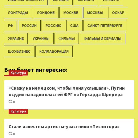
ЛОНГРИДЫ
ЛОНДОНЕ
МОСКВЕ
МОСКВЫ
ОСКАР
РФ
РОССИИ
РОССИЮ
США
САНКТ-ПЕТЕРБУРГЕ
УКРАИНЕ
УКРАИНЫ
ФИЛЬМЫ
ФИЛЬМЫ И СЕРИАЛЫ
ШОУБИЗНЕС
КОЛЛАБОРАЦИЯ
Вам будет интересно:
Культура
«Скажу на немецком, чтобы меня услышали». Путин
осудил нападки властей ФРГ на Герхарда Шредера
0
Культура
Стали известны артисты-участники «Песни года»
0