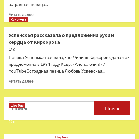
эстрадная певица...
Прочитать
Читать далее
больше
Культура
о
Вайкуле
Успенская рассказала о предложении руки и
назвала
сердца от Киркорова
присвоение
звания
0
«Примадонны»
Певица Успенская заявила, что Филипп Киркоров сделал ей
Пугачевой
предложение в 1994 году Кадр: «Алёна, блин!» /
безвкусным
YouTubeЭстрадная певица Любовь Успенская...
Прочитать
Читать далее
больше
о
Успенская
рассказала
Найти:
Шоубиз
о
Мошенники взялись за звезд
предложении
руки
0
и
сердца
Шоубиз