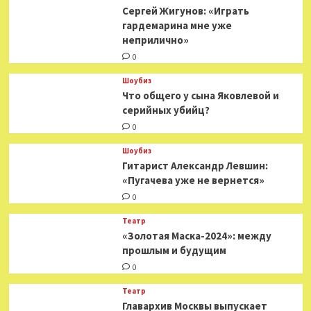
от
Сергей Жигунов: «Играть
Киркорова
гардемарина мне уже
неприлично»
0
Шоубиз
Что общего у сына Яковлевой и
серийных убийц?
0
Шоубиз
Гитарист Александр Левшин:
«Пугачева уже не вернется»
0
Театр
«Золотая Маска-2024»: между
прошлым и будущим
0
Театр
​​Главархив Москвы выпускает