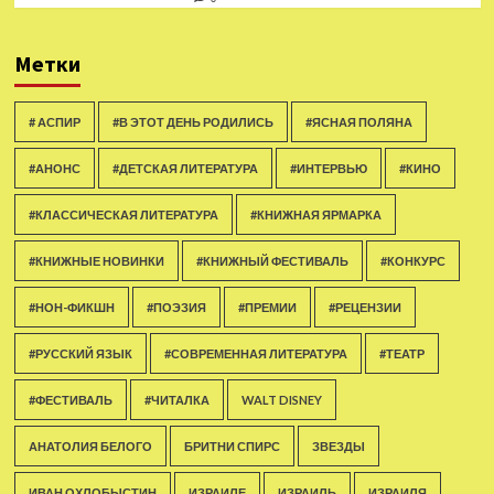
Метки
# АСПИР
#В ЭТОТ ДЕНЬ РОДИЛИСЬ
#ЯСНАЯ ПОЛЯНА
#АНОНС
#ДЕТСКАЯ ЛИТЕРАТУРА
#ИНТЕРВЬЮ
#КИНО
#КЛАССИЧЕСКАЯ ЛИТЕРАТУРА
#КНИЖНАЯ ЯРМАРКА
#КНИЖНЫЕ НОВИНКИ
#КНИЖНЫЙ ФЕСТИВАЛЬ
#КОНКУРС
#НОН-ФИКШН
#ПОЭЗИЯ
#ПРЕМИИ
#РЕЦЕНЗИИ
#РУССКИЙ ЯЗЫК
#СОВРЕМЕННАЯ ЛИТЕРАТУРА
#ТЕАТР
#ФЕСТИВАЛЬ
#ЧИТАЛКА
WALT DISNEY
АНАТОЛИЯ БЕЛОГО
БРИТНИ СПИРС
ЗВЕЗДЫ
ИВАН ОХЛОБЫСТИН
ИЗРАИЛЕ
ИЗРАИЛЬ
ИЗРАИЛЯ