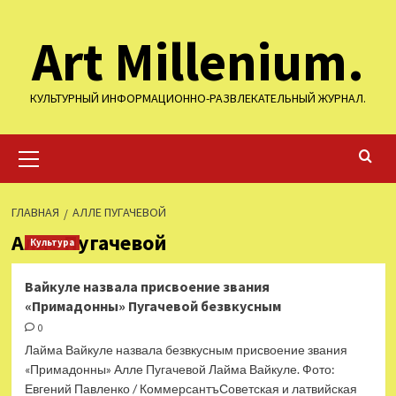
Перейти
Art Millenium.
к
содержимому
КУЛЬТУРНЫЙ ИНФОРМАЦИОННО-РАЗВЛЕКАТЕЛЬНЫЙ ЖУРНАЛ.
Основное
меню
ГЛАВНАЯ
АЛЛЕ ПУГАЧЕВОЙ
Алле Пугачевой
Культура
Вайкуле назвала присвоение звания
«Примадонны» Пугачевой безвкусным
0
Лайма Вайкуле назвала безвкусным присвоение звания
«Примадонны» Алле Пугачевой Лайма Вайкуле. Фото:
Евгений Павленко / КоммерсантъСоветская и латвийская