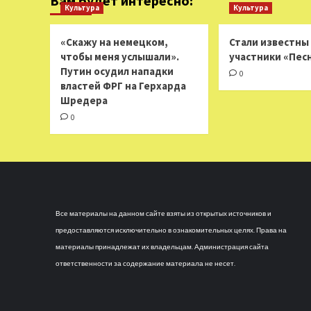
Вам будет интересно:
Культура
Культура
«Скажу на немецком,
Стали известны
чтобы меня услышали».
участники «Пес
Путин осудил нападки
0
властей ФРГ на Герхарда
Шредера
0
Все материалы на данном сайте взяты из открытых источников и
предоставляются исключительно в ознакомительных целях. Права на
материалы принадлежат их владельцам. Администрация сайта
ответственности за содержание материала не несет.