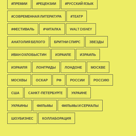
#ПРЕМИИ
#РЕЦЕНЗИИ
#РУССКИЙ ЯЗЫК
#СОВРЕМЕННАЯ ЛИТЕРАТУРА
#ТЕАТР
#ФЕСТИВАЛЬ
#ЧИТАЛКА
WALT DISNEY
АНАТОЛИЯ БЕЛОГО
БРИТНИ СПИРС
ЗВЕЗДЫ
ИВАН ОХЛОБЫСТИН
ИЗРАИЛЕ
ИЗРАИЛЬ
ИЗРАИЛЯ
ЛОНГРИДЫ
ЛОНДОНЕ
МОСКВЕ
МОСКВЫ
ОСКАР
РФ
РОССИИ
РОССИЮ
США
САНКТ-ПЕТЕРБУРГЕ
УКРАИНЕ
УКРАИНЫ
ФИЛЬМЫ
ФИЛЬМЫ И СЕРИАЛЫ
ШОУБИЗНЕС
КОЛЛАБОРАЦИЯ