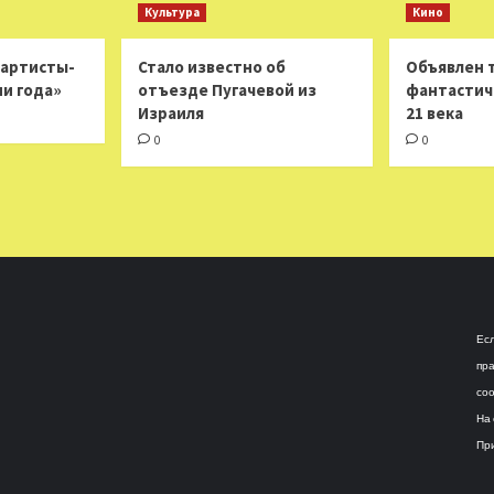
Культура
Кино
 артисты-
Стало известно об
Объявлен 
ни года»
отъезде Пугачевой из
фантастич
Израиля
21 века
0
0
Есл
пра
соо
На 
При