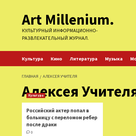
Перейти
Art Millenium.
к
содержимому
КУЛЬТУРНЫЙ ИНФОРМАЦИОННО-
РАЗВЛЕКАТЕЛЬНЫЙ ЖУРНАЛ.
Культура
Кино
Литература
Музыка
М
ГЛАВНАЯ
АЛЕКСЕЯ УЧИТЕЛЯ
Алексея Учител
Культура
Российский актер попал в
больницу с переломом ребер
после драки
0