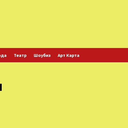
ода
Театр
Шоубиз
Арт Карта
я