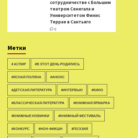
сотрудничестве с Большим
театром Сенегала и
Университетом Финис
Террае в Сантьяго
0
Метки
# АСПИР
#В ЭТОТ ДЕНЬ РОДИЛИСЬ
#ЯСНАЯ ПОЛЯНА
#АНОНС
#ДЕТСКАЯ ЛИТЕРАТУРА
#ИНТЕРВЬЮ
#КИНО
#КЛАССИЧЕСКАЯ ЛИТЕРАТУРА
#КНИЖНАЯ ЯРМАРКА
#КНИЖНЫЕ НОВИНКИ
#КНИЖНЫЙ ФЕСТИВАЛЬ
#КОНКУРС
#НОН-ФИКШН
#ПОЭЗИЯ