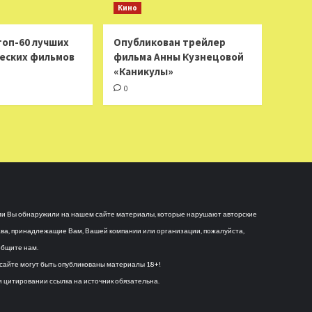
Кино
топ-60 лучших
Опубликован трейлер
еских фильмов
фильма Анны Кузнецовой
«Каникулы»
0
и Вы обнаружили на нашем сайте материалы, которые нарушают авторские
ва, принадлежащие Вам, Вашей компании или организации, пожалуйста,
бщите нам.
сайте могут быть опубликованы материалы 18+!
 цитировании ссылка на источник обязательна.