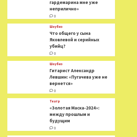
гардемарина мне уже
неприлично»
0
Шоубиз
Что общего у сына
Яковлевой и серийных
убийц?
0
Шоубиз
Гитарист Александр
Левшин: «Пугачева уже не
вернется»
0
Театр
«Золотая Маска-2024»:
между прошлым и
будущим
0