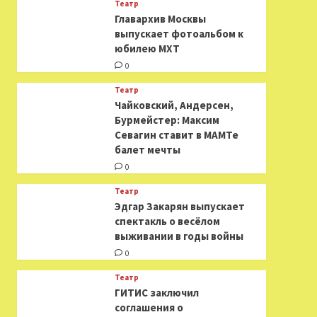
Театр
​​Главархив Москвы
выпускает фотоальбом к
юбилею МХТ
0
Театр
​​Чайковский, Андерсен,
Бурмейстер: Максим
Севагин ставит в МАМТе
балет мечты
0
Театр
Эдгар Закарян выпускает
спектакль о весёлом
выживании в годы войны
0
Театр
ГИТИС заключил
соглашения о