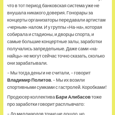
что в тот период банковская система уже не
внушала никакого доверия. Гонорары за
концерты организаторы передавали артистам
«черным» налом. И у группы «На-на», которая
собирала и стадионы, и дворцы спорта, и
самые большие концертные залы, заработки
получались запредельные. Даже сами «на-
найцы» не могут сейчас точно сказать, сколько
они зарабатывали.
– Мы тогда деньги не считали, – говорит
Владимир Политов
. – Мы их возили
спортивными сумками с гастролей. Коробками!
Продюсер коллектива
Бари Алибасов
тоже
про заработки говорит расплывчато:
– До миллиардов точно не дошло, но