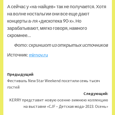
А сейчас у «на-найцев» так не получается. Хотя
на волне ностальгии они все еще дают
концерты а-ля «дискотека 90-х». Но
зарабатывают, мягко говоря, намного
скромнее…
Фото: скриншот из открытых источников
Источник:
mirnov.ru
Навигация
Предыдущий
Фестиваль New Star Weekend посетили семь тысяч
записи
гостей
Следующий:
KERRY представит новую осенне-зимнюю коллекцию
на выставке «CJF – Детская мода-2023. Осень»