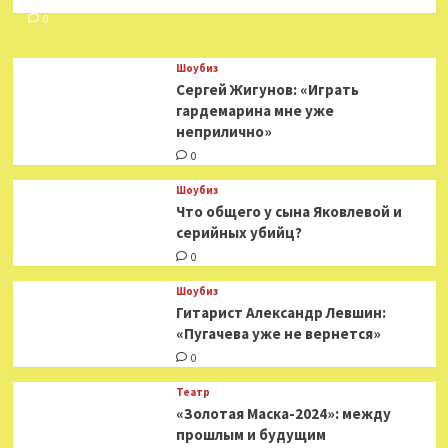
0
Шоубиз
Сергей Жигунов: «Играть
гардемарина мне уже
неприлично»
0
Шоубиз
Что общего у сына Яковлевой и
серийных убийц?
0
Шоубиз
Гитарист Александр Левшин:
«Пугачева уже не вернется»
0
Театр
«Золотая Маска-2024»: между
прошлым и будущим