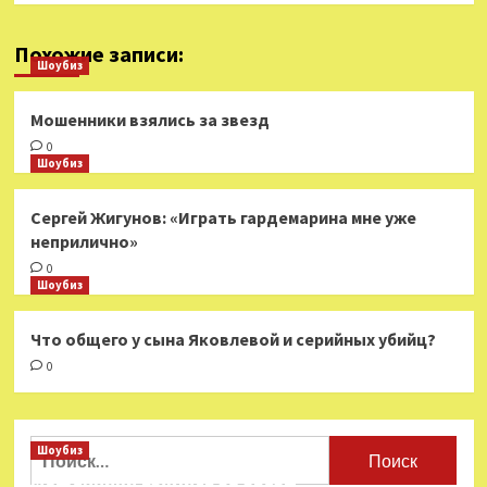
Похожие записи:
Шоубиз
Мошенники взялись за звезд
0
Шоубиз
Сергей Жигунов: «Играть гардемарина мне уже
неприлично»
0
Шоубиз
Что общего у сына Яковлевой и серийных убийц?
0
Найти:
Шоубиз
Мошенники взялись за звезд