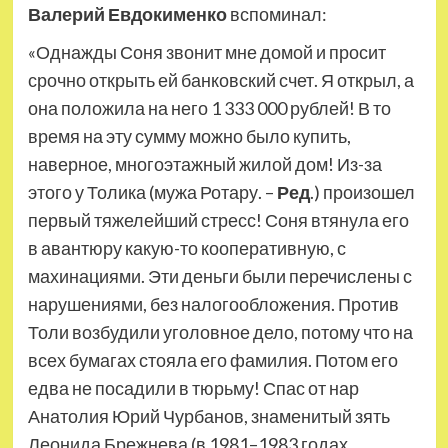
Валерий Евдокименко
вспоминал:
«Однажды Соня звонит мне домой и просит
срочно открыть ей банковский счет. Я открыл, а
она положила на него 1 333 000 рублей! В то
время на эту сумму можно было купить,
наверное, многоэтажный жилой дом! Из-за
этого у Толика (мужа Ротару. –
Ред
.) произошел
первый тяжелейший стресс! Соня втянула его
в авантюру какую-то кооперативную, с
махинациями. Эти деньги были перечислены с
нарушениями, без налогообложения. Против
Толи возбудили уголовное дело, потому что на
всех бумагах стояла его фамилия. Потом его
едва не посадили в тюрьму! Спас от нар
Анатолия Юрий Чурбанов, знаменитый зять
Леонида Брежнева (в 1981–1983 годах