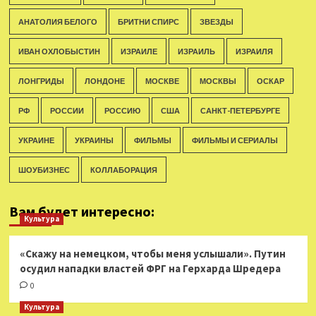
АНАТОЛИЯ БЕЛОГО
БРИТНИ СПИРС
ЗВЕЗДЫ
ИВАН ОХЛОБЫСТИН
ИЗРАИЛЕ
ИЗРАИЛЬ
ИЗРАИЛЯ
ЛОНГРИДЫ
ЛОНДОНЕ
МОСКВЕ
МОСКВЫ
ОСКАР
РФ
РОССИИ
РОССИЮ
США
САНКТ-ПЕТЕРБУРГЕ
УКРАИНЕ
УКРАИНЫ
ФИЛЬМЫ
ФИЛЬМЫ И СЕРИАЛЫ
ШОУБИЗНЕС
КОЛЛАБОРАЦИЯ
Вам будет интересно:
Культура
«Скажу на немецком, чтобы меня услышали». Путин
осудил нападки властей ФРГ на Герхарда Шредера
0
Культура