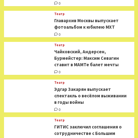
0
Театр
​​Главархив Москвы выпускает
фотоальбом к юбилею МХТ
0
Театр
​​Чайковский, Андерсен,
Бурмейстер: Максим Севагин
ставит в МАМТе балет мечты
0
Театр
Эдгар Закарян выпускает
спектакль о весёлом выживании
в годы войны
0
Театр
ГИТИС заключил соглашения о
сотрудничестве с Большим