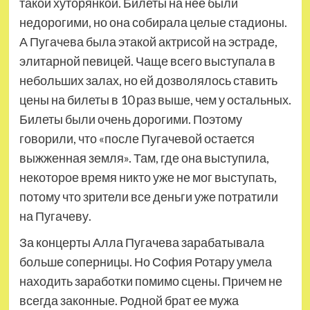
такой хуторянкой. Билеты на нее были
недорогими, но она собирала целые стадионы.
А Пугачева была этакой актрисой на эстраде,
элитарной певицей. Чаще всего выступала в
небольших залах, но ей дозволялось ставить
цены на билеты в 10 раз выше, чем у остальных.
Билеты были очень дорогими. Поэтому
говорили, что «после Пугачевой остается
выжженная земля». Там, где она выступила,
некоторое время никто уже не мог выступать,
потому что зрители все деньги уже потратили
на Пугачеву.
За концерты Алла Пугачева зарабатывала
больше соперницы. Но София Ротару умела
находить заработки помимо сцены. Причем не
всегда законные. Родной брат ее мужа