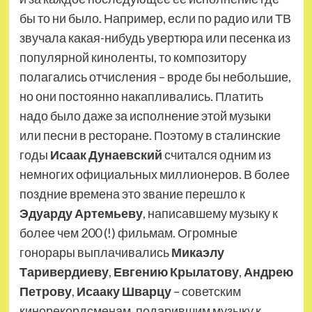
бы то ни было. Например, если по радио или ТВ
звучала какая-нибудь увертюра или песенка из
популярной киноленты, то композитору
полагались отчисления – вроде бы небольшие,
но они постоянно накапливались. Платить
надо было даже за исполнение этой музыки
или песни в ресторане. Поэтому в сталинские
годы
Исаак Дунаевский
считался одним из
немногих официальных миллионеров. В более
поздние времена это звание перешло к
Эдуарду Артемьеву
, написавшему музыку к
более чем 200 (!) фильмам. Огромные
гонорары выплачивались
Микаэлу
Таривердиеву
,
Евгению Крылатову
,
Андрею
Петрову
,
Исааку Шварцу
– советским
кинорекордсменам, подарившим музыку к