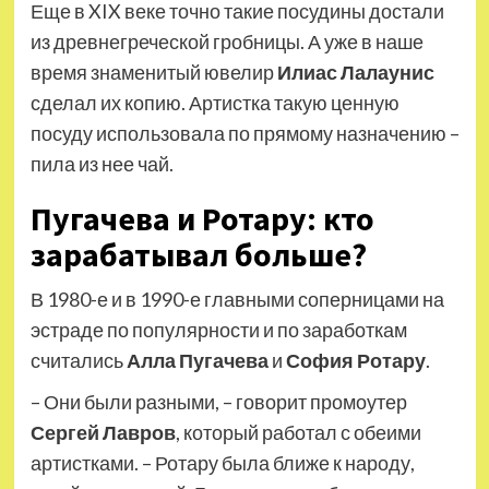
Еще в XIX веке точно такие посудины достали
из древнегреческой гробницы. А уже в наше
время знаменитый ювелир
Илиас Лалаунис
сделал их копию. Артистка такую ценную
посуду использовала по прямому назначению –
пила из нее чай.
Пугачева и Ротару: кто
зарабатывал больше?
В 1980-е и в 1990-е главными соперницами на
эстраде по популярности и по заработкам
считались
Алла Пугачева
и
София Ротару
.
– Они были разными, – говорит промоутер
Сергей Лавров
, который работал с обеими
артистками. – Ротару была ближе к народу,