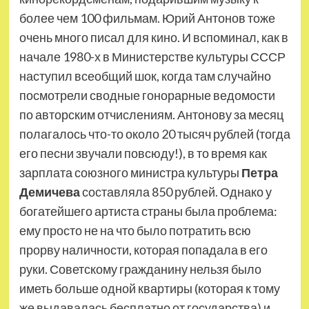
более чем 100 фильмам. Юрий Антонов тоже
очень много писал для кино. И вспоминал, как в
начале 1980-х в Министерстве культуры СССР
наступил всеобщий шок, когда там случайно
посмотрели сводные гонорарные ведомости
по авторским отчислениям. Антонову за месяц
полагалось что-то около 20 тысяч рублей (тогда
его песни звучали повсюду!), в то время как
зарплата союзного министра культуры
Петра
Демичева
составляла 850 рублей. Однако у
богатейшего артиста страны была проблема:
ему просто не на что было потратить всю
прорву наличности, которая попадала в его
руки. Советскому гражданину нельзя было
иметь больше одной квартиры (которая к тому
же выдавалась бесплатно от государства) и