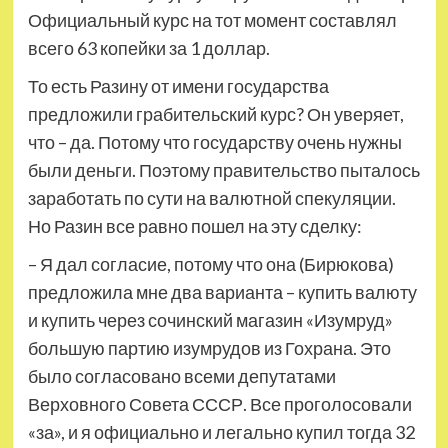
Официальный курс на тот момент составлял
всего 63 копейки за 1 доллар.
То есть Разину от имени государства
предложили грабительский курс? Он уверяет,
что – да. Потому что государству очень нужны
были деньги. Поэтому правительство пыталось
заработать по сути на валютной спекуляции.
Но Разин все равно пошел на эту сделку:
– Я дал согласие, потому что она (Бирюкова)
предложила мне два варианта – купить валюту
и купить через сочинский магазин «Изумруд»
большую партию изумрудов из Гохрана. Это
было согласовано всеми депутатами
Верховного Совета СССР. Все проголосовали
«за», и я официально и легально купил тогда 32