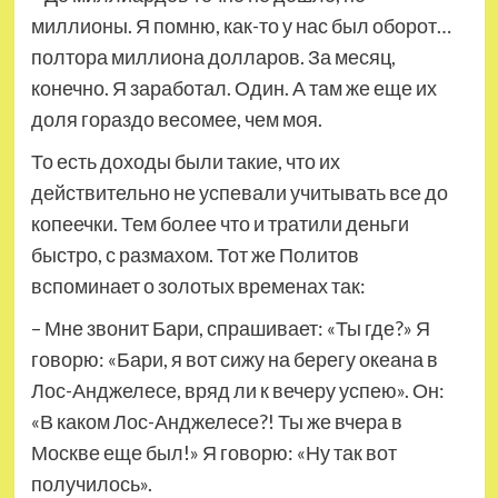
миллионы. Я помню, как-то у нас был оборот…
полтора миллиона долларов. За месяц,
конечно. Я заработал. Один. А там же еще их
доля гораздо весомее, чем моя.
То есть доходы были такие, что их
действительно не успевали учитывать все до
копеечки. Тем более что и тратили деньги
быстро, с размахом. Тот же Политов
вспоминает о золотых временах так:
– Мне звонит Бари, спрашивает: «Ты где?» Я
говорю: «Бари, я вот сижу на берегу океана в
Лос-Анджелесе, вряд ли к вечеру успею». Он:
«В каком Лос-Анджелесе?! Ты же вчера в
Москве еще был!» Я говорю: «Ну так вот
получилось».