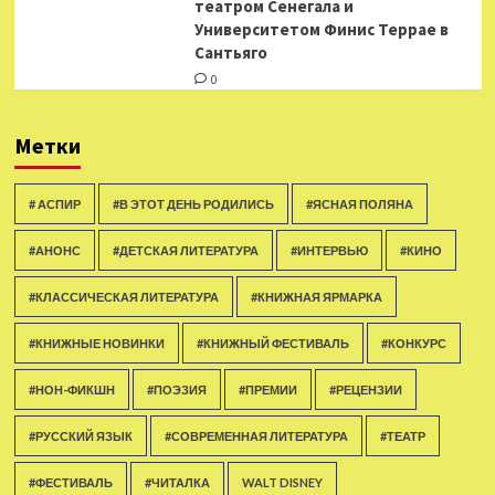
театром Сенегала и
Университетом Финис Террае в
Сантьяго
0
Метки
# АСПИР
#В ЭТОТ ДЕНЬ РОДИЛИСЬ
#ЯСНАЯ ПОЛЯНА
#АНОНС
#ДЕТСКАЯ ЛИТЕРАТУРА
#ИНТЕРВЬЮ
#КИНО
#КЛАССИЧЕСКАЯ ЛИТЕРАТУРА
#КНИЖНАЯ ЯРМАРКА
#КНИЖНЫЕ НОВИНКИ
#КНИЖНЫЙ ФЕСТИВАЛЬ
#КОНКУРС
#НОН-ФИКШН
#ПОЭЗИЯ
#ПРЕМИИ
#РЕЦЕНЗИИ
#РУССКИЙ ЯЗЫК
#СОВРЕМЕННАЯ ЛИТЕРАТУРА
#ТЕАТР
#ФЕСТИВАЛЬ
#ЧИТАЛКА
WALT DISNEY