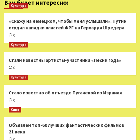
Вам будет интересно:
Культура
«Скажу на немецком, чтобы меня услышали». Путин
осудил нападки властей ФРГ на Герхарда Шредера
0
Культура
Стали известны артисты-участники «Песни года»
0
Культура
Стало известно об отъезде Пугачевой из Израиля
0
Кино
Объявлен топ-60 лучших фантастических фильмов
21 века
0