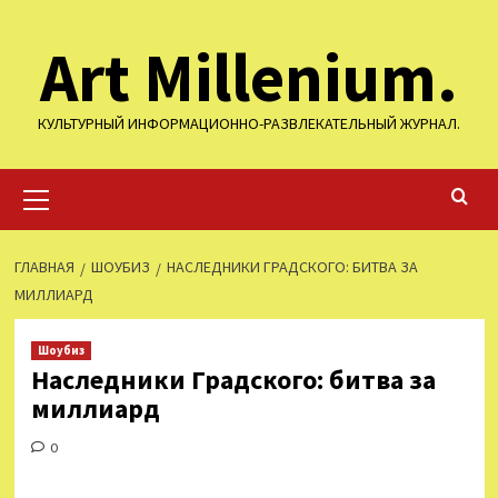
Перейти
Art Millenium.
к
содержимому
КУЛЬТУРНЫЙ ИНФОРМАЦИОННО-РАЗВЛЕКАТЕЛЬНЫЙ ЖУРНАЛ.
Основное
меню
ГЛАВНАЯ
ШОУБИЗ
НАСЛЕДНИКИ ГРАДСКОГО: БИТВА ЗА
МИЛЛИАРД
Шоубиз
Наследники Градского: битва за
миллиард
0