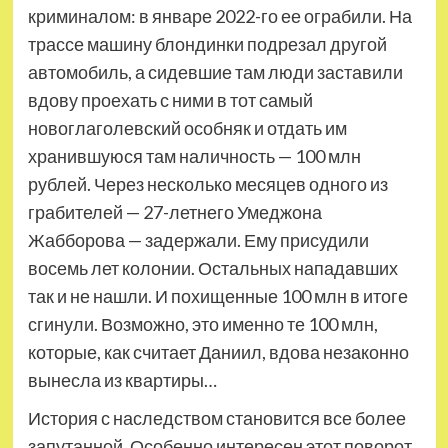
криминалом: в январе 2022-го ее ограбили. На
трассе машину блондинки подрезал другой
автомобиль, а сидевшие там люди заставили
вдову проехать с ними в тот самый
новоглаголевский особняк и отдать им
хранившуюся там наличность — 100 млн
рублей. Через несколько месяцев одного из
грабителей — 27-летнего Умеджона
Жабборова — задержали. Ему присудили
восемь лет колонии. Остальных нападавших
так и не нашли. И похищенные 100 млн в итоге
сгинули. Возможно, это именно те 100 млн,
которые, как считает Даниил, вдова незаконно
вынесла из квартиры…
История с наследством становится все более
запутанной. Особенно интересен этот поворот