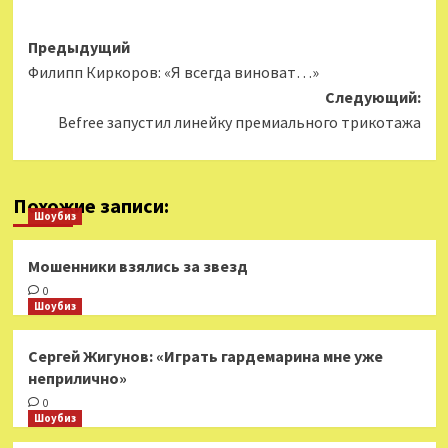
Навигация
Предыдущий
Филипп Киркоров: «Я всегда виноват…»
записи
Следующий:
Befree запустил линейку премиального трикотажа
Похожие записи:
Шоубиз
Мошенники взялись за звезд
0
Шоубиз
Сергей Жигунов: «Играть гардемарина мне уже
неприлично»
0
Шоубиз