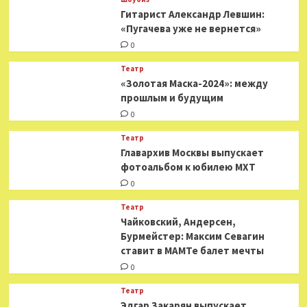
Гитарист Александр Левшин:
«Пугачева уже не вернется»
0
Театр
«Золотая Маска-2024»: между
прошлым и будущим
0
Театр
​​Главархив Москвы выпускает
фотоальбом к юбилею МХТ
0
Театр
​​Чайковский, Андерсен,
Бурмейстер: Максим Севагин
ставит в МАМТе балет мечты
0
Театр
Эдгар Закарян выпускает