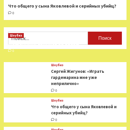
Что общего у сына Яковлевой и серийных убийц?
0
Найти:
Шоубиз
Мошенники взялись за звезд
0
Шоубиз
Сергей Жигунов: «Играть
гардемарина мне уже
неприлично»
0
Шоубиз
Что общего у сына Яковлевой и
серийных убийц?
0
Шоубиз