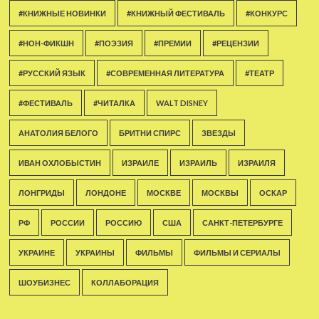
#КНИЖНЫЕ НОВИНКИ
#КНИЖНЫЙ ФЕСТИВАЛЬ
#КОНКУРС
#НОН-ФИКШН
#ПОЭЗИЯ
#ПРЕМИИ
#РЕЦЕНЗИИ
#РУССКИЙ ЯЗЫК
#СОВРЕМЕННАЯ ЛИТЕРАТУРА
#ТЕАТР
#ФЕСТИВАЛЬ
#ЧИТАЛКА
WALT DISNEY
АНАТОЛИЯ БЕЛОГО
БРИТНИ СПИРС
ЗВЕЗДЫ
ИВАН ОХЛОБЫСТИН
ИЗРАИЛЕ
ИЗРАИЛЬ
ИЗРАИЛЯ
ЛОНГРИДЫ
ЛОНДОНЕ
МОСКВЕ
МОСКВЫ
ОСКАР
РФ
РОССИИ
РОССИЮ
США
САНКТ-ПЕТЕРБУРГЕ
УКРАИНЕ
УКРАИНЫ
ФИЛЬМЫ
ФИЛЬМЫ И СЕРИАЛЫ
ШОУБИЗНЕС
КОЛЛАБОРАЦИЯ