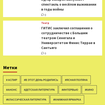
спектакль о весёлом выживании
в годы войны
0
Театр
ГИТИС заключил соглашения о
сотрудничестве с Большим
театром Сенегала и
Университетом Финис Террае в
Сантьяго
0
Метки
# АСПИР
#В ЭТОТ ДЕНЬ РОДИЛИСЬ
#ЯСНАЯ ПОЛЯНА
#АНОНС
#ДЕТСКАЯ ЛИТЕРАТУРА
#ИНТЕРВЬЮ
#КИНО
#КЛАССИЧЕСКАЯ ЛИТЕРАТУРА
#КНИЖНАЯ ЯРМАРКА