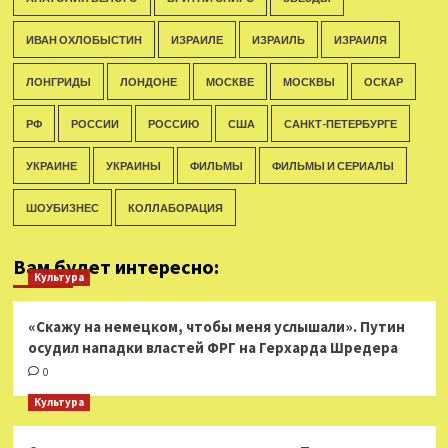
ИВАН ОХЛОБЫСТИН
ИЗРАИЛЕ
ИЗРАИЛЬ
ИЗРАИЛЯ
ЛОНГРИДЫ
ЛОНДОНЕ
МОСКВЕ
МОСКВЫ
ОСКАР
РФ
РОССИИ
РОССИЮ
США
САНКТ-ПЕТЕРБУРГЕ
УКРАИНЕ
УКРАИНЫ
ФИЛЬМЫ
ФИЛЬМЫ И СЕРИАЛЫ
ШОУБИЗНЕС
КОЛЛАБОРАЦИЯ
Вам будет интересно:
Культура
«Скажу на немецком, чтобы меня услышали». Путин
осудил нападки властей ФРГ на Герхарда Шредера
0
Культура