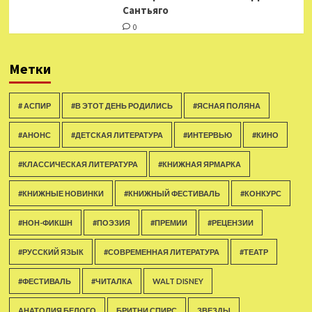
Сантьяго
0
Метки
# АСПИР
#В ЭТОТ ДЕНЬ РОДИЛИСЬ
#ЯСНАЯ ПОЛЯНА
#АНОНС
#ДЕТСКАЯ ЛИТЕРАТУРА
#ИНТЕРВЬЮ
#КИНО
#КЛАССИЧЕСКАЯ ЛИТЕРАТУРА
#КНИЖНАЯ ЯРМАРКА
#КНИЖНЫЕ НОВИНКИ
#КНИЖНЫЙ ФЕСТИВАЛЬ
#КОНКУРС
#НОН-ФИКШН
#ПОЭЗИЯ
#ПРЕМИИ
#РЕЦЕНЗИИ
#РУССКИЙ ЯЗЫК
#СОВРЕМЕННАЯ ЛИТЕРАТУРА
#ТЕАТР
#ФЕСТИВАЛЬ
#ЧИТАЛКА
WALT DISNEY
АНАТОЛИЯ БЕЛОГО
БРИТНИ СПИРС
ЗВЕЗДЫ