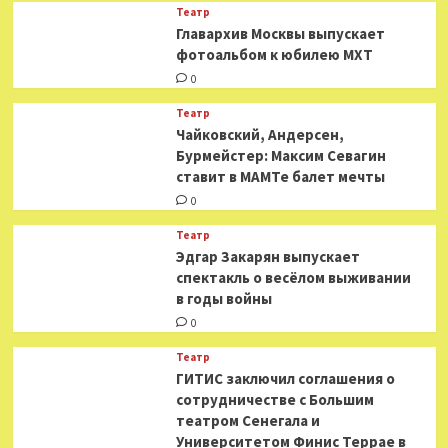
Театр
​​Главархив Москвы выпускает
фотоальбом к юбилею МХТ
0
Театр
​​Чайковский, Андерсен,
Бурмейстер: Максим Севагин
ставит в МАМТе балет мечты
0
Театр
Эдгар Закарян выпускает
спектакль о весёлом выживании
в годы войны
0
Театр
ГИТИС заключил соглашения о
сотрудничестве с Большим
театром Сенегала и
Университетом Финис Террае в