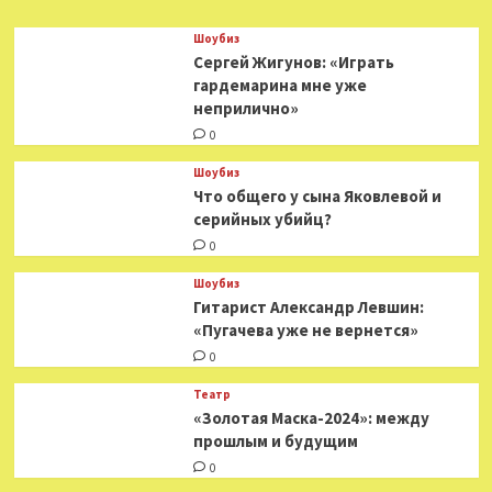
Шоубиз
Сергей Жигунов: «Играть
гардемарина мне уже
неприлично»
0
Шоубиз
Что общего у сына Яковлевой и
серийных убийц?
0
Шоубиз
Гитарист Александр Левшин:
«Пугачева уже не вернется»
0
Театр
«Золотая Маска-2024»: между
прошлым и будущим
0