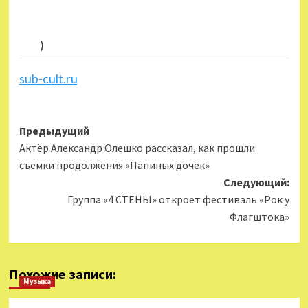
)
sub-cult.ru
Навигация
Предыдущий
Актёр Александр Олешко рассказал, как прошли
записи
съёмки продолжения «Папиных дочек»
Следующий:
Группа «4 СТЕНЫ» откроет фестиваль «Рок у
Флагштока»
Похожие записи:
Музыка