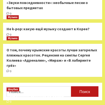
«Звуки повседневности»: необычные песни о
бытовых предметах
0
Музыка
Не k-pop: какую ещё музыку создают в Корее?
0
Музыка
О том, почему крымские красоты лучше загорелых
пляжных красоток. Рецензия на синглы Сергея
Колиева «Адреналин», «Мираж» и «В лабиринте
грёз»
0
Найти:
Шоубиз
Мошенники взялись за звезд
0