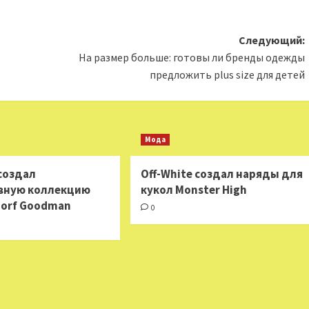
Следующий:
На размер больше: готовы ли бренды одежды
предложить plus size для детей
Мода
 создал
Off-White создал наряды для
вную коллекцию
кукол Monster High
dorf Goodman
0