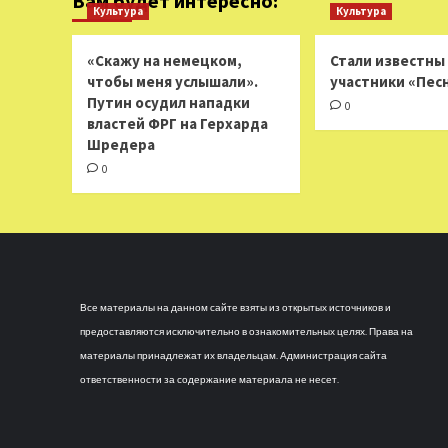
Вам будет интересно:
Культура
Культура
«Скажу на немецком,
Стали известны
чтобы меня услышали».
участники «Пес
Путин осудил нападки
0
властей ФРГ на Герхарда
Шредера
0
Все материалы на данном сайте взяты из открытых источников и
предоставляются исключительно в ознакомительных целях. Права на
материалы принадлежат их владельцам. Администрация сайта
ответственности за содержание материала не несет.