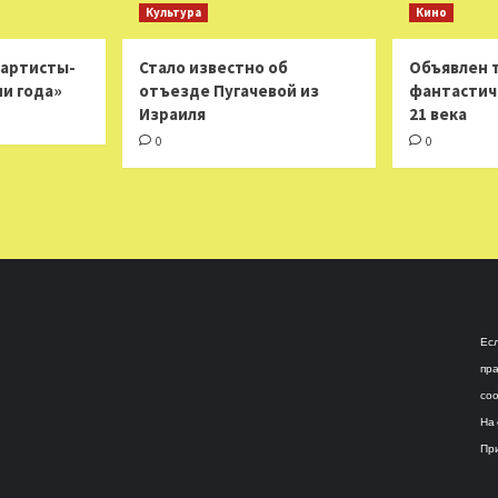
Культура
Кино
 артисты-
Стало известно об
Объявлен 
ни года»
отъезде Пугачевой из
фантастич
Израиля
21 века
0
0
Есл
пра
соо
На 
При