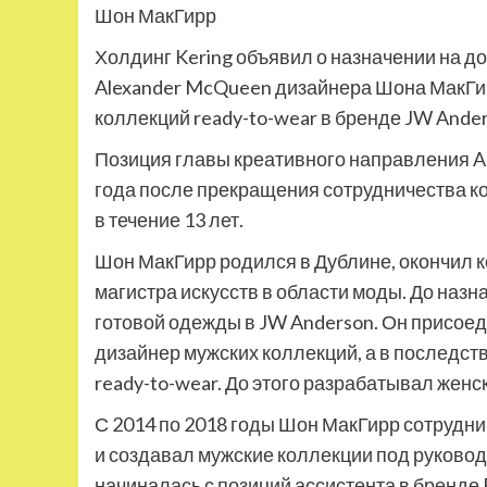
Шон МакГирр
Холдинг Kering объявил о назначении на д
Alexander McQueen дизайнера Шона МакГирр
коллекций ready-to-wear в бренде JW Ander
Позиция главы креативного направления A
года после прекращения сотрудничества ко
в течение 13 лет.
Шон МакГирр родился в Дублине, окончил ко
магистра искусств в области моды. До наз
готовой одежды в JW Anderson. Он присоеди
дизайнер мужских коллекций, а в последст
ready-to-wear. До этого разрабатывал женс
С 2014 по 2018 годы Шон МакГирр сотрудни
и создавал мужские коллекции под руково
начиналась с позиций ассистента в бренде