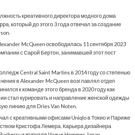
олжность креативного директора модного дома
а, который до этого 3 года отвечал за создание
son.
lexander McQueen освободилась 11 сентября 2023
мпании с Сарой Бертон, занимавшей этот пост
лледж Central Saint Martins в 2014 году
со степенью
начения в Alexander McQueen возглавлял отдел
нился к команде этого бренда в 2020 году как
вии стал курировать и направление женской одежды
кую линию для Dries Van Noten.
чал с креативными офисами Uniqlo в Токио и Париже
дством Кристофа Лемера. Карьера дизайнера
 Burberry и журнале Vogue Hommes Japan.