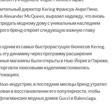
ительный директор Kering Франсуа-Анри Пино,
 Alexander McQueen, выразил надежду, что вновь
 придать модному дому с уникальным наследием
орого бренд откроет следующую важную главу
 одним из самых быстрорастущих бизнесов Kering.
 эту динамику через программу расширения
енные магазины были открыты в Нью-Йорке и Париже,
 торговли люксовыми изделиями появились
 локациях.
shion-индустрии, в последние месяцы бренд утратил
сован в восстановлении его популярности, чтобы
лагманских модных домов Gucci и Balenciaga.