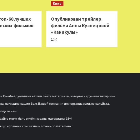
Кино
топ-60 лучших
Опубликован трейлер
еских фильмов
фильма Анны Кузнецовой
«Каникулы»
0
и Вы обнаружили на нашем сайте материалы, которые нарушают авторские
ва, принадлежащие Вам, Вашей компании или организации, пожалуйста,
бщите нам.
сайте могут быть опубликованы материалы 18+!
 цитировании ссылка на источник обязательна.