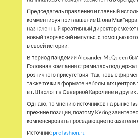
Председатель правления и главный исполн
комментируя приглашение Шона МакГирра в
назначенный креативный директор сможет
новый творческий импульс, с помощью кот
в своей истории.
В период пандемии Alexander McQueen был
Головная компания стремилась поддержать
розничного присутствия. Так, новые фирм
также точки в формате небольших центров
в г. Шарлотт в Северной Каролине и других
Однако, по мнению источников на рынке fa
прежние позиции, поэтому Kering заинтере
компенсировать проседающие показатели ф
Источник:
profashion.ru