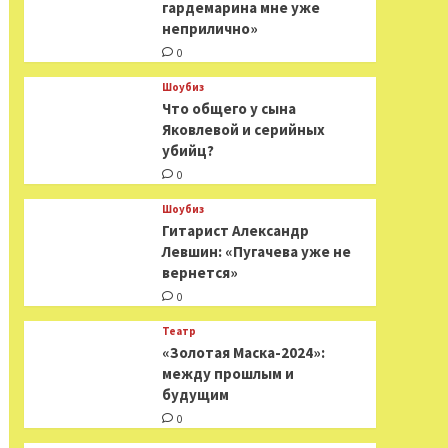
гардемарина мне уже
неприлично»
0
Шоубиз
Что общего у сына
Яковлевой и серийных
убийц?
0
Шоубиз
Гитарист Александр
Левшин: «Пугачева уже не
вернется»
0
Театр
«Золотая Маска-2024»:
между прошлым и
будущим
0