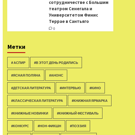
сотрудничестве с Большим
театром Сенегала и
Университетом Финис
Террае в Сантьяго
0
Метки
# АСПИР
#В ЭТОТ ДЕНЬ РОДИЛИСЬ
#ЯСНАЯ ПОЛЯНА
#АНОНС
#ДЕТСКАЯ ЛИТЕРАТУРА
#ИНТЕРВЬЮ
#КИНО
#КЛАССИЧЕСКАЯ ЛИТЕРАТУРА
#КНИЖНАЯ ЯРМАРКА
#КНИЖНЫЕ НОВИНКИ
#КНИЖНЫЙ ФЕСТИВАЛЬ
#КОНКУРС
#НОН-ФИКШН
#ПОЭЗИЯ