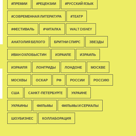
#ПРЕМИИ
#РЕЦЕНЗИИ
#РУССКИЙ ЯЗЫК
#СОВРЕМЕННАЯ ЛИТЕРАТУРА
#ТЕАТР
#ФЕСТИВАЛЬ
#ЧИТАЛКА
WALT DISNEY
АНАТОЛИЯ БЕЛОГО
БРИТНИ СПИРС
ЗВЕЗДЫ
ИВАН ОХЛОБЫСТИН
ИЗРАИЛЕ
ИЗРАИЛЬ
ИЗРАИЛЯ
ЛОНГРИДЫ
ЛОНДОНЕ
МОСКВЕ
МОСКВЫ
ОСКАР
РФ
РОССИИ
РОССИЮ
США
САНКТ-ПЕТЕРБУРГЕ
УКРАИНЕ
УКРАИНЫ
ФИЛЬМЫ
ФИЛЬМЫ И СЕРИАЛЫ
ШОУБИЗНЕС
КОЛЛАБОРАЦИЯ