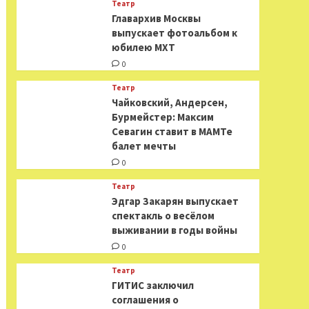
Театр
​​Главархив Москвы
выпускает фотоальбом к
юбилею МХТ
0
Театр
​​Чайковский, Андерсен,
Бурмейстер: Максим
Севагин ставит в МАМТе
балет мечты
0
Театр
Эдгар Закарян выпускает
спектакль о весёлом
выживании в годы войны
0
Театр
ГИТИС заключил
соглашения о