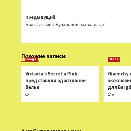
Навигация
Предыдущий
Брак Татьяны Булановой развалился?
записи
Похожие записи:
Мода
Мода
Victoria’s Secret и Pink
Givenchy
представили адаптивное
эксклюзи
белье
для Berg
0
0