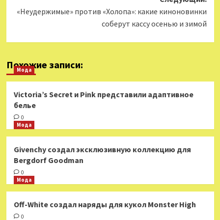
«Неудержимые» против «Холопа»: какие киноновинки
соберут кассу осенью и зимой
Похожие записи:
Мода
Victoria’s Secret и Pink представили адаптивное
белье
0
Мода
Givenchy создал эксклюзивную коллекцию для
Bergdorf Goodman
0
Мода
Off-White создал наряды для кукол Monster High
0