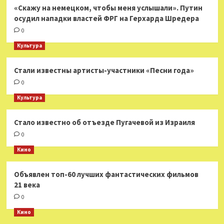
«Скажу на немецком, чтобы меня услышали». Путин
осудил нападки властей ФРГ на Герхарда Шредера
0
Культура
Стали известны артисты-участники «Песни года»
0
Культура
Стало известно об отъезде Пугачевой из Израиля
0
Кино
Объявлен топ-60 лучших фантастических фильмов
21 века
0
Кино