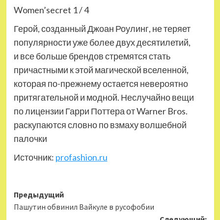
Women’secret 1 / 4
Герой, созданный Джоан Роулинг, не теряет
популярности уже более двух десятилетий,
и все больше брендов стремятся стать
причастными к этой магической вселенной,
которая по-прежнему остается невероятно
притягательной и модной. Неслучайно вещи
по лицензии Гарри Поттера от Warner Bros.
раскупаются словно по взмаху волшебной
палочки
Источник:
profashion.ru
Навигация
Предыдущий
Пашутин обвинил Вайкуле в русофобии
записи
Следующий: