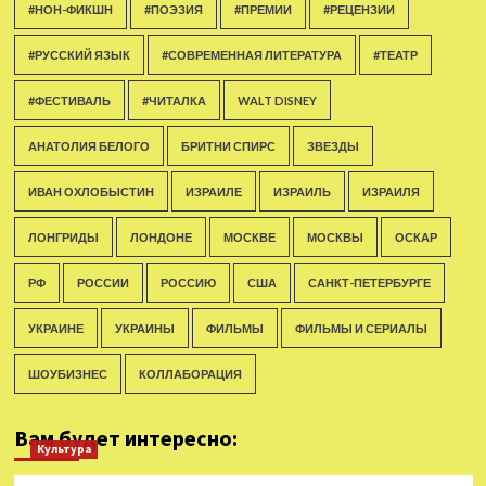
#НОН-ФИКШН
#ПОЭЗИЯ
#ПРЕМИИ
#РЕЦЕНЗИИ
#РУССКИЙ ЯЗЫК
#СОВРЕМЕННАЯ ЛИТЕРАТУРА
#ТЕАТР
#ФЕСТИВАЛЬ
#ЧИТАЛКА
WALT DISNEY
АНАТОЛИЯ БЕЛОГО
БРИТНИ СПИРС
ЗВЕЗДЫ
ИВАН ОХЛОБЫСТИН
ИЗРАИЛЕ
ИЗРАИЛЬ
ИЗРАИЛЯ
ЛОНГРИДЫ
ЛОНДОНЕ
МОСКВЕ
МОСКВЫ
ОСКАР
РФ
РОССИИ
РОССИЮ
США
САНКТ-ПЕТЕРБУРГЕ
УКРАИНЕ
УКРАИНЫ
ФИЛЬМЫ
ФИЛЬМЫ И СЕРИАЛЫ
ШОУБИЗНЕС
КОЛЛАБОРАЦИЯ
Вам будет интересно:
Культура