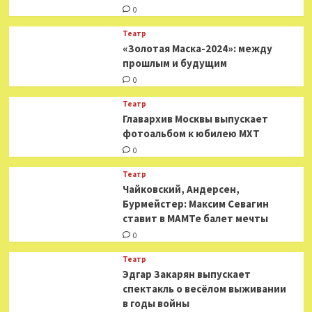
0
Театр
«Золотая Маска-2024»: между
прошлым и будущим
0
Театр
​​Главархив Москвы выпускает
фотоальбом к юбилею МХТ
0
Театр
​​Чайковский, Андерсен,
Бурмейстер: Максим Севагин
ставит в МАМТе балет мечты
0
Театр
Эдгар Закарян выпускает
спектакль о весёлом выживании
в годы войны