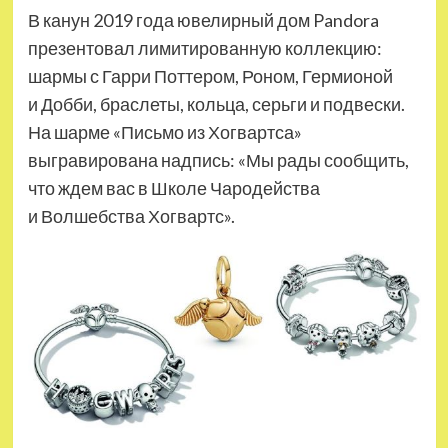
В канун 2019 года ювелирный дом Pandora
презентовал лимитированную коллекцию:
шармы с Гарри Поттером, Роном, Гермионой
и Добби, браслеты, кольца, серьги и подвески.
На шарме «Письмо из Хогвартса»
выгравирована надпись: «Мы рады сообщить,
что ждем вас в Школе Чародейства
и Волшебства Хогвартс».