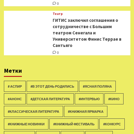
0
Театр
ГИТИС заключил соглашения о
сотрудничестве с Большим
театром Сенегала и
Университетом Финис Террае в
Сантьяго
0
Метки
# АСПИР
#В ЭТОТ ДЕНЬ РОДИЛИСЬ
#ЯСНАЯ ПОЛЯНА
#АНОНС
#ДЕТСКАЯ ЛИТЕРАТУРА
#ИНТЕРВЬЮ
#КИНО
#КЛАССИЧЕСКАЯ ЛИТЕРАТУРА
#КНИЖНАЯ ЯРМАРКА
#КНИЖНЫЕ НОВИНКИ
#КНИЖНЫЙ ФЕСТИВАЛЬ
#КОНКУРС