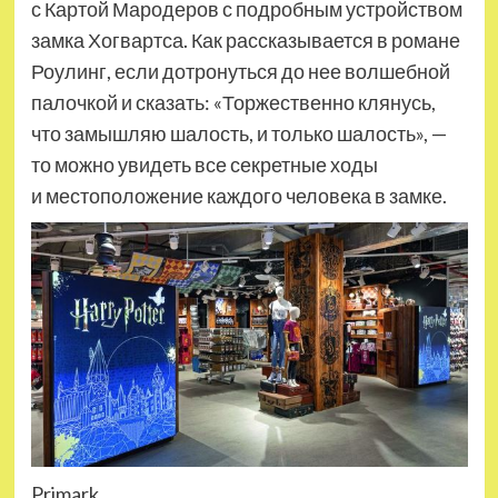
с Картой Маро­деров с подробным устройством
замка Хогвартса. Как рассказывается в романе
Роулинг, если дотронуться до нее вол­шебной
палочкой и сказать: «Торже­ственно клянусь,
что замышляю шалость, и только шалость», —
то можно увидеть все секретные ходы
и местоположение каждого человека в замке.
Primark