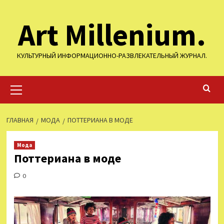
Перейти
Art Millenium.
к
содержимому
КУЛЬТУРНЫЙ ИНФОРМАЦИОННО-РАЗВЛЕКАТЕЛЬНЫЙ ЖУРНАЛ.
Основное
меню
ГЛАВНАЯ
МОДА
ПОТТЕРИАНА В МОДЕ
Мода
Поттериана в моде
0