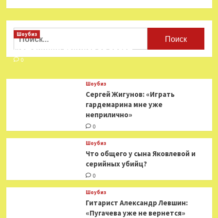
Найти:
Шоубиз
Мошенники взялись за звезд
0
Шоубиз
Сергей Жигунов: «Играть
гардемарина мне уже
неприлично»
0
Шоубиз
Что общего у сына Яковлевой и
серийных убийц?
0
Шоубиз
Гитарист Александр Левшин:
«Пугачева уже не вернется»