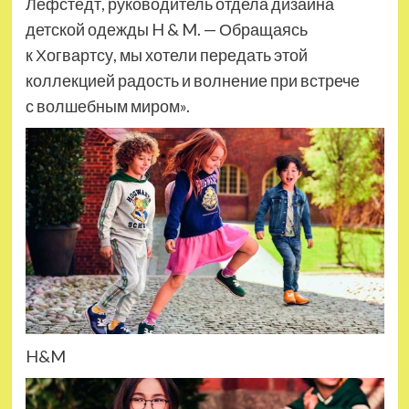
Лёфстедт, руководитель отдела дизайна
детской одежды H & M. — Обращаясь
к Хогвартсу, мы хотели передать этой
коллекцией радость и волнение при встрече
с волшебным миром».
H&M