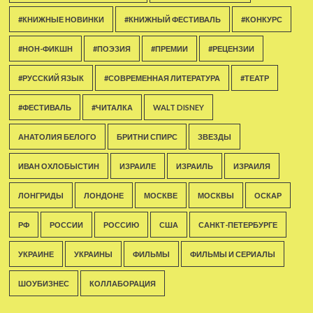
#КНИЖНЫЕ НОВИНКИ
#КНИЖНЫЙ ФЕСТИВАЛЬ
#КОНКУРС
#НОН-ФИКШН
#ПОЭЗИЯ
#ПРЕМИИ
#РЕЦЕНЗИИ
#РУССКИЙ ЯЗЫК
#СОВРЕМЕННАЯ ЛИТЕРАТУРА
#ТЕАТР
#ФЕСТИВАЛЬ
#ЧИТАЛКА
WALT DISNEY
АНАТОЛИЯ БЕЛОГО
БРИТНИ СПИРС
ЗВЕЗДЫ
ИВАН ОХЛОБЫСТИН
ИЗРАИЛЕ
ИЗРАИЛЬ
ИЗРАИЛЯ
ЛОНГРИДЫ
ЛОНДОНЕ
МОСКВЕ
МОСКВЫ
ОСКАР
РФ
РОССИИ
РОССИЮ
США
САНКТ-ПЕТЕРБУРГЕ
УКРАИНЕ
УКРАИНЫ
ФИЛЬМЫ
ФИЛЬМЫ И СЕРИАЛЫ
ШОУБИЗНЕС
КОЛЛАБОРАЦИЯ