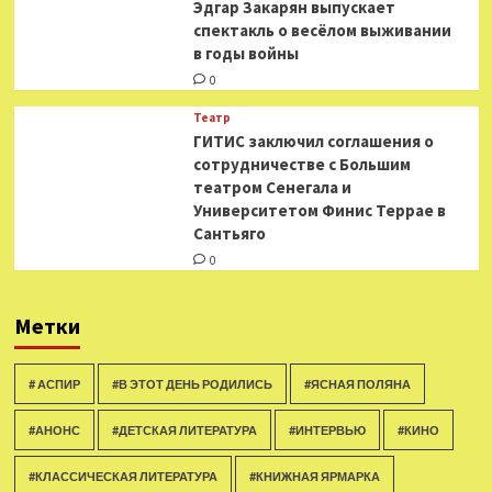
Эдгар Закарян выпускает
спектакль о весёлом выживании
в годы войны
0
Театр
ГИТИС заключил соглашения о
сотрудничестве с Большим
театром Сенегала и
Университетом Финис Террае в
Сантьяго
0
Метки
# АСПИР
#В ЭТОТ ДЕНЬ РОДИЛИСЬ
#ЯСНАЯ ПОЛЯНА
#АНОНС
#ДЕТСКАЯ ЛИТЕРАТУРА
#ИНТЕРВЬЮ
#КИНО
#КЛАССИЧЕСКАЯ ЛИТЕРАТУРА
#КНИЖНАЯ ЯРМАРКА