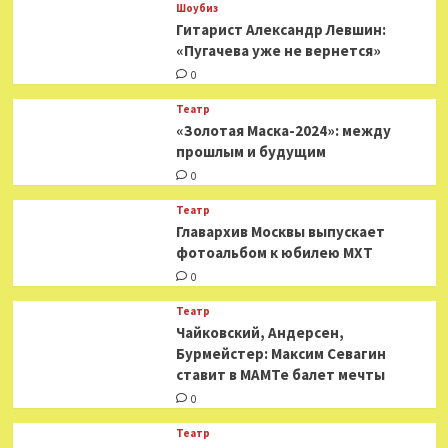
Шоубиз
Гитарист Александр Левшин:
«Пугачева уже не вернется»
0
Театр
«Золотая Маска-2024»: между
прошлым и будущим
0
Театр
​​Главархив Москвы выпускает
фотоальбом к юбилею МХТ
0
Театр
​​Чайковский, Андерсен,
Бурмейстер: Максим Севагин
ставит в МАМТе балет мечты
0
Театр