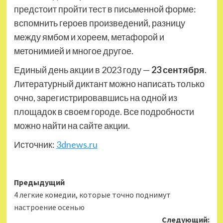
предстоит пройти тест в письменной форме:
вспомнить героев произведений, разницу
между ямбом и хореем, метафорой и
метонимией и многое другое.
Единый день акции в 2023 году —
23 сентября
.
Литературный диктант можно написать только
очно, зарегистрировавшись на одной из
площадок в своем городе. Все подробности
можно найти на сайте акции.
Источник:
3dnews.ru
Навигация
Предыдущий
4 легкие комедии, которые точно поднимут
записи
настроение осенью
Следующий: