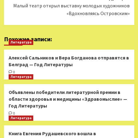
Малый театр открыл выставку молодых художников
«Вдохновляясь Островским»
Похожие записи:
Литература
Алексей Сальников и Вера Богданова отправятся в
Белград — Год Литературы
0
Литература
Объявлены победители литературной премии в
области здоровья и медицины «Здравомыслие» —
Год Литературы
0
Литература
Книга Евгения Рудашевского вошла в