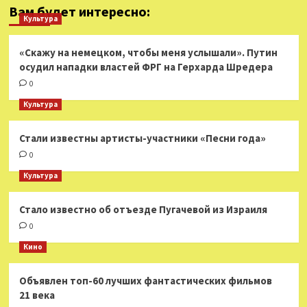
Вам будет интересно:
Культура
«Скажу на немецком, чтобы меня услышали». Путин
осудил нападки властей ФРГ на Герхарда Шредера
0
Культура
Стали известны артисты-участники «Песни года»
0
Культура
Стало известно об отъезде Пугачевой из Израиля
0
Кино
Объявлен топ-60 лучших фантастических фильмов
21 века