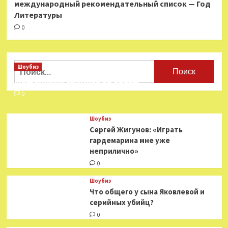
международный рекомендательный список — Год
Литературы
0
Найти:
Шоубиз
Мошенники взялись за звезд
0
Шоубиз
Сергей Жигунов: «Играть
гардемарина мне уже
неприлично»
0
Шоубиз
Что общего у сына Яковлевой и
серийных убийц?
0