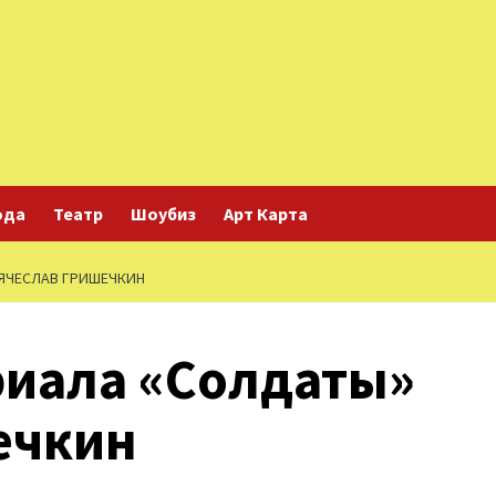
ода
Театр
Шоубиз
Арт Карта
ВЯЧЕСЛАВ ГРИШЕЧКИН
риала «Солдаты»
ечкин