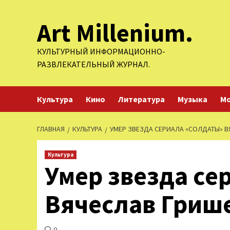
Перейти
Art Millenium.
к
содержимому
КУЛЬТУРНЫЙ ИНФОРМАЦИОННО-
РАЗВЛЕКАТЕЛЬНЫЙ ЖУРНАЛ.
Культура
Кино
Литература
Музыка
М
ГЛАВНАЯ
КУЛЬТУРА
УМЕР ЗВЕЗДА СЕРИАЛА «СОЛДАТЫ» 
Культура
Умер звезда се
Вячеслав Гриш
0