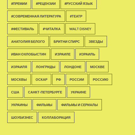
#ПРЕМИИ
#РЕЦЕНЗИИ
#РУССКИЙ ЯЗЫК
#СОВРЕМЕННАЯ ЛИТЕРАТУРА
#ТЕАТР
#ФЕСТИВАЛЬ
#ЧИТАЛКА
WALT DISNEY
АНАТОЛИЯ БЕЛОГО
БРИТНИ СПИРС
ЗВЕЗДЫ
ИВАН ОХЛОБЫСТИН
ИЗРАИЛЕ
ИЗРАИЛЬ
ИЗРАИЛЯ
ЛОНГРИДЫ
ЛОНДОНЕ
МОСКВЕ
МОСКВЫ
ОСКАР
РФ
РОССИИ
РОССИЮ
США
САНКТ-ПЕТЕРБУРГЕ
УКРАИНЕ
УКРАИНЫ
ФИЛЬМЫ
ФИЛЬМЫ И СЕРИАЛЫ
ШОУБИЗНЕС
КОЛЛАБОРАЦИЯ