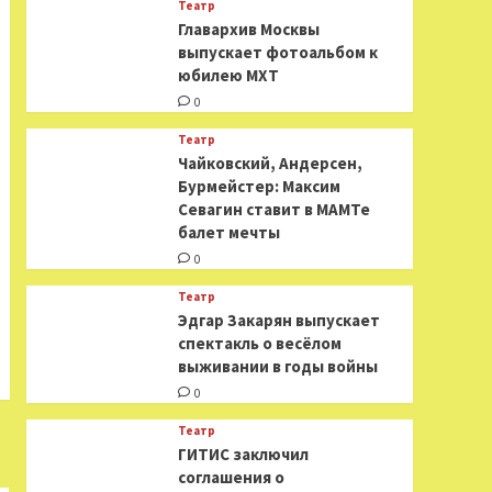
Театр
​​Главархив Москвы
выпускает фотоальбом к
юбилею МХТ
0
Театр
​​Чайковский, Андерсен,
Бурмейстер: Максим
Севагин ставит в МАМТе
балет мечты
0
Театр
Эдгар Закарян выпускает
спектакль о весёлом
выживании в годы войны
0
Театр
ГИТИС заключил
соглашения о