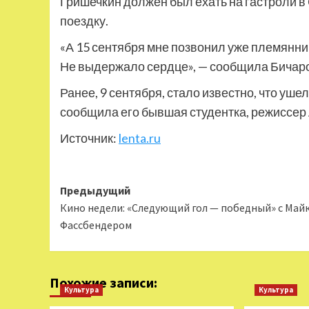
Гришечкин должен был ехать на гастроли в 
поездку.
«А 15 сентября мне позвонил уже племянни
Не выдержало сердце», — сообщила Бичар
Ранее, 9 сентября, стало известно, что уше
сообщила его бывшая студентка, режиссер
Источник:
lenta.ru
Навигация
Предыдущий
Кино недели: «Следующий гол — победный» с Май
записи
Фассбендером
Похожие записи:
Культура
Культура