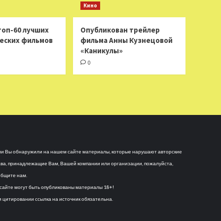
Кино
топ-60 лучших
Опубликован трейлер
еских фильмов
фильма Анны Кузнецовой
«Каникулы»
0
и Вы обнаружили на нашем сайте материалы, которые нарушают авторские
ва, принадлежащие Вам, Вашей компании или организации, пожалуйста,
бщите нам.
сайте могут быть опубликованы материалы 18+!
 цитировании ссылка на источник обязательна.