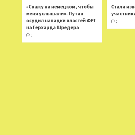
«Скажу на немецком, чтобы
Стали из
меня услышали». Путин
участник
осудил нападки властей ФРГ
0
на Герхарда Шредера
0