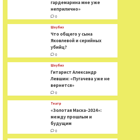
гардемарина мне уже
неприлично»
0
Шоубиз
Что общего у сына
Яковлевой и серийных
убийц?
0
Шоубиз
Гитарист Александр
Левшин: «Пугачева уже не
вернется»
0
Театр
«Золотая Маска-2024»:
между прошлым и
будущим
0