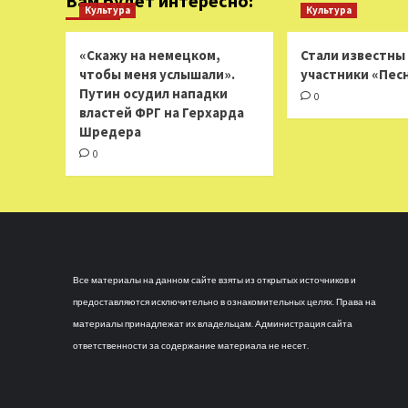
Вам будет интересно:
Культура
Культура
«Скажу на немецком,
Стали известны
чтобы меня услышали».
участники «Пес
Путин осудил нападки
0
властей ФРГ на Герхарда
Шредера
0
Все материалы на данном сайте взяты из открытых источников и
предоставляются исключительно в ознакомительных целях. Права на
материалы принадлежат их владельцам. Администрация сайта
ответственности за содержание материала не несет.