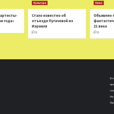
Культура
Кино
 артисты-
Стало известно об
Объявлен 
ни года»
отъезде Пугачевой из
фантастич
Израиля
21 века
0
0
Есл
пра
соо
На 
При