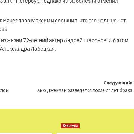
Санкт-Петербург, однако из-за болезни отменил
к Вячеслава Максим и сообщил, что его больше нет.
ова.
л из жизни 72-летний актер Андрей Шаронов. Об этом
 Александра Лабецкая.
Следующий:
клом
Хью Джекман разведется после 27 лет брака
Культура