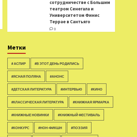
сотрудничестве с Большим
театром Сенегала и
Университетом Финис
Террае в Сантьяго
0
Метки
# АСПИР
#В ЭТОТ ДЕНЬ РОДИЛИСЬ
#ЯСНАЯ ПОЛЯНА
#АНОНС
#ДЕТСКАЯ ЛИТЕРАТУРА
#ИНТЕРВЬЮ
#КИНО
#КЛАССИЧЕСКАЯ ЛИТЕРАТУРА
#КНИЖНАЯ ЯРМАРКА
#КНИЖНЫЕ НОВИНКИ
#КНИЖНЫЙ ФЕСТИВАЛЬ
#КОНКУРС
#НОН-ФИКШН
#ПОЭЗИЯ