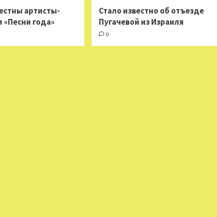
вестны артисты-
Стало известно об отъезде
и «Песни года»
Пугачевой из Израиля
0