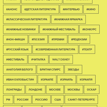
#АНОНС
#ДЕТСКАЯ ЛИТЕРАТУРА
#ИНТЕРВЬЮ
#КИНО
#КЛАССИЧЕСКАЯ ЛИТЕРАТУРА
#КНИЖНАЯ ЯРМАРКА
#КНИЖНЫЕ НОВИНКИ
#КНИЖНЫЙ ФЕСТИВАЛЬ
#КОНКУРС
#НОН-ФИКШН
#ПОЭЗИЯ
#ПРЕМИИ
#РЕЦЕНЗИИ
#РУССКИЙ ЯЗЫК
#СОВРЕМЕННАЯ ЛИТЕРАТУРА
#ТЕАТР
#ФЕСТИВАЛЬ
#ЧИТАЛКА
WALT DISNEY
АНАТОЛИЯ БЕЛОГО
БРИТНИ СПИРС
ЗВЕЗДЫ
ИВАН ОХЛОБЫСТИН
ИЗРАИЛЕ
ИЗРАИЛЬ
ИЗРАИЛЯ
ЛОНГРИДЫ
ЛОНДОНЕ
МОСКВЕ
МОСКВЫ
ОСКАР
РФ
РОССИИ
РОССИЮ
США
САНКТ-ПЕТЕРБУРГЕ