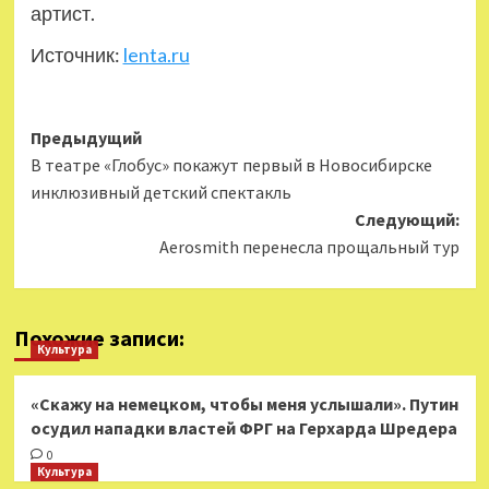
артист.
Источник:
lenta.ru
Навигация
Предыдущий
В театре «Глобус» покажут первый в Новосибирске
записи
инклюзивный детский спектакль
Следующий:
Aerosmith перенесла прощальный тур
Похожие записи:
Культура
«Скажу на немецком, чтобы меня услышали». Путин
осудил нападки властей ФРГ на Герхарда Шредера
0
Культура