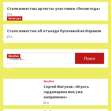
Стали известны артисты-участники «Песни года»
0
Культура
Стало известно об отъезде Пугачевой из Израиля
0
Найти:
Шоубиз
Мошенники взялись за звезд
0
Шоубиз
Сергей Жигунов: «Играть
гардемарина мне уже
неприлично»
0