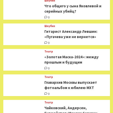
Шоубиз
Что общего у сына Яковлевой и
серийных убийц?
0
Шоубиз
Гитарист Александр Левшин:
«Пугачева уже не вернется»
0
Театр
«Золотая Маска-2024»: между
прошлым и будущим
0
Театр
​​Главархив Москвы выпускает
фотоальбом к юбилею МХТ
0
Театр
​​Чайковский, Андерсен,