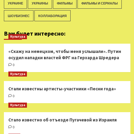
УКРАИНЕ
УКРАИНЫ
ФИЛЬМЫ
ФИЛЬМЫ И СЕРИАЛЫ
ШОУБИЗНЕС
КОЛЛАБОРАЦИЯ
Вам будет интересно:
Культура
«Скажу на немецком, чтобы меня услышали». Путин
осудил нападки властей ФРГ на Герхарда Шредера
0
Культура
Стали известны артисты-участники «Песни года»
0
Культура
Стало известно об отъезде Пугачевой из Израиля
0