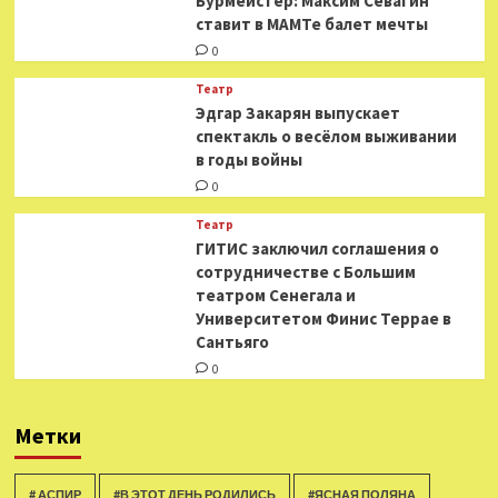
Бурмейстер: Максим Севагин
ставит в МАМТе балет мечты
0
Театр
Эдгар Закарян выпускает
спектакль о весёлом выживании
в годы войны
0
Театр
ГИТИС заключил соглашения о
сотрудничестве с Большим
театром Сенегала и
Университетом Финис Террае в
Сантьяго
0
Метки
# АСПИР
#В ЭТОТ ДЕНЬ РОДИЛИСЬ
#ЯСНАЯ ПОЛЯНА