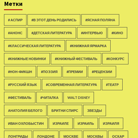
Метки
# АСПИР
#В ЭТОТ ДЕНЬ РОДИЛИСЬ
#ЯСНАЯ ПОЛЯНА
#АНОНС
#ДЕТСКАЯ ЛИТЕРАТУРА
#ИНТЕРВЬЮ
#КИНО
#КЛАССИЧЕСКАЯ ЛИТЕРАТУРА
#КНИЖНАЯ ЯРМАРКА
#КНИЖНЫЕ НОВИНКИ
#КНИЖНЫЙ ФЕСТИВАЛЬ
#КОНКУРС
#НОН-ФИКШН
#ПОЭЗИЯ
#ПРЕМИИ
#РЕЦЕНЗИИ
#РУССКИЙ ЯЗЫК
#СОВРЕМЕННАЯ ЛИТЕРАТУРА
#ТЕАТР
#ФЕСТИВАЛЬ
#ЧИТАЛКА
WALT DISNEY
АНАТОЛИЯ БЕЛОГО
БРИТНИ СПИРС
ЗВЕЗДЫ
ИВАН ОХЛОБЫСТИН
ИЗРАИЛЕ
ИЗРАИЛЬ
ИЗРАИЛЯ
ЛОНГРИДЫ
ЛОНДОНЕ
МОСКВЕ
МОСКВЫ
ОСКАР