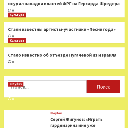
осудил нападки властей ФРГ на Герхарда Шредера
0
Культура
Стали известны артисты-участники «Песни года»
0
Культура
Стало известно об отъезде Пугачевой из Израиля
0
Найти:
Шоубиз
Мошенники взялись за звезд
0
Шоубиз
Сергей Жигунов: «Играть
гардемарина мне уже