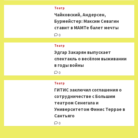
Театр
​​Чайковский, Андерсен,
Бурмейстер: Максим Севагин
ставит в МАМТе балет мечты
0
Театр
Эдгар Закарян выпускает
спектакль о весёлом выживании
в годы войны
0
Театр
ГИТИС заключил соглашения о
сотрудничестве с Большим
театром Сенегала и
Университетом Финис Террае в
Сантьяго
0