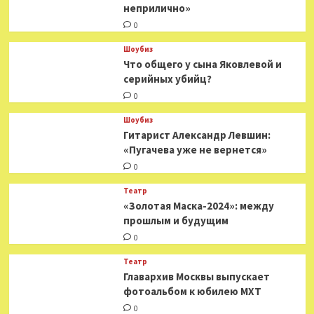
неприлично»
0
Шоубиз
Что общего у сына Яковлевой и
серийных убийц?
0
Шоубиз
Гитарист Александр Левшин:
«Пугачева уже не вернется»
0
Театр
«Золотая Маска-2024»: между
прошлым и будущим
0
Театр
​​Главархив Москвы выпускает
фотоальбом к юбилею МХТ
0