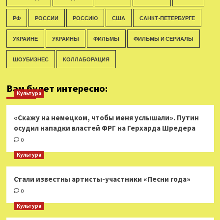
РФ
РОССИИ
РОССИЮ
США
САНКТ-ПЕТЕРБУРГЕ
УКРАИНЕ
УКРАИНЫ
ФИЛЬМЫ
ФИЛЬМЫ И СЕРИАЛЫ
ШОУБИЗНЕС
КОЛЛАБОРАЦИЯ
Вам будет интересно:
Культура
«Скажу на немецком, чтобы меня услышали». Путин
осудил нападки властей ФРГ на Герхарда Шредера
0
Культура
Стали известны артисты-участники «Песни года»
0
Культура