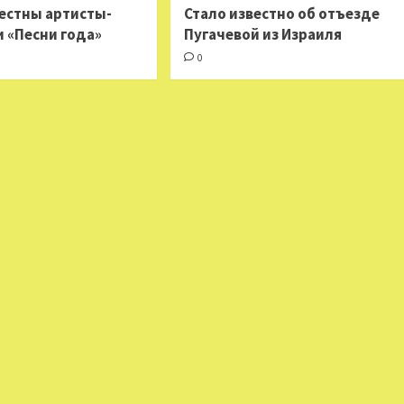
вестны артисты-
Стало известно об отъезде
и «Песни года»
Пугачевой из Израиля
0