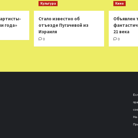
Культура
Кино
 артисты-
Стало известно об
Объявлен 
ни года»
отъезде Пугачевой из
фантастич
Израиля
21 века
0
0
Есл
пра
соо
На 
При