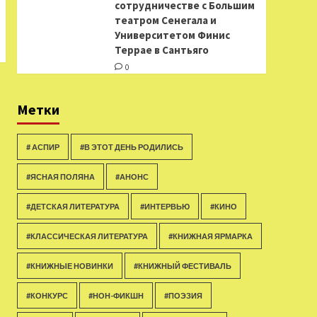
сотрудничестве с Большим
театром Сенегала и
Университетом Финис
Террае в Сантьяго
0
Метки
# АСПИР
#В ЭТОТ ДЕНЬ РОДИЛИСЬ
#ЯСНАЯ ПОЛЯНА
#АНОНС
#ДЕТСКАЯ ЛИТЕРАТУРА
#ИНТЕРВЬЮ
#КИНО
#КЛАССИЧЕСКАЯ ЛИТЕРАТУРА
#КНИЖНАЯ ЯРМАРКА
#КНИЖНЫЕ НОВИНКИ
#КНИЖНЫЙ ФЕСТИВАЛЬ
#КОНКУРС
#НОН-ФИКШН
#ПОЭЗИЯ