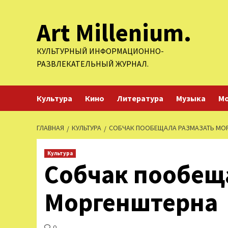
Перейти
Art Millenium.
к
содержимому
КУЛЬТУРНЫЙ ИНФОРМАЦИОННО-
РАЗВЛЕКАТЕЛЬНЫЙ ЖУРНАЛ.
Культура
Кино
Литература
Музыка
М
ГЛАВНАЯ
КУЛЬТУРА
СОБЧАК ПООБЕЩАЛА РАЗМАЗАТЬ МО
Культура
Собчак пообещ
Моргенштерна
0