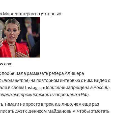
ра Моргенштерна на интервью
ss.com
к пообещала размазать рэпера Алишера
р иноагентов
) на повторном интервью с ним. Видео с
ла в своем Instagram (
соцсеть запрещена в России;
знана экстремистской и запрещена в РФ
).
ь Тимати не просто в трек, а в лицо, чем еще раз
записать дуэт с Денисом Майдановым, чтобы отмотать