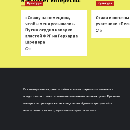
Вам будет интересно:
Культура
Культура
«Скажу на немецком,
Стали известны
чтобы меня услышали».
участники «Пес
Путин осудил нападки
0
властей ФРГ на Герхарда
Шредера
0
Все материалы на данном сайте взяты из открытых источников и
предоставляются исключительно в ознакомительных целях. Права на
материалы принадлежат их владельцам. Администрация сайта
ответственности за содержание материала не несет.