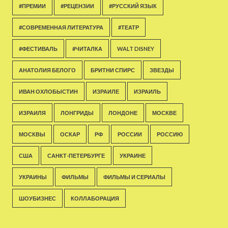
#ПРЕМИИ
#РЕЦЕНЗИИ
#РУССКИЙ ЯЗЫК
#СОВРЕМЕННАЯ ЛИТЕРАТУРА
#ТЕАТР
#ФЕСТИВАЛЬ
#ЧИТАЛКА
WALT DISNEY
АНАТОЛИЯ БЕЛОГО
БРИТНИ СПИРС
ЗВЕЗДЫ
ИВАН ОХЛОБЫСТИН
ИЗРАИЛЕ
ИЗРАИЛЬ
ИЗРАИЛЯ
ЛОНГРИДЫ
ЛОНДОНЕ
МОСКВЕ
МОСКВЫ
ОСКАР
РФ
РОССИИ
РОССИЮ
США
САНКТ-ПЕТЕРБУРГЕ
УКРАИНЕ
УКРАИНЫ
ФИЛЬМЫ
ФИЛЬМЫ И СЕРИАЛЫ
ШОУБИЗНЕС
КОЛЛАБОРАЦИЯ