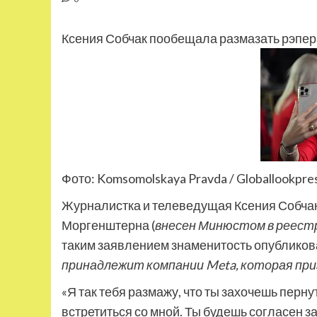
Ксения Собчак пообещала размазать рэпе
Фото: Komsomolskaya Pravda / Globallookpre
Журналистка и телеведущая Ксения Собча
Моргенштерна (
внесен Минюстом в реест
таким заявлением знаменитость опубликова
принадлежит компании Meta, которая при
«Я так тебя размажу, что ты захочешь пернут
встретиться со мной. Ты будешь согласен 