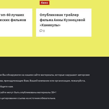
Кино
топ-60 лучших
Опубликован трейлер
еских фильмов
фильма Анны Кузнецовой
«Каникулы»
0
и Вы обнаружили на нашем сайте материалы, которые нарушают авторские
ва, принадлежащие Вам, Вашей компании или организации, пожалуйста,
бщите нам.
сайте могут быть опубликованы материалы 18+!
 цитировании ссылка на источник обязательна.