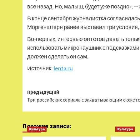
все назад. Но, малыш, будет уже поздно», —
В конце сентября журналистка согласилась
Моргенштерн ранее выставил три условия, 
Во-первых, интервью он готов давать тольк
использовать микронаушник с подсказками 
должен сделать он сам.
Источник:
lenta.ru
Навигация
Предыдущий
Три российских сериала с захватывающим сюжет
записи
Похожие записи:
Культура
Культура