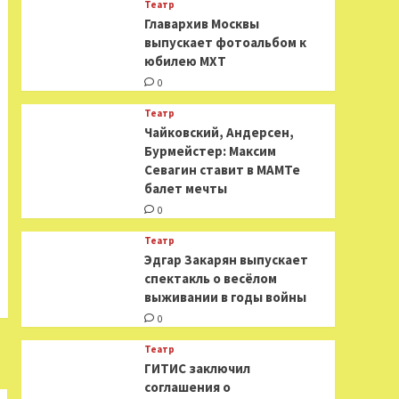
Театр
​​Главархив Москвы
выпускает фотоальбом к
юбилею МХТ
0
Театр
​​Чайковский, Андерсен,
Бурмейстер: Максим
Севагин ставит в МАМТе
балет мечты
0
Театр
Эдгар Закарян выпускает
спектакль о весёлом
выживании в годы войны
0
Театр
ГИТИС заключил
соглашения о