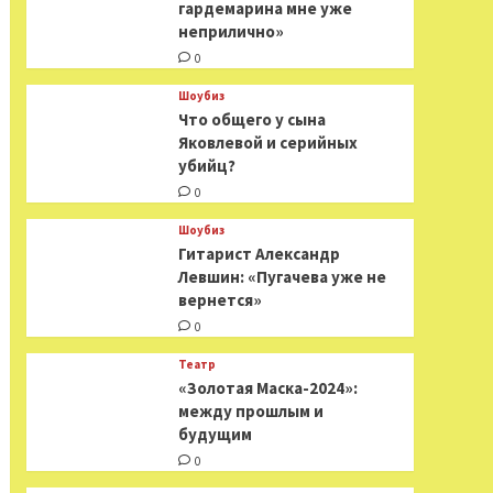
гардемарина мне уже
неприлично»
0
Шоубиз
Что общего у сына
Яковлевой и серийных
убийц?
0
Шоубиз
Гитарист Александр
Левшин: «Пугачева уже не
вернется»
0
Театр
«Золотая Маска-2024»:
между прошлым и
будущим
0