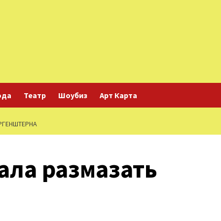
ода
Театр
Шоубиз
Арт Карта
РГЕНШТЕРНА
ала размазать