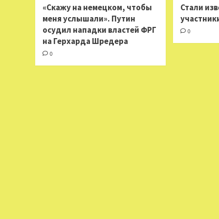
«Скажу на немецком, чтобы
Стали из
меня услышали». Путин
участник
осудил нападки властей ФРГ
0
на Герхарда Шредера
0