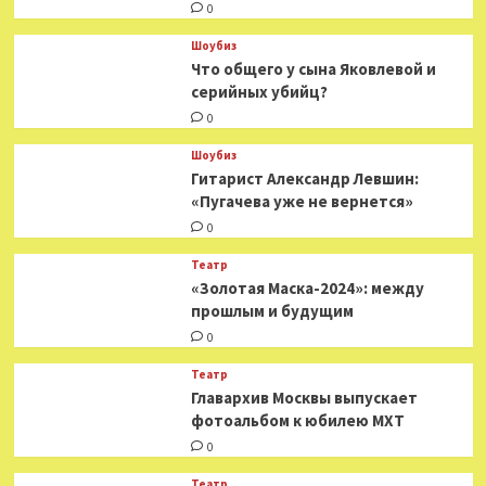
0
Шоубиз
Что общего у сына Яковлевой и
серийных убийц?
0
Шоубиз
Гитарист Александр Левшин:
«Пугачева уже не вернется»
0
Театр
«Золотая Маска-2024»: между
прошлым и будущим
0
Театр
​​Главархив Москвы выпускает
фотоальбом к юбилею МХТ
0
Театр