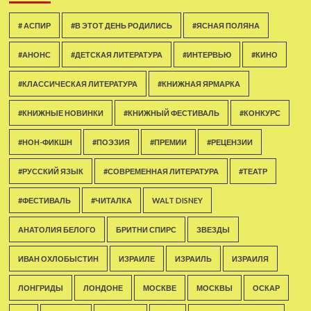
# АСПИР
#В ЭТОТ ДЕНЬ РОДИЛИСЬ
#ЯСНАЯ ПОЛЯНА
#АНОНС
#ДЕТСКАЯ ЛИТЕРАТУРА
#ИНТЕРВЬЮ
#КИНО
#КЛАССИЧЕСКАЯ ЛИТЕРАТУРА
#КНИЖНАЯ ЯРМАРКА
#КНИЖНЫЕ НОВИНКИ
#КНИЖНЫЙ ФЕСТИВАЛЬ
#КОНКУРС
#НОН-ФИКШН
#ПОЭЗИЯ
#ПРЕМИИ
#РЕЦЕНЗИИ
#РУССКИЙ ЯЗЫК
#СОВРЕМЕННАЯ ЛИТЕРАТУРА
#ТЕАТР
#ФЕСТИВАЛЬ
#ЧИТАЛКА
WALT DISNEY
АНАТОЛИЯ БЕЛОГО
БРИТНИ СПИРС
ЗВЕЗДЫ
ИВАН ОХЛОБЫСТИН
ИЗРАИЛЕ
ИЗРАИЛЬ
ИЗРАИЛЯ
ЛОНГРИДЫ
ЛОНДОНЕ
МОСКВЕ
МОСКВЫ
ОСКАР