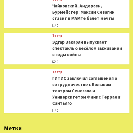
​​Чайковский, Андерсен,
Бурмейстер: Максим Севагин
ставит в МАМТе балет мечты
0
Театр
Эдгар Закарян выпускает
спектакль о весёлом выживании
в годы войны
0
Театр
ГИТИС заключил соглашения о
сотрудничестве с Большим
театром Сенегала и
Университетом Финис Террае в
Сантьяго
0
Метки