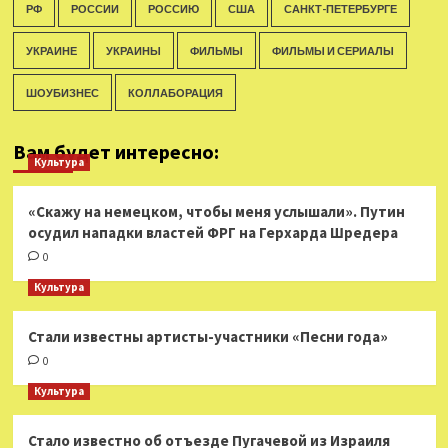
РФ
РОССИИ
РОССИЮ
США
САНКТ-ПЕТЕРБУРГЕ
УКРАИНЕ
УКРАИНЫ
ФИЛЬМЫ
ФИЛЬМЫ И СЕРИАЛЫ
ШОУБИЗНЕС
КОЛЛАБОРАЦИЯ
Вам будет интересно:
Культура
«Скажу на немецком, чтобы меня услышали». Путин
осудил нападки властей ФРГ на Герхарда Шредера
0
Культура
Стали известны артисты-участники «Песни года»
0
Культура
Стало известно об отъезде Пугачевой из Израиля