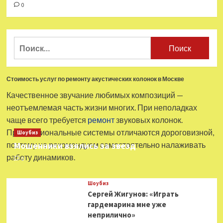
0
Найти:
Стоимость услуг по ремонту акустических колонок в Москве
Качественное звучание любимых композиций —
неотъемлемая часть жизни многих. При неполадках
чаще всего требуется
ремонт
звуковых колонок.
Профессиональные системы отличаются дороговизной,
Шоубиз
поэтому не рекомендуем самостоятельно налаживать
Мошенники взялись за звезд
работу динамиков.
0
Шоубиз
Сергей Жигунов: «Играть
гардемарина мне уже
неприлично»