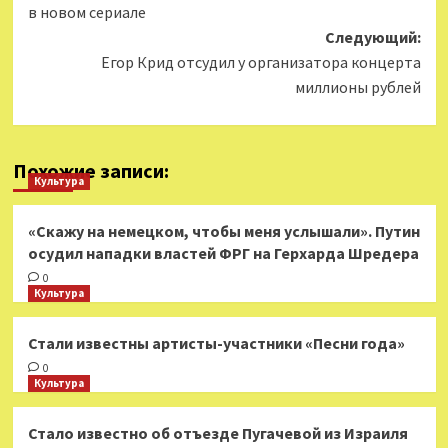
в новом сериале
Следующий:
Егор Крид отсудил у организатора концерта
миллионы рублей
Похожие записи:
Культура
«Скажу на немецком, чтобы меня услышали». Путин
осудил нападки властей ФРГ на Герхарда Шредера
0
Культура
Стали известны артисты-участники «Песни года»
0
Культура
Стало известно об отъезде Пугачевой из Израиля