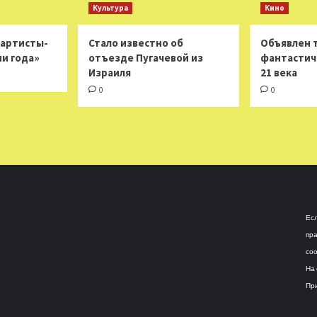
Культура
Кино
 артисты-
Стало известно об
Объявлен 
ни года»
отъезде Пугачевой из
фантастич
Израиля
21 века
0
0
Есл
пра
соо
На 
При