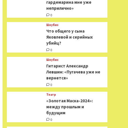
гардемарина мне уже
неприлично»
0
Шоубиз
Что общего у сына
Яковлевой и серийных
убийц?
0
Шоубиз
Гитарист Александр
Левшин: «Пугачева уже не
вернется»
0
Театр
«Золотая Маска-2024»:
между прошлым и
будущим
0