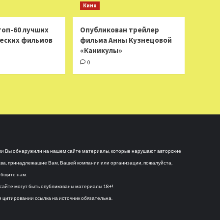
Кино
топ-60 лучших
Опубликован трейлер
еских фильмов
фильма Анны Кузнецовой
«Каникулы»
0
и Вы обнаружили на нашем сайте материалы, которые нарушают авторские
ва, принадлежащие Вам, Вашей компании или организации, пожалуйста,
бщите нам.
сайте могут быть опубликованы материалы 18+!
 цитировании ссылка на источник обязательна.