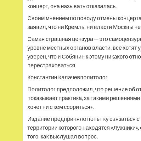
концерт, она называть отказалась.
Своим мнением по поводу отмены концерта
заявил, что ни Кремль, ни власти Москвы н
Самая страшная цензура — это самоцензура
уровне местных органов власти, все хотят у
уверен, что и Собянин к этому никакого от
перестраховаться
Константин Калачевполитолог
Политолог предположил, что решение об о
показывает практика, за такими решениями 
хочет ни с кем ссориться».
Издание предприняло попытку связаться с 
территории которого находятся «Лужники»,
того, как выслушал вопрос.