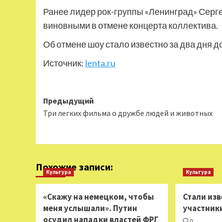
Ранее лидер рок-группы «Ленинград» Серг
виновными в отмене концерта коллектива.
Об отмене шоу стало известно за два дня до
Источник:
lenta.ru
Навигация
Предыдущий
Три легких фильма о дружбе людей и животных
записи
Похожие записи:
Культура
Культура
«Скажу на немецком, чтобы
Стали из
меня услышали». Путин
участник
осудил нападки властей ФРГ
0