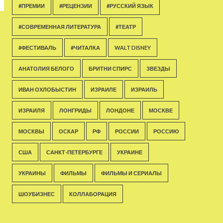
#ПРЕМИИ
#РЕЦЕНЗИИ
#РУССКИЙ ЯЗЫК
#СОВРЕМЕННАЯ ЛИТЕРАТУРА
#ТЕАТР
#ФЕСТИВАЛЬ
#ЧИТАЛКА
WALT DISNEY
АНАТОЛИЯ БЕЛОГО
БРИТНИ СПИРС
ЗВЕЗДЫ
ИВАН ОХЛОБЫСТИН
ИЗРАИЛЕ
ИЗРАИЛЬ
ИЗРАИЛЯ
ЛОНГРИДЫ
ЛОНДОНЕ
МОСКВЕ
МОСКВЫ
ОСКАР
РФ
РОССИИ
РОССИЮ
США
САНКТ-ПЕТЕРБУРГЕ
УКРАИНЕ
УКРАИНЫ
ФИЛЬМЫ
ФИЛЬМЫ И СЕРИАЛЫ
ШОУБИЗНЕС
КОЛЛАБОРАЦИЯ