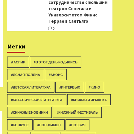
сотрудничестве с Большим
театром Сенегала и
Университетом Финис
Террае в Сантьяго
0
Метки
# АСПИР
#В ЭТОТ ДЕНЬ РОДИЛИСЬ
#ЯСНАЯ ПОЛЯНА
#АНОНС
#ДЕТСКАЯ ЛИТЕРАТУРА
#ИНТЕРВЬЮ
#КИНО
#КЛАССИЧЕСКАЯ ЛИТЕРАТУРА
#КНИЖНАЯ ЯРМАРКА
#КНИЖНЫЕ НОВИНКИ
#КНИЖНЫЙ ФЕСТИВАЛЬ
#КОНКУРС
#НОН-ФИКШН
#ПОЭЗИЯ