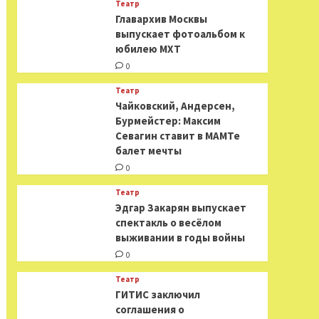
Театр
​​Главархив Москвы
выпускает фотоальбом к
юбилею МХТ
0
Театр
​​Чайковский, Андерсен,
Бурмейстер: Максим
Севагин ставит в МАМТе
балет мечты
0
Театр
Эдгар Закарян выпускает
спектакль о весёлом
выживании в годы войны
0
Театр
ГИТИС заключил
соглашения о