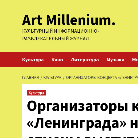
Перейти
Art Millenium.
к
содержимому
КУЛЬТУРНЫЙ ИНФОРМАЦИОННО-
РАЗВЛЕКАТЕЛЬНЫЙ ЖУРНАЛ.
Культура
Кино
Литература
Музыка
М
ГЛАВНАЯ
КУЛЬТУРА
ОРГАНИЗАТОРЫ КОНЦЕРТА «ЛЕНИНГР
Культура
Организаторы 
«Ленинграда» 