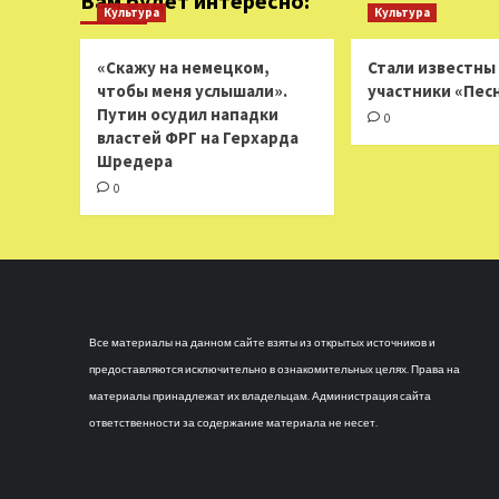
Вам будет интересно:
Культура
Культура
«Скажу на немецком,
Стали известны
чтобы меня услышали».
участники «Пес
Путин осудил нападки
0
властей ФРГ на Герхарда
Шредера
0
Все материалы на данном сайте взяты из открытых источников и
предоставляются исключительно в ознакомительных целях. Права на
материалы принадлежат их владельцам. Администрация сайта
ответственности за содержание материала не несет.