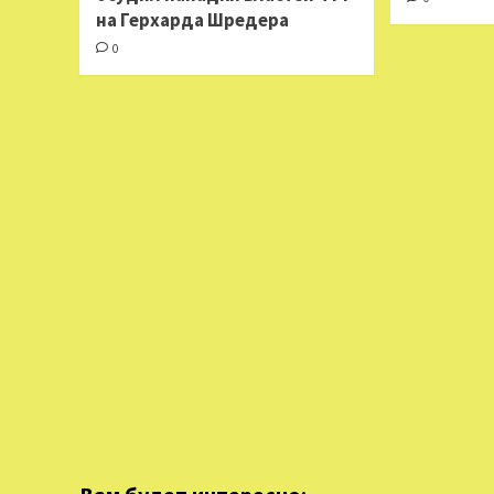
на Герхарда Шредера
0