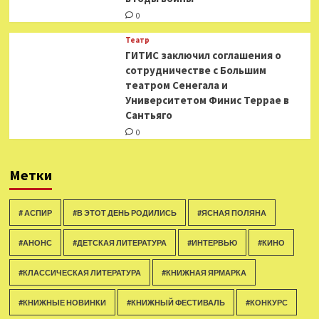
0
Театр
ГИТИС заключил соглашения о
сотрудничестве с Большим
театром Сенегала и
Университетом Финис Террае в
Сантьяго
0
Метки
# АСПИР
#В ЭТОТ ДЕНЬ РОДИЛИСЬ
#ЯСНАЯ ПОЛЯНА
#АНОНС
#ДЕТСКАЯ ЛИТЕРАТУРА
#ИНТЕРВЬЮ
#КИНО
#КЛАССИЧЕСКАЯ ЛИТЕРАТУРА
#КНИЖНАЯ ЯРМАРКА
#КНИЖНЫЕ НОВИНКИ
#КНИЖНЫЙ ФЕСТИВАЛЬ
#КОНКУРС