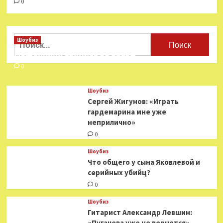
0
Найти:
Шоубиз
Мошенники взялись за звезд
0
Шоубиз
Сергей Жигунов: «Играть
гардемарина мне уже
неприлично»
0
Шоубиз
Что общего у сына Яковлевой и
серийных убийц?
0
Шоубиз
Гитарист Александр Левшин:
«Пугачева уже не вернется»