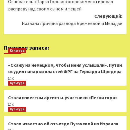
Основатель «Парка Горького» прокомментировал
записи
расправу над своим сыном и тещей
Следующий:
Названа причина развода Брежневой и Меладзе
Похожие записи:
Культура
«Скажу на немецком, чтобы меня услышали». Путин
осудил нападки властей ФРГ на Герхарда Шредера
0
Культура
Стали известны артисты-участники «Песни года»
0
Культура
Стало известно об отъезде Пугачевой из Израиля