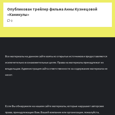
Опубликован трейлер фильма Анны Кузнецовой
«Каникулы»
0
Все материалы на данном сайте взяты из открытых источников и предоставляются
исключительно в ознакомительных целях. Права на материалы принадлежат их
владельцам. Администрация сайта ответственности за содержание материала не
несет.
Если Вы обнаружили на нашем сайте материалы, которые нарушают авторские
права, принадлежащие Вам, Вашей компании или организации, пожалуйста,