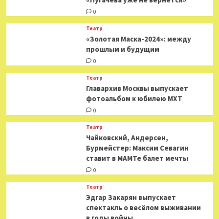
0
Театр
«Золотая Маска-2024»: между
прошлым и будущим
0
Театр
​​Главархив Москвы выпускает
фотоальбом к юбилею МХТ
0
Театр
​​Чайковский, Андерсен,
Бурмейстер: Максим Севагин
ставит в МАМТе балет мечты
0
Театр
Эдгар Закарян выпускает
спектакль о весёлом выживании
в годы войны