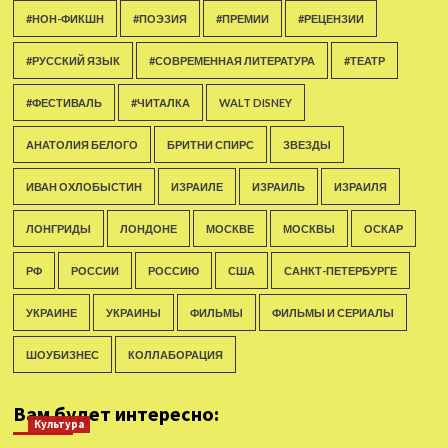
#НОН-ФИКШН
#ПОЭЗИЯ
#ПРЕМИИ
#РЕЦЕНЗИИ
#РУССКИЙ ЯЗЫК
#СОВРЕМЕННАЯ ЛИТЕРАТУРА
#ТЕАТР
#ФЕСТИВАЛЬ
#ЧИТАЛКА
WALT DISNEY
АНАТОЛИЯ БЕЛОГО
БРИТНИ СПИРС
ЗВЕЗДЫ
ИВАН ОХЛОБЫСТИН
ИЗРАИЛЕ
ИЗРАИЛЬ
ИЗРАИЛЯ
ЛОНГРИДЫ
ЛОНДОНЕ
МОСКВЕ
МОСКВЫ
ОСКАР
РФ
РОССИИ
РОССИЮ
США
САНКТ-ПЕТЕРБУРГЕ
УКРАИНЕ
УКРАИНЫ
ФИЛЬМЫ
ФИЛЬМЫ И СЕРИАЛЫ
ШОУБИЗНЕС
КОЛЛАБОРАЦИЯ
Вам будет интересно:
Культура