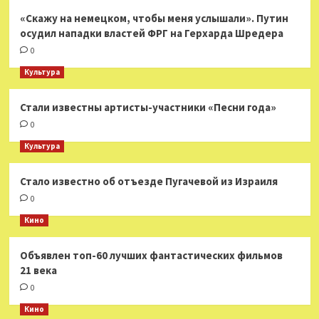
«Скажу на немецком, чтобы меня услышали». Путин
осудил нападки властей ФРГ на Герхарда Шредера
0
Культура
Стали известны артисты-участники «Песни года»
0
Культура
Стало известно об отъезде Пугачевой из Израиля
0
Кино
Объявлен топ-60 лучших фантастических фильмов
21 века
0
Кино