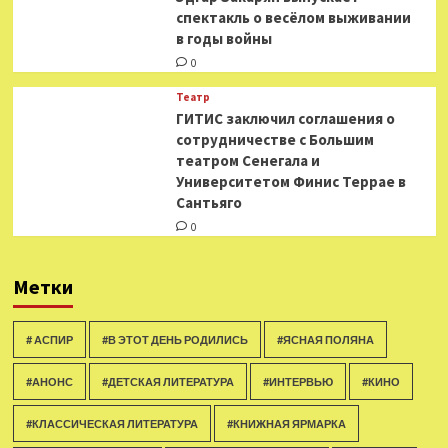
спектакль о весёлом выживании
в годы войны
0
Театр
ГИТИС заключил соглашения о
сотрудничестве с Большим
театром Сенегала и
Университетом Финис Террае в
Сантьяго
0
Метки
# АСПИР
#В ЭТОТ ДЕНЬ РОДИЛИСЬ
#ЯСНАЯ ПОЛЯНА
#АНОНС
#ДЕТСКАЯ ЛИТЕРАТУРА
#ИНТЕРВЬЮ
#КИНО
#КЛАССИЧЕСКАЯ ЛИТЕРАТУРА
#КНИЖНАЯ ЯРМАРКА