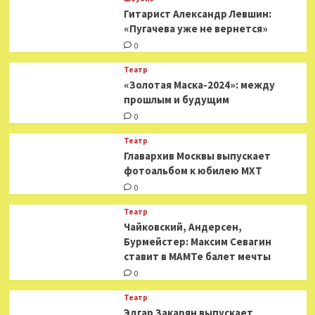
Гитарист Александр Левшин:
«Пугачева уже не вернется»
0
Театр
«Золотая Маска-2024»: между
прошлым и будущим
0
Театр
​​Главархив Москвы выпускает
фотоальбом к юбилею МХТ
0
Театр
​​Чайковский, Андерсен,
Бурмейстер: Максим Севагин
ставит в МАМТе балет мечты
0
Театр
Эдгар Закарян выпускает