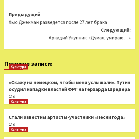
Навигация
Предыдущий
Хью Джекман разведется после 27 лет брака
записи
Следующий:
Аркадий Укупник: «Думал, умираю…»
Похожие записи:
Культура
«Скажу на немецком, чтобы меня услышали». Путин
осудил нападки властей ФРГ на Герхарда Шредера
0
Культура
Стали известны артисты-участники «Песни года»
0
Культура