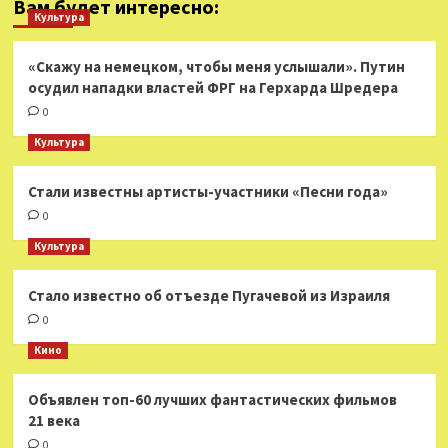
Вам будет интересно:
Культура
«Скажу на немецком, чтобы меня услышали». Путин
осудил нападки властей ФРГ на Герхарда Шредера
0
Культура
Стали известны артисты-участники «Песни года»
0
Культура
Стало известно об отъезде Пугачевой из Израиля
0
Кино
Объявлен топ-60 лучших фантастических фильмов
21 века
0