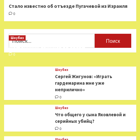
Стало известно об отъезде Пугачевой из Израиля
0
Найти:
Шоубиз
Мошенники взялись за звезд
0
Шоубиз
Сергей Жигунов: «Играть
гардемарина мне уже
неприлично»
0
Шоубиз
Что общего у сына Яковлевой и
серийных убийц?
0
Шоубиз