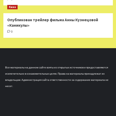
Кино
Опубликован трейлер фильма Анны Кузнецовой
«Каникулы»
0
Все материалы на данном сайте взяты из открытых источников и предоставляются
исключительно в ознакомительных целях. Права на материалы принадлежат их
владельцам. Администрация сайта ответственности за содержание материала не
несет.