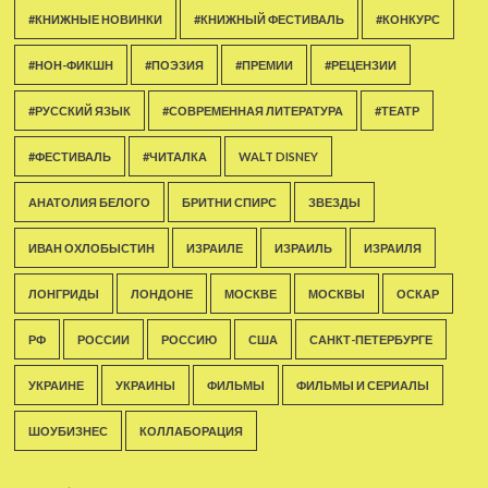
#КНИЖНЫЕ НОВИНКИ
#КНИЖНЫЙ ФЕСТИВАЛЬ
#КОНКУРС
#НОН-ФИКШН
#ПОЭЗИЯ
#ПРЕМИИ
#РЕЦЕНЗИИ
#РУССКИЙ ЯЗЫК
#СОВРЕМЕННАЯ ЛИТЕРАТУРА
#ТЕАТР
#ФЕСТИВАЛЬ
#ЧИТАЛКА
WALT DISNEY
АНАТОЛИЯ БЕЛОГО
БРИТНИ СПИРС
ЗВЕЗДЫ
ИВАН ОХЛОБЫСТИН
ИЗРАИЛЕ
ИЗРАИЛЬ
ИЗРАИЛЯ
ЛОНГРИДЫ
ЛОНДОНЕ
МОСКВЕ
МОСКВЫ
ОСКАР
РФ
РОССИИ
РОССИЮ
США
САНКТ-ПЕТЕРБУРГЕ
УКРАИНЕ
УКРАИНЫ
ФИЛЬМЫ
ФИЛЬМЫ И СЕРИАЛЫ
ШОУБИЗНЕС
КОЛЛАБОРАЦИЯ