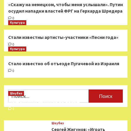
«Скажу на немецком, чтобы меня услышали». Путин
осудил нападки властей ФРГ на Герхарда Шредера
0
Культура
Стали известны артисты-участники «Песни года»
0
Культура
Стало известно об отъезде Пугачевой из Израиля
0
Найти:
Шоубиз
Мошенники взялись за звезд
0
Шоубиз
Сергей Жигунов: «Играть