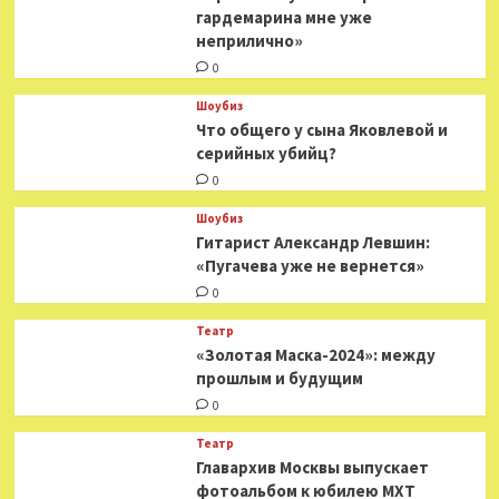
гардемарина мне уже
неприлично»
0
Шоубиз
Что общего у сына Яковлевой и
серийных убийц?
0
Шоубиз
Гитарист Александр Левшин:
«Пугачева уже не вернется»
0
Театр
«Золотая Маска-2024»: между
прошлым и будущим
0
Театр
​​Главархив Москвы выпускает
фотоальбом к юбилею МХТ