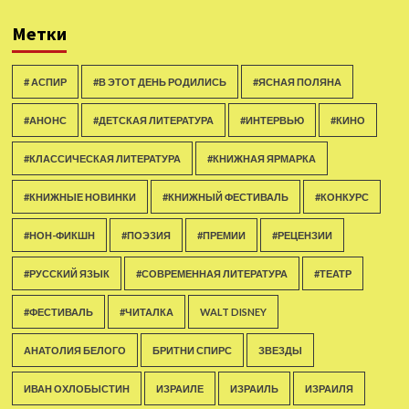
Метки
# АСПИР
#В ЭТОТ ДЕНЬ РОДИЛИСЬ
#ЯСНАЯ ПОЛЯНА
#АНОНС
#ДЕТСКАЯ ЛИТЕРАТУРА
#ИНТЕРВЬЮ
#КИНО
#КЛАССИЧЕСКАЯ ЛИТЕРАТУРА
#КНИЖНАЯ ЯРМАРКА
#КНИЖНЫЕ НОВИНКИ
#КНИЖНЫЙ ФЕСТИВАЛЬ
#КОНКУРС
#НОН-ФИКШН
#ПОЭЗИЯ
#ПРЕМИИ
#РЕЦЕНЗИИ
#РУССКИЙ ЯЗЫК
#СОВРЕМЕННАЯ ЛИТЕРАТУРА
#ТЕАТР
#ФЕСТИВАЛЬ
#ЧИТАЛКА
WALT DISNEY
АНАТОЛИЯ БЕЛОГО
БРИТНИ СПИРС
ЗВЕЗДЫ
ИВАН ОХЛОБЫСТИН
ИЗРАИЛЕ
ИЗРАИЛЬ
ИЗРАИЛЯ