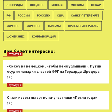
ЛОНГРИДЫ
ЛОНДОНЕ
МОСКВЕ
МОСКВЫ
ОСКАР
РФ
РОССИИ
РОССИЮ
США
САНКТ-ПЕТЕРБУРГЕ
УКРАИНЕ
УКРАИНЫ
ФИЛЬМЫ
ФИЛЬМЫ И СЕРИАЛЫ
ШОУБИЗНЕС
КОЛЛАБОРАЦИЯ
Вам будет интересно:
Культура
«Скажу на немецком, чтобы меня услышали». Путин
осудил нападки властей ФРГ на Герхарда Шредера
0
Культура
Стали известны артисты-участники «Песни года»
0
Культура