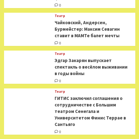
0
Театр
​​Чайковский, Андерсен,
Бурмейстер: Максим Севагин
ставит в МАМТе балет мечты
0
Театр
Эдгар Закарян выпускает
спектакль о весёлом выживании
в годы войны
0
Театр
ГИТИС заключил соглашения о
сотрудничестве с Большим
театром Сенегала и
Университетом Финис Террае в
Сантьяго
0