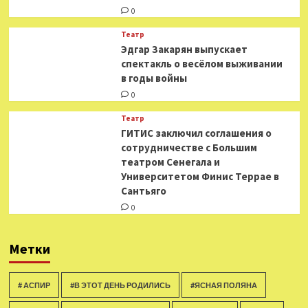
0
Театр
Эдгар Закарян выпускает
спектакль о весёлом выживании
в годы войны
0
Театр
ГИТИС заключил соглашения о
сотрудничестве с Большим
театром Сенегала и
Университетом Финис Террае в
Сантьяго
0
Метки
# АСПИР
#В ЭТОТ ДЕНЬ РОДИЛИСЬ
#ЯСНАЯ ПОЛЯНА