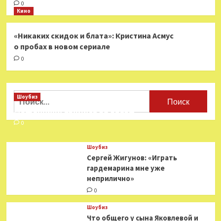
0
Кино
«Никаких скидок и блата»: Кристина Асмус
о пробах в новом сериале
0
Найти:
Шоубиз
Мошенники взялись за звезд
0
Шоубиз
Сергей Жигунов: «Играть
гардемарина мне уже
неприлично»
0
Шоубиз
Что общего у сына Яковлевой и