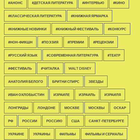
#АНОНС
#ДЕТСКАЯ ЛИТЕРАТУРА
#ИНТЕРВЬЮ
#КИНО
#КЛАССИЧЕСКАЯ ЛИТЕРАТУРА
#КНИЖНАЯ ЯРМАРКА
#КНИЖНЫЕ НОВИНКИ
#КНИЖНЫЙ ФЕСТИВАЛЬ
#КОНКУРС
#НОН-ФИКШН
#ПОЭЗИЯ
#ПРЕМИИ
#РЕЦЕНЗИИ
#РУССКИЙ ЯЗЫК
#СОВРЕМЕННАЯ ЛИТЕРАТУРА
#ТЕАТР
#ФЕСТИВАЛЬ
#ЧИТАЛКА
WALT DISNEY
АНАТОЛИЯ БЕЛОГО
БРИТНИ СПИРС
ЗВЕЗДЫ
ИВАН ОХЛОБЫСТИН
ИЗРАИЛЕ
ИЗРАИЛЬ
ИЗРАИЛЯ
ЛОНГРИДЫ
ЛОНДОНЕ
МОСКВЕ
МОСКВЫ
ОСКАР
РФ
РОССИИ
РОССИЮ
США
САНКТ-ПЕТЕРБУРГЕ
УКРАИНЕ
УКРАИНЫ
ФИЛЬМЫ
ФИЛЬМЫ И СЕРИАЛЫ