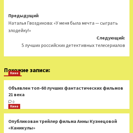
Навигация
Предыдущий
Наталья Гвоздикова: «У меня была мечта — сыграть
записи
злодейку!»
Следующий:
5 лучших российских детективных телесериалов
Похожие записи:
Кино
Объявлен топ-60 лучших фантастических фильмов
21 века
0
Кино
Опубликован трейлер фильма Анны Кузнецовой
«Каникулы»