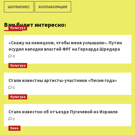
ШОУБИЗНЕС
КОЛЛАБОРАЦИЯ
Вам будет интересно:
Культура
«Скажу на немецком, чтобы меня услышали». Путин
осудил нападки властей ФРГ на Герхарда Шредера
0
Культура
Стали известны артисты-участники «Песни года»
0
Культура
Стало известно об отъезде Пугачевой из Израиля
0
Кино