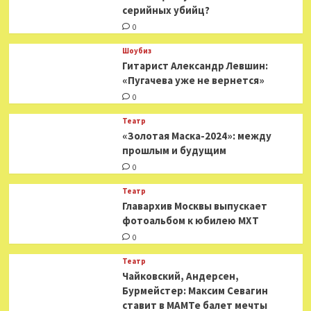
серийных убийц?
0
Шоубиз
Гитарист Александр Левшин:
«Пугачева уже не вернется»
0
Театр
«Золотая Маска-2024»: между
прошлым и будущим
0
Театр
​​Главархив Москвы выпускает
фотоальбом к юбилею МХТ
0
Театр
​​Чайковский, Андерсен,
Бурмейстер: Максим Севагин
ставит в МАМТе балет мечты