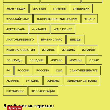
#НОН-ФИКШН
#ПОЭЗИЯ
#ПРЕМИИ
#РЕЦЕНЗИИ
#РУССКИЙ ЯЗЫК
#СОВРЕМЕННАЯ ЛИТЕРАТУРА
#ТЕАТР
#ФЕСТИВАЛЬ
#ЧИТАЛКА
WALT DISNEY
АНАТОЛИЯ БЕЛОГО
БРИТНИ СПИРС
ЗВЕЗДЫ
ИВАН ОХЛОБЫСТИН
ИЗРАИЛЕ
ИЗРАИЛЬ
ИЗРАИЛЯ
ЛОНГРИДЫ
ЛОНДОНЕ
МОСКВЕ
МОСКВЫ
ОСКАР
РФ
РОССИИ
РОССИЮ
США
САНКТ-ПЕТЕРБУРГЕ
УКРАИНЕ
УКРАИНЫ
ФИЛЬМЫ
ФИЛЬМЫ И СЕРИАЛЫ
ШОУБИЗНЕС
КОЛЛАБОРАЦИЯ
Вам будет интересно:
Культура