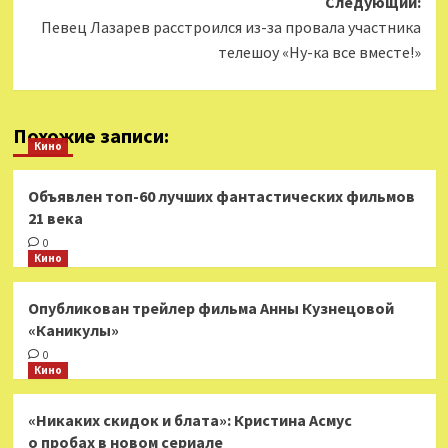
Следующий:
Певец Лазарев расстроился из-за провала участника
телешоу «Ну-ка все вместе!»
Похожие записи:
Кино
Объявлен топ-60 лучших фантастических фильмов
21 века
0
Кино
Опубликован трейлер фильма Анны Кузнецовой
«Каникулы»
0
Кино
«Никаких скидок и блата»: Кристина Асмус
о пробах в новом сериале