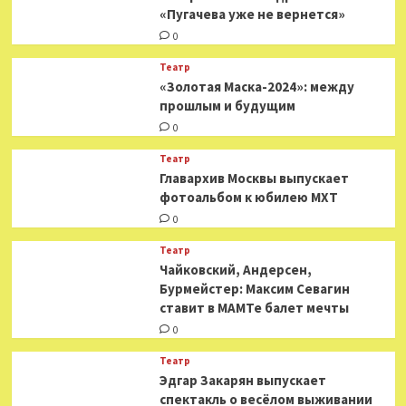
«Пугачева уже не вернется»
0
Театр
«Золотая Маска-2024»: между
прошлым и будущим
0
Театр
​​Главархив Москвы выпускает
фотоальбом к юбилею МХТ
0
Театр
​​Чайковский, Андерсен,
Бурмейстер: Максим Севагин
ставит в МАМТе балет мечты
0
Театр
Эдгар Закарян выпускает
спектакль о весёлом выживании