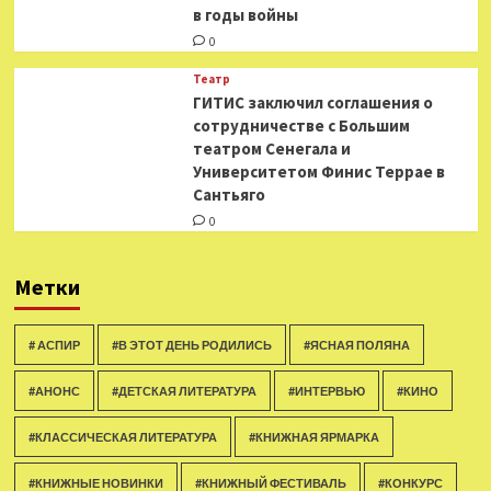
в годы войны
0
Театр
ГИТИС заключил соглашения о
сотрудничестве с Большим
театром Сенегала и
Университетом Финис Террае в
Сантьяго
0
Метки
# АСПИР
#В ЭТОТ ДЕНЬ РОДИЛИСЬ
#ЯСНАЯ ПОЛЯНА
#АНОНС
#ДЕТСКАЯ ЛИТЕРАТУРА
#ИНТЕРВЬЮ
#КИНО
#КЛАССИЧЕСКАЯ ЛИТЕРАТУРА
#КНИЖНАЯ ЯРМАРКА
#КНИЖНЫЕ НОВИНКИ
#КНИЖНЫЙ ФЕСТИВАЛЬ
#КОНКУРС