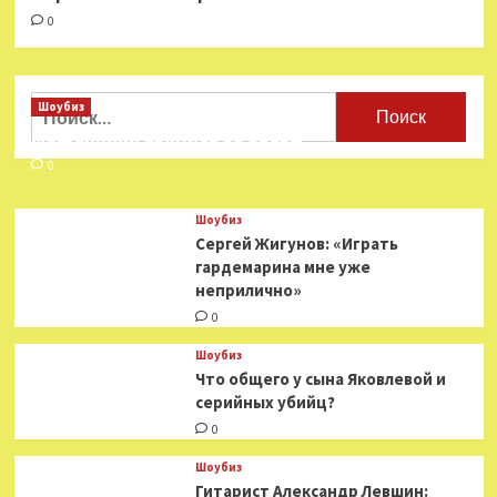
0
Найти:
Шоубиз
Мошенники взялись за звезд
0
Шоубиз
Сергей Жигунов: «Играть
гардемарина мне уже
неприлично»
0
Шоубиз
Что общего у сына Яковлевой и
серийных убийц?
0
Шоубиз
Гитарист Александр Левшин: