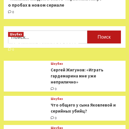
о пробах в новом сериале
0
Найти:
Шоубиз
Мошенники взялись за звезд
0
Шоубиз
Сергей Жигунов: «Играть
гардемарина мне уже
неприлично»
0
Шоубиз
Что общего у сына Яковлевой и
серийных убийц?
0
Шоубиз