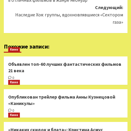
записи
Следующий:
Наследие Хоя: группы, вдохновлявшиеся «Сектором
газа»
Похожие записи:
Кино
Объявлен топ-60 лучших фантастических фильмов
21 века
0
Кино
Опубликован трейлер фильма Анны Кузнецовой
«Каникулы»
0
Кино
«Никаких скидок и блата»: Кристина Асмус