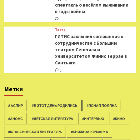
спектакль о весёлом выживании
в годы войны
0
Театр
ГИТИС заключил соглашения о
сотрудничестве с Большим
театром Сенегала и
Университетом Финис Террае в
Сантьяго
0
Метки
# АСПИР
#В ЭТОТ ДЕНЬ РОДИЛИСЬ
#ЯСНАЯ ПОЛЯНА
#АНОНС
#ДЕТСКАЯ ЛИТЕРАТУРА
#ИНТЕРВЬЮ
#КИНО
#КЛАССИЧЕСКАЯ ЛИТЕРАТУРА
#КНИЖНАЯ ЯРМАРКА