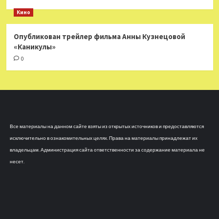
Кино
Опубликован трейлер фильма Анны Кузнецовой
«Каникулы»
0
Все материалы на данном сайте взяты из открытых источников и предоставляются
исключительно в ознакомительных целях. Права на материалы принадлежат их
владельцам. Администрация сайта ответственности за содержание материала не
несет.