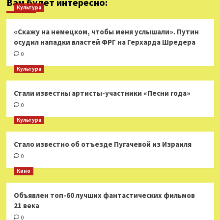
Вам будет интересно:
Культура
«Скажу на немецком, чтобы меня услышали». Путин
осудил нападки властей ФРГ на Герхарда Шредера
0
Культура
Стали известны артисты-участники «Песни года»
0
Культура
Стало известно об отъезде Пугачевой из Израиля
0
Кино
Объявлен топ-60 лучших фантастических фильмов
21 века
0