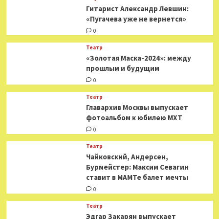
Гитарист Александр Левшин:
«Пугачева уже не вернется»
0
Театр
«Золотая Маска-2024»: между
прошлым и будущим
0
Театр
​​Главархив Москвы выпускает
фотоальбом к юбилею МХТ
0
Театр
​​Чайковский, Андерсен,
Бурмейстер: Максим Севагин
ставит в МАМТе балет мечты
0
Театр
Эдгар Закарян выпускает