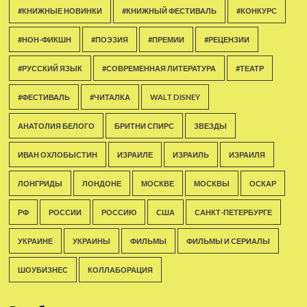
#КНИЖНЫЕ НОВИНКИ
#КНИЖНЫЙ ФЕСТИВАЛЬ
#КОНКУРС
#НОН-ФИКШН
#ПОЭЗИЯ
#ПРЕМИИ
#РЕЦЕНЗИИ
#РУССКИЙ ЯЗЫК
#СОВРЕМЕННАЯ ЛИТЕРАТУРА
#ТЕАТР
#ФЕСТИВАЛЬ
#ЧИТАЛКА
WALT DISNEY
АНАТОЛИЯ БЕЛОГО
БРИТНИ СПИРС
ЗВЕЗДЫ
ИВАН ОХЛОБЫСТИН
ИЗРАИЛЕ
ИЗРАИЛЬ
ИЗРАИЛЯ
ЛОНГРИДЫ
ЛОНДОНЕ
МОСКВЕ
МОСКВЫ
ОСКАР
РФ
РОССИИ
РОССИЮ
США
САНКТ-ПЕТЕРБУРГЕ
УКРАИНЕ
УКРАИНЫ
ФИЛЬМЫ
ФИЛЬМЫ И СЕРИАЛЫ
ШОУБИЗНЕС
КОЛЛАБОРАЦИЯ