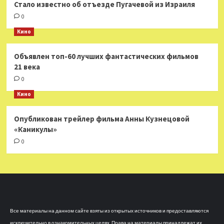
Стало известно об отъезде Пугачевой из Израиля
0
Кино
Объявлен топ-60 лучших фантастических фильмов
21 века
0
Кино
Опубликован трейлер фильма Анны Кузнецовой
«Каникулы»
0
Все материалы на данном сайте взяты из открытых источников и предоставляются
исключительно в ознакомительных целях. Права на материалы принадлежат их