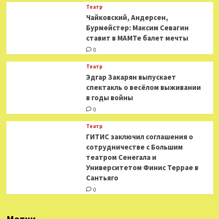
Театр
​​Чайковский, Андерсен,
Бурмейстер: Максим Севагин
ставит в МАМТе балет мечты
0
Театр
Эдгар Закарян выпускает
спектакль о весёлом выживании
в годы войны
0
Театр
ГИТИС заключил соглашения о
сотрудничестве с Большим
театром Сенегала и
Университетом Финис Террае в
Сантьяго
0
Метки