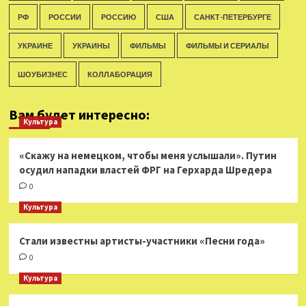
РФ
РОССИИ
РОССИЮ
США
САНКТ-ПЕТЕРБУРГЕ
УКРАИНЕ
УКРАИНЫ
ФИЛЬМЫ
ФИЛЬМЫ И СЕРИАЛЫ
ШОУБИЗНЕС
КОЛЛАБОРАЦИЯ
Вам будет интересно:
Культура
«Скажу на немецком, чтобы меня услышали». Путин
осудил нападки властей ФРГ на Герхарда Шредера
0
Культура
Стали известны артисты-участники «Песни года»
0
Культура