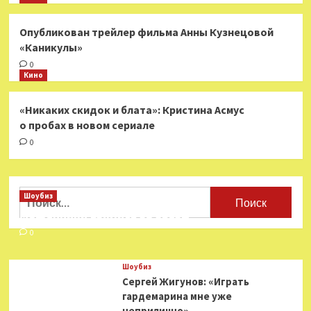
Опубликован трейлер фильма Анны Кузнецовой
«Каникулы»
0
Кино
«Никаких скидок и блата»: Кристина Асмус
о пробах в новом сериале
0
Найти:
Шоубиз
Мошенники взялись за звезд
0
Шоубиз
Сергей Жигунов: «Играть
гардемарина мне уже
неприлично»