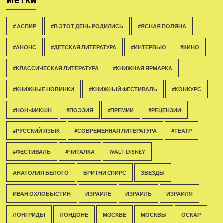
# АСПИР
#В ЭТОТ ДЕНЬ РОДИЛИСЬ
#ЯСНАЯ ПОЛЯНА
#АНОНС
#ДЕТСКАЯ ЛИТЕРАТУРА
#ИНТЕРВЬЮ
#КИНО
#КЛАССИЧЕСКАЯ ЛИТЕРАТУРА
#КНИЖНАЯ ЯРМАРКА
#КНИЖНЫЕ НОВИНКИ
#КНИЖНЫЙ ФЕСТИВАЛЬ
#КОНКУРС
#НОН-ФИКШН
#ПОЭЗИЯ
#ПРЕМИИ
#РЕЦЕНЗИИ
#РУССКИЙ ЯЗЫК
#СОВРЕМЕННАЯ ЛИТЕРАТУРА
#ТЕАТР
#ФЕСТИВАЛЬ
#ЧИТАЛКА
WALT DISNEY
АНАТОЛИЯ БЕЛОГО
БРИТНИ СПИРС
ЗВЕЗДЫ
ИВАН ОХЛОБЫСТИН
ИЗРАИЛЕ
ИЗРАИЛЬ
ИЗРАИЛЯ
ЛОНГРИДЫ
ЛОНДОНЕ
МОСКВЕ
МОСКВЫ
ОСКАР