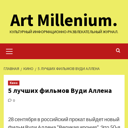
Перейти
Art Millenium.
к
содержимому
КУЛЬТУРНЫЙ ИНФОРМАЦИОННО-РАЗВЛЕКАТЕЛЬНЫЙ ЖУРНАЛ.
Основное
меню
ГЛАВНАЯ
КИНО
5 ЛУЧШИХ ФИЛЬМОВ ВУДИ АЛЛЕНА
Кино
5 лучших фильмов Вуди Аллена
0
28 сентября в российский прокат выйдет новый
фильм Вуди Аллена "Великая ирония". Это 50-я