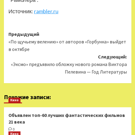
Источник:
rambler.ru
Навигация
Предыдущий
«По щучьему велению» от авторов «Горбунка» выйдет
записи
в октябре
Следующий:
«Эксмо» предъявило обложку нового романа Виктора
Пелевина — Год Литературы
Похожие записи:
Кино
Объявлен топ-60 лучших фантастических фильмов
21 века
0
Кино