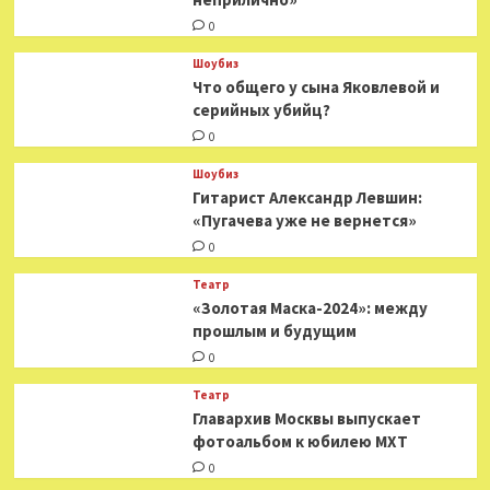
0
Шоубиз
Что общего у сына Яковлевой и
серийных убийц?
0
Шоубиз
Гитарист Александр Левшин:
«Пугачева уже не вернется»
0
Театр
«Золотая Маска-2024»: между
прошлым и будущим
0
Театр
​​Главархив Москвы выпускает
фотоальбом к юбилею МХТ
0