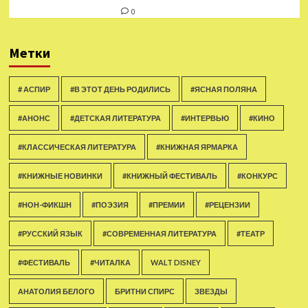
0
Метки
# АСПИР
#В ЭТОТ ДЕНЬ РОДИЛИСЬ
#ЯСНАЯ ПОЛЯНА
#АНОНС
#ДЕТСКАЯ ЛИТЕРАТУРА
#ИНТЕРВЬЮ
#КИНО
#КЛАССИЧЕСКАЯ ЛИТЕРАТУРА
#КНИЖНАЯ ЯРМАРКА
#КНИЖНЫЕ НОВИНКИ
#КНИЖНЫЙ ФЕСТИВАЛЬ
#КОНКУРС
#НОН-ФИКШН
#ПОЭЗИЯ
#ПРЕМИИ
#РЕЦЕНЗИИ
#РУССКИЙ ЯЗЫК
#СОВРЕМЕННАЯ ЛИТЕРАТУРА
#ТЕАТР
#ФЕСТИВАЛЬ
#ЧИТАЛКА
WALT DISNEY
АНАТОЛИЯ БЕЛОГО
БРИТНИ СПИРС
ЗВЕЗДЫ