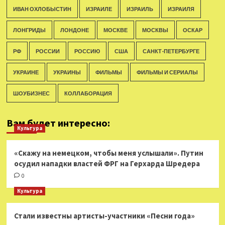
ИВАН ОХЛОБЫСТИН
ИЗРАИЛЕ
ИЗРАИЛЬ
ИЗРАИЛЯ
ЛОНГРИДЫ
ЛОНДОНЕ
МОСКВЕ
МОСКВЫ
ОСКАР
РФ
РОССИИ
РОССИЮ
США
САНКТ-ПЕТЕРБУРГЕ
УКРАИНЕ
УКРАИНЫ
ФИЛЬМЫ
ФИЛЬМЫ И СЕРИАЛЫ
ШОУБИЗНЕС
КОЛЛАБОРАЦИЯ
Вам будет интересно:
Культура
«Скажу на немецком, чтобы меня услышали». Путин
осудил нападки властей ФРГ на Герхарда Шредера
0
Культура
Стали известны артисты-участники «Песни года»