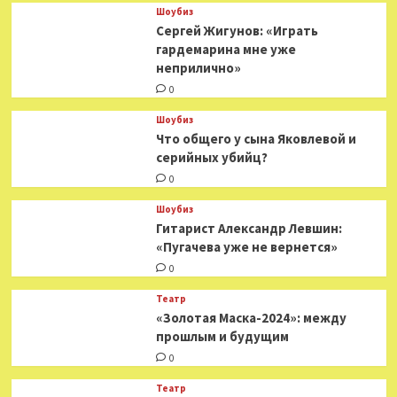
Шоубиз
Сергей Жигунов: «Играть
гардемарина мне уже
неприлично»
0
Шоубиз
Что общего у сына Яковлевой и
серийных убийц?
0
Шоубиз
Гитарист Александр Левшин:
«Пугачева уже не вернется»
0
Театр
«Золотая Маска-2024»: между
прошлым и будущим
0
Театр