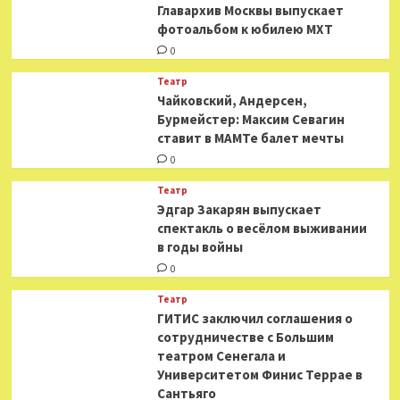
​​Главархив Москвы выпускает
фотоальбом к юбилею МХТ
0
Театр
​​Чайковский, Андерсен,
Бурмейстер: Максим Севагин
ставит в МАМТе балет мечты
0
Театр
Эдгар Закарян выпускает
спектакль о весёлом выживании
в годы войны
0
Театр
ГИТИС заключил соглашения о
сотрудничестве с Большим
театром Сенегала и
Университетом Финис Террае в
Сантьяго