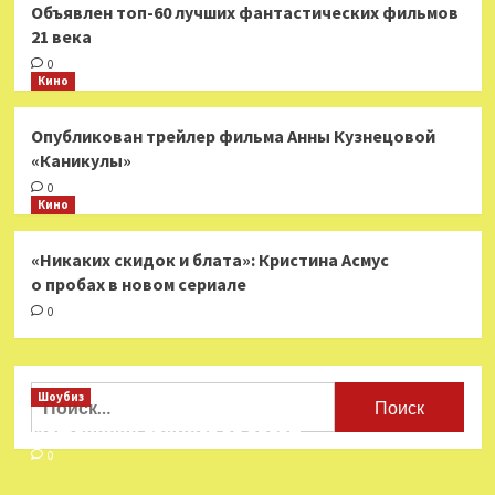
Объявлен топ-60 лучших фантастических фильмов
21 века
0
Кино
Опубликован трейлер фильма Анны Кузнецовой
«Каникулы»
0
Кино
«Никаких скидок и блата»: Кристина Асмус
о пробах в новом сериале
0
Найти:
Шоубиз
Мошенники взялись за звезд
0