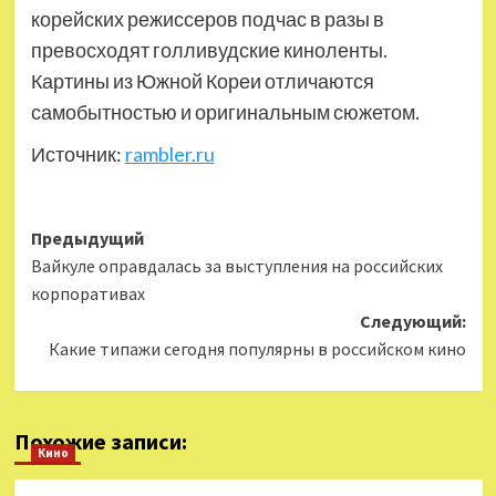
корейских режиссеров подчас в разы в
превосходят голливудские киноленты.
Картины из Южной Кореи отличаются
самобытностью и оригинальным сюжетом.
Источник:
rambler.ru
Навигация
Предыдущий
Вайкуле оправдалась за выступления на российских
записи
корпоративах
Следующий:
Какие типажи сегодня популярны в российском кино
Похожие записи:
Кино