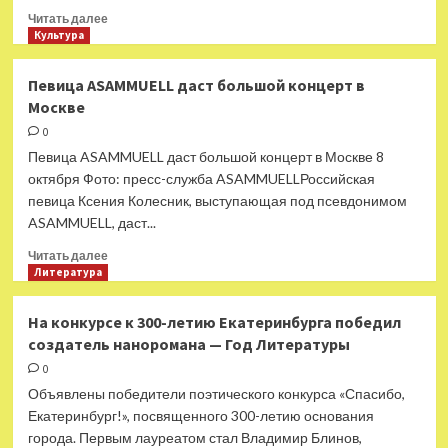
Прочитать
Читать далее
больше
Культура
о
Критик
Певица ASAMMUELL даст большой концерт в
Соседов
Москве
назвал
гнилой
0
средой
Певица ASAMMUELL даст большой концерт в Москве 8
круг
октября Фото: пресс-служба ASAMMUELLРоссийская
общения
певица Ксения Колесник, выступающая под псевдонимом
артисток
ASAMMUELL, даст...
в
эмиграции
Прочитать
Читать далее
больше
Литература
о
Певица
На конкурсе к 300-летию Екатеринбурга победил
ASAMMUELL
создатель наноромана — Год Литературы
даст
большой
0
концерт
Объявлены победители поэтического конкурса «Спасибо,
в
Екатеринбург!», посвященного 300-летию основания
Москве
города. Первым лауреатом стал Владимир Блинов,