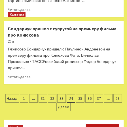
картины «Миссия: невыполнима» может...
Прочитать
Читать далее
больше
Культура
о
Стало
Бондарчук пришел с супругой на премьеру фильма
известно
про Конюхова
о
возможном
0
переносе
Режиссер Бондарчук пришел с Паулиной Андреевой на
релиза
премьеру фильма про Конюхова Фото: Вячеслав
новой
Прокофьев / ТАССРоссийский режиссер Федор Бондарчук
части
пришел...
«Миссия:
невыполнима»
Прочитать
Читать далее
больше
о
Бондарчук
Пагинация
пришел
Назад
1
…
31
32
33
34
35
36
37
…
58
с
записей
Далее
супругой
на
премьеру
фильма