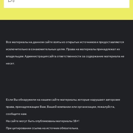
0
Все материалы на данном сайте взяты из открытых источников и предоставляются
исключительно в ознакомительных целях. Права на материалы принадлежат их
владельцам. Администрация сайта ответственности за содержание материала не
несет.
Если Вы обнаружили на нашем сайте материалы, которые нарушают авторские
права, принадлежащие Вам, Вашей компании или организации, пожалуйста,
сообщите нам.
На сайте могут быть опубликованы материалы 18+!
При цитировании ссылка на источник обязательна.