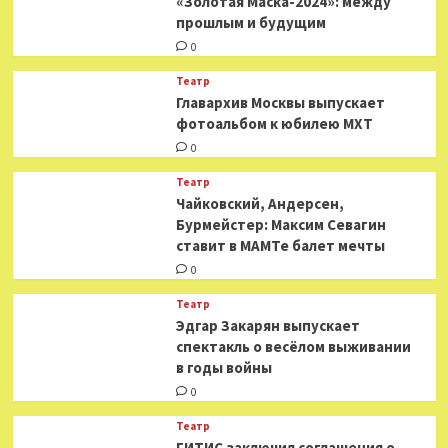
«Золотая Маска-2024»: между
прошлым и будущим
0
Театр
​​Главархив Москвы выпускает
фотоальбом к юбилею МХТ
0
Театр
​​Чайковский, Андерсен,
Бурмейстер: Максим Севагин
ставит в МАМТе балет мечты
0
Театр
Эдгар Закарян выпускает
спектакль о весёлом выживании
в годы войны
0
Театр
ГИТИС заключил соглашения о