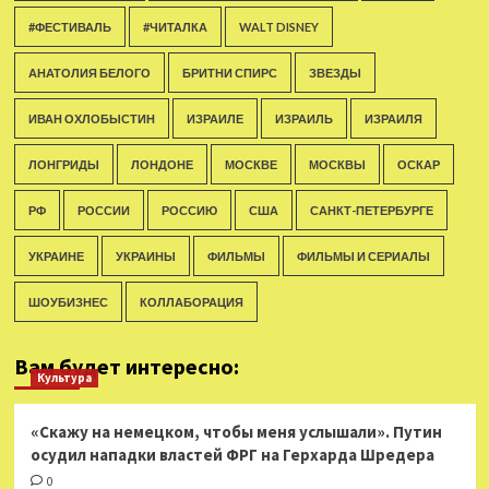
#ФЕСТИВАЛЬ
#ЧИТАЛКА
WALT DISNEY
АНАТОЛИЯ БЕЛОГО
БРИТНИ СПИРС
ЗВЕЗДЫ
ИВАН ОХЛОБЫСТИН
ИЗРАИЛЕ
ИЗРАИЛЬ
ИЗРАИЛЯ
ЛОНГРИДЫ
ЛОНДОНЕ
МОСКВЕ
МОСКВЫ
ОСКАР
РФ
РОССИИ
РОССИЮ
США
САНКТ-ПЕТЕРБУРГЕ
УКРАИНЕ
УКРАИНЫ
ФИЛЬМЫ
ФИЛЬМЫ И СЕРИАЛЫ
ШОУБИЗНЕС
КОЛЛАБОРАЦИЯ
Вам будет интересно:
Культура
«Скажу на немецком, чтобы меня услышали». Путин
осудил нападки властей ФРГ на Герхарда Шредера
0