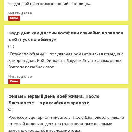
создавший цикл стихотворений о столице...
Прочитать
Читать далее
больше
Кино
о
На
Кадр дня: как Дастин Хоффман случайно ворвался
конкурсе
в «Отпуск по обмену»
к
300-
0
летию
"Отпуск по обмену" – популярная романтическая комедия с
Екатеринбурга
Кэмерон Диас, Кейт Уинслет и Джудом Лоу в главных ролях.
победил
Зрители полюбили этот...
создатель
наноромана
Прочитать
Читать далее
—
больше
Кино
Год
о
Литературы
Кадр
Фильм «Первый день моей жизни» Паоло
дня:
Дженовезе — в российском прокате
как
Дастин
0
Хоффман
Режиссёр, сценарист и писатель Паоло Дженовезе, снявший
случайно
в первой половине десятых годов несколько не самых
ворвался
заметных комедий, в последние годы...
в «Отпуск