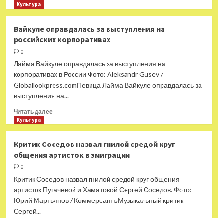
больше
Культура
о
4 корейских
Вайкуле оправдалась за выступления на
хоррора,
российских корпоративах
которые
испугают
0
по-
Лайма Вайкуле оправдалась за выступления на
настоящему
корпоративах в России Фото: Aleksandr Gusev /
Globallookpress.comПевица Лайма Вайкуле оправдалась за
выступления на...
Прочитать
Читать далее
больше
Культура
о
Вайкуле
Критик Соседов назвал гнилой средой круг
оправдалась
общения артисток в эмиграции
за
выступления
0
на
Критик Соседов назвал гнилой средой круг общения
российских
артисток Пугачевой и Хаматовой Сергей Соседов. Фото:
корпоративах
Юрий Мартьянов / КоммерсантъМузыкальный критик
Сергей...