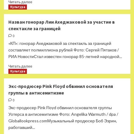
Прочитать
Читать далее
больше
Культура
о
Стало
Назван гонорар Лии Ахеджаковой за участие в
известно
спектакле за границей
о
жизни
0
Жерара
«КП»: гонорар Ахеджаковой за спектакль за границей
Депардье
составляет полмиллиона рублей Фото: Сергей Пятаков /
после
РИА НовостиСтал известен гонорар 85-летней народной...
отъезда
из
Прочитать
Читать далее
России
больше
Культура
о
Назван
Экс-продюсер Pink Floyd обвинил основателя
гонорар
группы в антисемитизме
Лии
Ахеджаковой
0
за
Экс-продюсер Pink Floyd обвинил основателя группы
участие
Уотерса в антисемитизме Фото: Angelika Warmuth / dpa /
в
Globallookpress.comМузыкальный продюсер Боб Эзрин,
спектакле
работавший...
за
границей