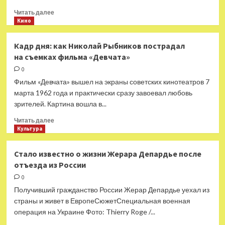
Прочитать
Читать далее
больше
Кино
о
Никита
Кадр дня: как Николай Рыбников пострадал
Михалков
на съемках фильма «Девчата»
вспомнил,
как
0
помог
Фильм «Девчата» вышел на экраны советских кинотеатров 7
создать
марта 1962 года и практически сразу завоевал любовь
образ
зрителей. Картина вошла в...
Юрию
Богатыреву
Прочитать
Читать далее
больше
Культура
о
Кадр
Стало известно о жизни Жерара Депардье после
дня:
отъезда из России
как
Николай
0
Рыбников
Получивший гражданство России Жерар Депардье уехал из
пострадал
страны и живет в ЕвропеСюжетСпециальная военная
на съемках
операция на Украине Фото: Thierry Roge /...
фильма
«Девчата»