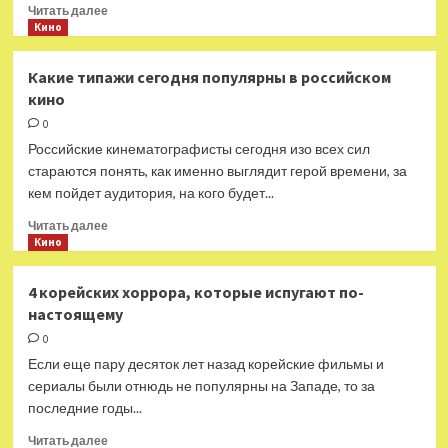
Прочитать
Читать далее
больше
Кино
о
Экс-
Какие типажи сегодня популярны в российском
продюсер
кино
Pink
Floyd
0
обвинил
Российские кинематографисты сегодня изо всех сил
основателя
стараются понять, как именно выглядит герой времени, за
группы
кем пойдет аудитория, на кого будет...
в
антисемитизме
Прочитать
Читать далее
больше
Кино
о
Какие
4 корейских хоррора, которые испугают по-
типажи
настоящему
сегодня
популярны
0
в российском
Если еще пару десяток лет назад корейские фильмы и
кино
сериалы были отнюдь не популярны на Западе, то за
последние годы...
Прочитать
Читать далее