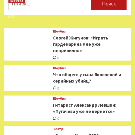
Найти:
Шоубиз
про
Мошенники взялись за звезд
Конюхова
0
Шоубиз
Сергей Жигунов: «Играть
гардемарина мне уже
неприлично»
0
Шоубиз
Что общего у сына Яковлевой и
серийных убийц?
0
Шоубиз
Гитарист Александр Левшин:
«Пугачева уже не вернется»
0
Театр