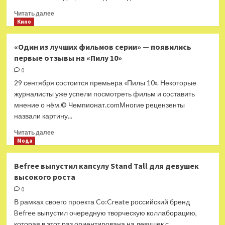
по обмену»
Прочитать
Читать далее
больше
Кино
о
Фильм
«Один из лучших фильмов серии» — появились
«Первый
первые отзывы на «Пилу 10»
день
моей
0
жизни»
29 сентября состоится премьера «Пилы 10». Некоторые
Паоло
журналисты уже успели посмотреть фильм и составить
Дженовезе
мнение о нём.© Чемпионат.comМногие рецензенты
— в российском
назвали картину...
прокате
Прочитать
Читать далее
больше
Мода
о
«Один
Befree выпустил капсулу Stand Tall для девушек
из лучших
высокого роста
фильмов
серии»
0
— появились
В рамках своего проекта Co:Create российский бренд
первые
Befree выпустил очередную творческую коллаборацию,
отзывы
которая в этот раз ориентирована на девушек с...