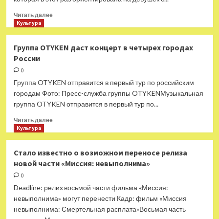
на «Пилу
10»
Прочитать
Читать далее
больше
Культура
о
Befree
Группа OTYKEN даст концерт в четырех городах
выпустил
России
капсулу
Stand
0
Tall
Группа OTYKEN отправится в первый тур по российским
для
городам Фото: Пресс-служба группы OTYKENМузыкальная
девушек
группа OTYKEN отправится в первый тур по...
высокого
роста
Прочитать
Читать далее
больше
Культура
о
Группа
Стало известно о возможном переносе релиза
OTYKEN
новой части «Миссия: невыполнима»
даст
концерт
0
в
Deadline: релиз восьмой части фильма «Миссия:
четырех
невыполнима» могут перенести Кадр: фильм «Миссия
городах
невыполнима: Смертельная расплата»Восьмая часть
России