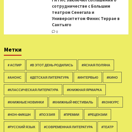
сотрудничестве с Большим
театром Сенегала и
Университетом Финис Террае в
Сантьяго
0
Метки
# АСПИР
#В ЭТОТ ДЕНЬ РОДИЛИСЬ
#ЯСНАЯ ПОЛЯНА
#АНОНС
#ДЕТСКАЯ ЛИТЕРАТУРА
#ИНТЕРВЬЮ
#КИНО
#КЛАССИЧЕСКАЯ ЛИТЕРАТУРА
#КНИЖНАЯ ЯРМАРКА
#КНИЖНЫЕ НОВИНКИ
#КНИЖНЫЙ ФЕСТИВАЛЬ
#КОНКУРС
#НОН-ФИКШН
#ПОЭЗИЯ
#ПРЕМИИ
#РЕЦЕНЗИИ
#РУССКИЙ ЯЗЫК
#СОВРЕМЕННАЯ ЛИТЕРАТУРА
#ТЕАТР