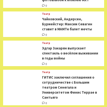
0
Театр
​​Чайковский, Андерсен,
Бурмейстер: Максим Севагин
ставит в МАМТе балет мечты
0
Театр
Эдгар Закарян выпускает
спектакль о весёлом выживании
в годы войны
0
Театр
ГИТИС заключил соглашения о
сотрудничестве с Большим
театром Сенегала и
Университетом Финис Террае в
Сантьяго
0