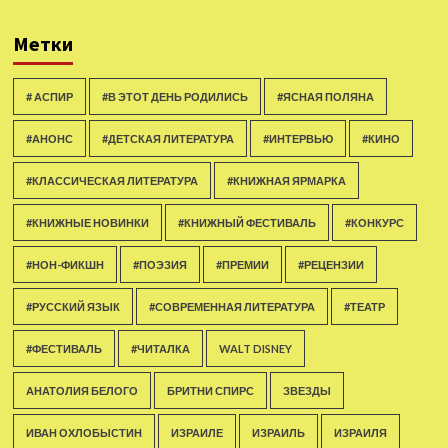
Метки
# АСПИР
#В ЭТОТ ДЕНЬ РОДИЛИСЬ
#ЯСНАЯ ПОЛЯНА
#АНОНС
#ДЕТСКАЯ ЛИТЕРАТУРА
#ИНТЕРВЬЮ
#КИНО
#КЛАССИЧЕСКАЯ ЛИТЕРАТУРА
#КНИЖНАЯ ЯРМАРКА
#КНИЖНЫЕ НОВИНКИ
#КНИЖНЫЙ ФЕСТИВАЛЬ
#КОНКУРС
#НОН-ФИКШН
#ПОЭЗИЯ
#ПРЕМИИ
#РЕЦЕНЗИИ
#РУССКИЙ ЯЗЫК
#СОВРЕМЕННАЯ ЛИТЕРАТУРА
#ТЕАТР
#ФЕСТИВАЛЬ
#ЧИТАЛКА
WALT DISNEY
АНАТОЛИЯ БЕЛОГО
БРИТНИ СПИРС
ЗВЕЗДЫ
ИВАН ОХЛОБЫСТИН
ИЗРАИЛЕ
ИЗРАИЛЬ
ИЗРАИЛЯ