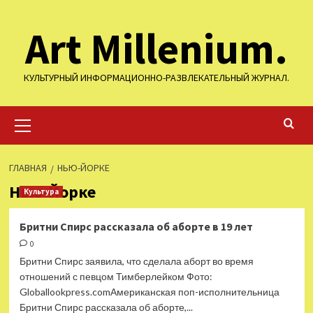
Перейти
Art Millenium.
к
содержимому
КУЛЬТУРНЫЙ ИНФОРМАЦИОННО-РАЗВЛЕКАТЕЛЬНЫЙ ЖУРНАЛ.
Основное
меню
ГЛАВНАЯ
НЬЮ-ЙОРКЕ
Нью-Йорке
Культура
Бритни Спирс рассказала об аборте в 19 лет
0
Бритни Спирс заявила, что сделала аборт во время
отношений с певцом Тимберлейком Фото:
Globallookpress.comАмериканская поп-исполнительница
Бритни Спирс рассказала об аборте,...