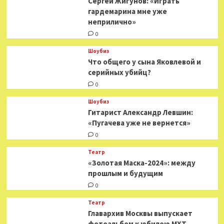
Сергей Жигунов: «Играть
за
гардемарина мне уже
угроз
неприлично»
рэперу
Offset
0
Шоубиз
Что общего у сына Яковлевой и
серийных убийц?
0
Шоубиз
Гитарист Александр Левшин:
«Пугачева уже не вернется»
0
Театр
«Золотая Маска-2024»: между
прошлым и будущим
0
Театр
​​Главархив Москвы выпускает
фотоальбом к юбилею МХТ