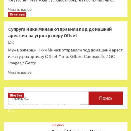
городе»
Дэвид
Прочитать
Читать далее
Маккаллум
больше
Культура
о
Участник
Супруга Ники Минаж отправили под домашний
BTS
арест из-за угроз рэперу Offset
анонсировал
совместный
0
трек
Мужа рэперши Ники Минаж отправили под домашний арест
с
из-за угроз артисту Offset Фото: Gilbert Carrasquillo / GC
известным
Images / Getty...
американским
рэпером
Прочитать
Читать далее
больше
о
Супруга
Ники
Найти:
Шоубиз
Минаж
Мошенники взялись за звезд
отправили
под
0
домашний
арест
Шоубиз
из-