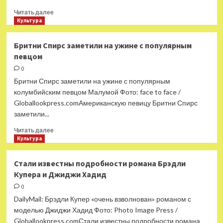
Прочитать
Читать далее
больше
Культура
о
Бритни
Бритни Спирс заметили на ужине с популярным
Спирс
певцом
рассказала
об
0
аборте
Бритни Спирс заметили на ужине с популярным
в
колумбийским певцом Малумой Фото: face to face /
19
Globallookpress.comАмериканскую певицу Бритни Спирс
лет
заметили...
Прочитать
Читать далее
больше
Культура
о
Бритни
Стали известны подробности романа Брэдли
Спирс
Купера и Джиджи Хадид
заметили
на
0
ужине
DailyMail: Брэдли Купер «очень взволнован» романом с
с
моделью Джиджи Хадид Фото: Photo Image Press /
популярным
Globallookpress.comСтали известны подробности романа