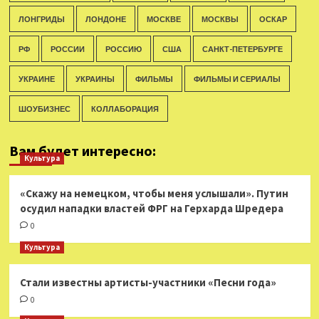
ЛОНГРИДЫ
ЛОНДОНЕ
МОСКВЕ
МОСКВЫ
ОСКАР
РФ
РОССИИ
РОССИЮ
США
САНКТ-ПЕТЕРБУРГЕ
УКРАИНЕ
УКРАИНЫ
ФИЛЬМЫ
ФИЛЬМЫ И СЕРИАЛЫ
ШОУБИЗНЕС
КОЛЛАБОРАЦИЯ
Вам будет интересно:
Культура
«Скажу на немецком, чтобы меня услышали». Путин
осудил нападки властей ФРГ на Герхарда Шредера
0
Культура
Стали известны артисты-участники «Песни года»
0