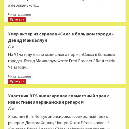
певцом
американского...
Прочитать
Читать далее
больше
Культура
о
Стали
Умер актер из сериала «Секс в большом городе»
известны
Дэвид Маккаллум
подробности
романа
0
Брэдли
На 91-м году жизни скончался актер из «Секса в большом
Купера
городе» Дэвид Маккаллум Фото: Fred Prouser / ReutersНа
и
91-м году...
Джиджи
Хадид
Прочитать
Читать далее
больше
Культура
о
Умер
Участник BTS анонсировал совместный трек с
актер
известным американским рэпером
из
сериала
0
«Секс
Участник BTS Чонгук анонсировал совместный трек с
в
рэпером Джеком Харлоу Чонгук. Фото: Efren Landaos /
большом
Keystone Press Agency / Globallookpress.comУчастник...