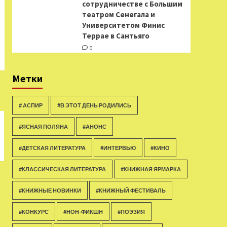
сотрудничестве с Большим
театром Сенегала и
Университетом Финис
Террае в Сантьяго
0
Метки
# АСПИР
#В ЭТОТ ДЕНЬ РОДИЛИСЬ
#ЯСНАЯ ПОЛЯНА
#АНОНС
#ДЕТСКАЯ ЛИТЕРАТУРА
#ИНТЕРВЬЮ
#КИНО
#КЛАССИЧЕСКАЯ ЛИТЕРАТУРА
#КНИЖНАЯ ЯРМАРКА
#КНИЖНЫЕ НОВИНКИ
#КНИЖНЫЙ ФЕСТИВАЛЬ
#КОНКУРС
#НОН-ФИКШН
#ПОЭЗИЯ