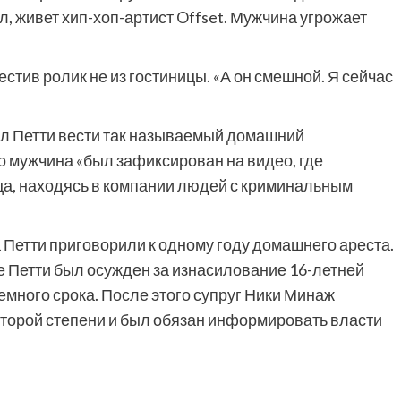
ал, живет хип-хоп-артист Offset. Мужчина угрожает
местив ролик не из гостиницы. «А он смешной. Я сейчас
ал Петти вести так называемый домашний
о мужчина «был зафиксирован на видео, где
ца, находясь в компании людей с криминальным
 Петти приговорили к одному году домашнего ареста.
ке Петти был осужден за изнасилование 16-летней
емного срока. После этого супруг Ники Минаж
второй степени и был обязан информировать власти