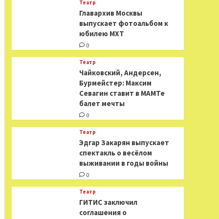
Театр
​​Главархив Москвы
выпускает фотоальбом к
юбилею МХТ
0
Театр
​​Чайковский, Андерсен,
Бурмейстер: Максим
Севагин ставит в МАМТе
балет мечты
0
Театр
Эдгар Закарян выпускает
спектакль о весёлом
выживании в годы войны
0
Театр
ГИТИС заключил
соглашения о