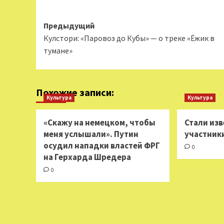
Навигация
Предыдущий
Кулстори: «Паровоз до Кубы» — о треке «Ёжик в
записи
тумане»
Похожие записи:
Культура
Культура
«Скажу на немецком, чтобы
Стали из
меня услышали». Путин
участник
осудил нападки властей ФРГ
0
на Герхарда Шредера
0