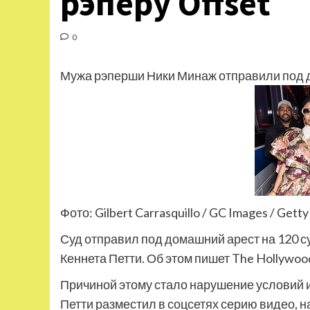
рэперу Offset
0
Мужа рэперши Ники Минаж отправили под до
Фото: Gilbert Carrasquillo / GC Images / Gett
Суд отправил под домашний арест на 120 с
Кеннета Петти. Об этом пишет The Hollywoo
Причиной этому стало нарушение условий и
Петти разместил в соцсетях серию видео, н