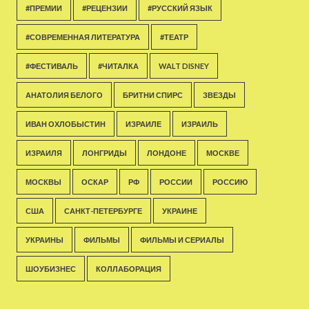
#ПРЕМИИ
#РЕЦЕНЗИИ
#РУССКИЙ ЯЗЫК
#СОВРЕМЕННАЯ ЛИТЕРАТУРА
#ТЕАТР
#ФЕСТИВАЛЬ
#ЧИТАЛКА
WALT DISNEY
АНАТОЛИЯ БЕЛОГО
БРИТНИ СПИРС
ЗВЕЗДЫ
ИВАН ОХЛОБЫСТИН
ИЗРАИЛЕ
ИЗРАИЛЬ
ИЗРАИЛЯ
ЛОНГРИДЫ
ЛОНДОНЕ
МОСКВЕ
МОСКВЫ
ОСКАР
РФ
РОССИИ
РОССИЮ
США
САНКТ-ПЕТЕРБУРГЕ
УКРАИНЕ
УКРАИНЫ
ФИЛЬМЫ
ФИЛЬМЫ И СЕРИАЛЫ
ШОУБИЗНЕС
КОЛЛАБОРАЦИЯ