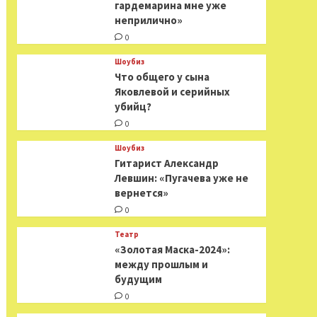
гардемарина мне уже
неприлично»
0
Шоубиз
Что общего у сына
Яковлевой и серийных
убийц?
0
Шоубиз
Гитарист Александр
Левшин: «Пугачева уже не
вернется»
0
Театр
«Золотая Маска-2024»:
между прошлым и
будущим
0