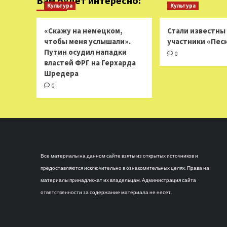
Вам будет интересно:
Культура
Культура
«Скажу на немецком,
Стали известны
чтобы меня услышали».
участники «Пес
Путин осудил нападки
0
властей ФРГ на Герхарда
Шредера
0
Все материалы на данном сайте взяты из открытых источников и
предоставляются исключительно в ознакомительных целях. Права на
материалы принадлежат их владельцам. Администрация сайта
ответственности за содержание материала не несет.