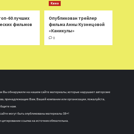
Кино
топ-60 лучших
Опубликован трейлер
еских фильмов
фильма Анны Кузнецовой
«Каникулы»
0
и Вы обнаружили на нашем сайте материалы, которые нарушают авторские
ва, принадлежащие Вам, Вашей компании или организации, пожалуйста,
бщите нам.
сайте могут быть опубликованы материалы 18+!
 цитировании ссылка на источник обязательна.