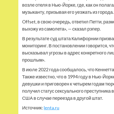
возле отеля в Нью-Йорке, где, как он полаг
музыканту, призывая его уезжать из города.
Offset, в свою очередь, ответил Петти, раз
выхожу из самолета», — сказал рэпер.
В результате суд штата Калифорнии призв
мониторинг. В постановлении говорится, чт
высказывал угрозы в адрес конкретного ли
прошлым».
В июле 2022 года сообщалось, что Кеннетта
Также известно, что в 1994 году в Нью-Йор
девушки и приговорен к четырем годам тюр
получил статус сексуального преступника 
США в случае переезда в другой штат.
Источник:
lenta.ru