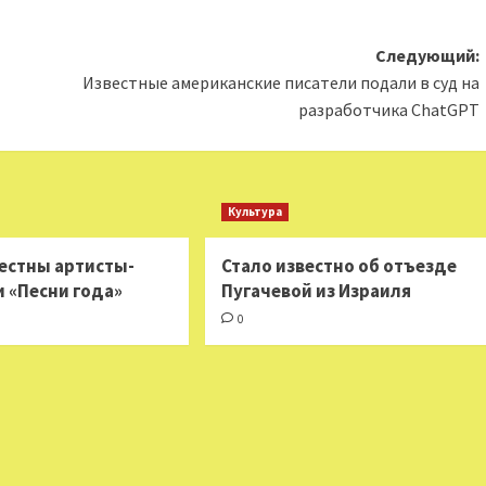
Следующий:
Известные американские писатели подали в суд на
разработчика ChatGPT
Культура
вестны артисты-
Стало известно об отъезде
и «Песни года»
Пугачевой из Израиля
0