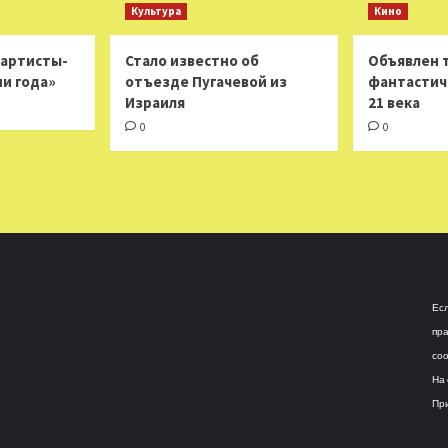
Культура
Кино
 артисты-
Стало известно об
Объявлен 
ни года»
отъезде Пугачевой из
фантастич
Израиля
21 века
0
0
Есл
пра
соо
На 
При