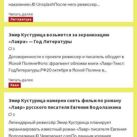
наказание».© UnsplashПосле него режиссер...
Прочитать
Читать далее
больше
Литература
о
Кустурица
Эмир Кустурица возьмется за экранизацию
рассказал
«Лавра» — Год Литературы
о своем
первом
0
фильме
Договоренности о проекте режиссер и писатель обсудят в
на русском
Ясной ПолянеФото: фрагмент обложки книги «Лавр»Текст:
языке
ГодЛитературы.РФ20 октября в Ясной Поляне в...
Прочитать
Читать далее
больше
Кино
о
Эмир
Эмир Кустурица намерен снять фильм по роману
Кустурица
«Лавр» русского писателя Евгения Водолазкина
возьмется
за
0
экранизацию
Легендарный режиссёр Эмир Кустурица планирует
«Лавра»
экранизировать известный роман «Лавр» писателя Евгения
—
Водолазкина.© Чемпионат.comПо данным издания