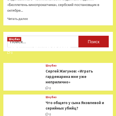
Год
«Бюллетень кинопрокатчика», сербский постановщик в
Литературы
октябре...
Прочитать
Читать далее
больше
о
Эмир
Кустурица
Найти:
Шоубиз
намерен
Мошенники взялись за звезд
снять
фильм
0
по роману
«Лавр»
Шоубиз
русского
Сергей Жигунов: «Играть
писателя
гардемарина мне уже
Евгения
неприлично»
Водолазкина
0
Шоубиз
Что общего у сына Яковлевой и
серийных убийц?
0