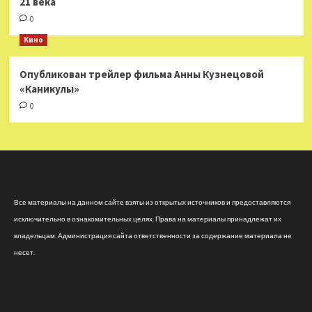
21 века
0
Кино
Опубликован трейлер фильма Анны Кузнецовой
«Каникулы»
0
Все материалы на данном сайте взяты из открытых источников и предоставляются
исключительно в ознакомительных целях. Права на материалы принадлежат их
владельцам. Администрация сайта ответственности за содержание материала не
несет.