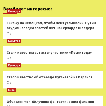
Вам будет интересно:
Культура
«Скажу на немецком, чтобы меня услышали». Путин
осудил нападки властей ФРГ на Герхарда Шредера
0
Культура
Стали известны артисты-участники «Песни года»
0
Культура
Стало известно об отъезде Пугачевой из Израиля
0
Кино
Объявлен топ-60 лучших фантастических фильмов