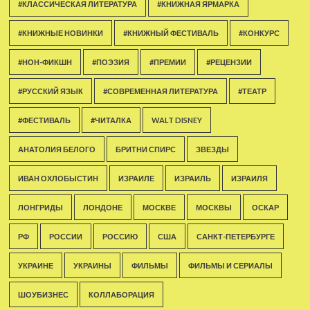
#КЛАССИЧЕСКАЯ ЛИТЕРАТУРА
#КНИЖНАЯ ЯРМАРКА
#КНИЖНЫЕ НОВИНКИ
#КНИЖНЫЙ ФЕСТИВАЛЬ
#КОНКУРС
#НОН-ФИКШН
#ПОЭЗИЯ
#ПРЕМИИ
#РЕЦЕНЗИИ
#РУССКИЙ ЯЗЫК
#СОВРЕМЕННАЯ ЛИТЕРАТУРА
#ТЕАТР
#ФЕСТИВАЛЬ
#ЧИТАЛКА
WALT DISNEY
АНАТОЛИЯ БЕЛОГО
БРИТНИ СПИРС
ЗВЕЗДЫ
ИВАН ОХЛОБЫСТИН
ИЗРАИЛЕ
ИЗРАИЛЬ
ИЗРАИЛЯ
ЛОНГРИДЫ
ЛОНДОНЕ
МОСКВЕ
МОСКВЫ
ОСКАР
РФ
РОССИИ
РОССИЮ
США
САНКТ-ПЕТЕРБУРГЕ
УКРАИНЕ
УКРАИНЫ
ФИЛЬМЫ
ФИЛЬМЫ И СЕРИАЛЫ
ШОУБИЗНЕС
КОЛЛАБОРАЦИЯ