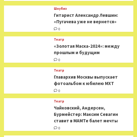
Шоубиз
Гитарист Александр Левшин:
«Пугачева уже не вернется»
0
Театр
«Золотая Маска-2024»: между
прошлым и будущим
0
Театр
​​Главархив Москвы выпускает
фотоальбом к юбилею МХТ
0
Театр
​​Чайковский, Андерсен,
Бурмейстер: Максим Севагин
ставит в МАМТе балет мечты
0