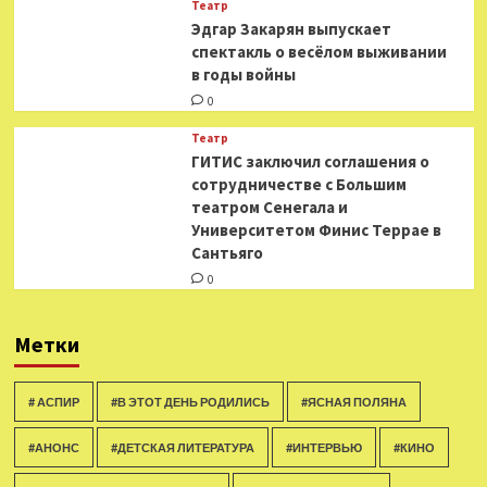
Театр
Эдгар Закарян выпускает
спектакль о весёлом выживании
в годы войны
0
Театр
ГИТИС заключил соглашения о
сотрудничестве с Большим
театром Сенегала и
Университетом Финис Террае в
Сантьяго
0
Метки
# АСПИР
#В ЭТОТ ДЕНЬ РОДИЛИСЬ
#ЯСНАЯ ПОЛЯНА
#АНОНС
#ДЕТСКАЯ ЛИТЕРАТУРА
#ИНТЕРВЬЮ
#КИНО