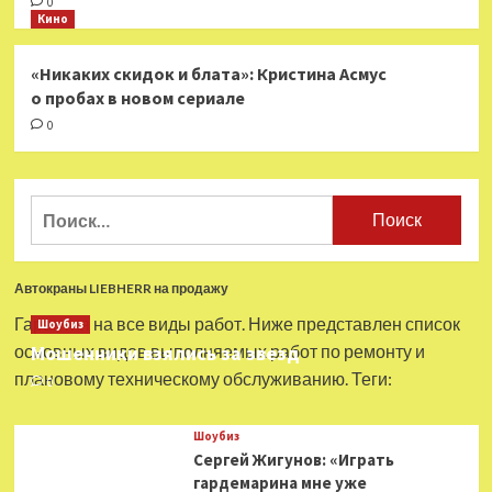
0
Кино
«Никаких скидок и блата»: Кристина Асмус
о пробах в новом сериале
0
Найти:
Автокраны LIEBHERR на продажу
Гарантия на все виды работ. Ниже представлен список
Шоубиз
основных видов выполняемых работ по ремонту и
Мошенники взялись за звезд
плановому техническому обслуживанию. Теги:
0
Шоубиз
Сергей Жигунов: «Играть
гардемарина мне уже