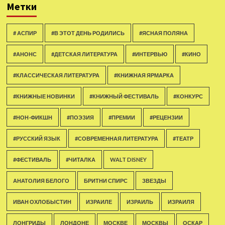
Метки
# АСПИР
#В ЭТОТ ДЕНЬ РОДИЛИСЬ
#ЯСНАЯ ПОЛЯНА
#АНОНС
#ДЕТСКАЯ ЛИТЕРАТУРА
#ИНТЕРВЬЮ
#КИНО
#КЛАССИЧЕСКАЯ ЛИТЕРАТУРА
#КНИЖНАЯ ЯРМАРКА
#КНИЖНЫЕ НОВИНКИ
#КНИЖНЫЙ ФЕСТИВАЛЬ
#КОНКУРС
#НОН-ФИКШН
#ПОЭЗИЯ
#ПРЕМИИ
#РЕЦЕНЗИИ
#РУССКИЙ ЯЗЫК
#СОВРЕМЕННАЯ ЛИТЕРАТУРА
#ТЕАТР
#ФЕСТИВАЛЬ
#ЧИТАЛКА
WALT DISNEY
АНАТОЛИЯ БЕЛОГО
БРИТНИ СПИРС
ЗВЕЗДЫ
ИВАН ОХЛОБЫСТИН
ИЗРАИЛЕ
ИЗРАИЛЬ
ИЗРАИЛЯ
ЛОНГРИДЫ
ЛОНДОНЕ
МОСКВЕ
МОСКВЫ
ОСКАР