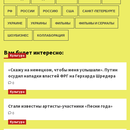
РФ
РОССИИ
РОССИЮ
США
САНКТ-ПЕТЕРБУРГЕ
УКРАИНЕ
УКРАИНЫ
ФИЛЬМЫ
ФИЛЬМЫ И СЕРИАЛЫ
ШОУБИЗНЕС
КОЛЛАБОРАЦИЯ
Вам будет интересно:
Культура
«Скажу на немецком, чтобы меня услышали». Путин
осудил нападки властей ФРГ на Герхарда Шредера
0
Культура
Стали известны артисты-участники «Песни года»
0
Культура