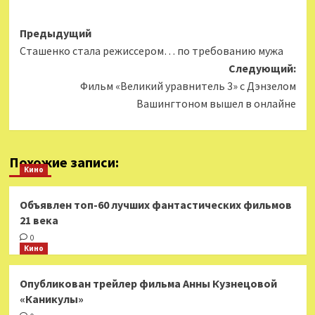
Навигация
Предыдущий
Сташенко стала режиссером… по требованию мужа
записи
Следующий:
Фильм «Великий уравнитель 3» с Дэнзелом
Вашингтоном вышел в онлайне
Похожие записи:
Кино
Объявлен топ-60 лучших фантастических фильмов
21 века
0
Кино
Опубликован трейлер фильма Анны Кузнецовой
«Каникулы»