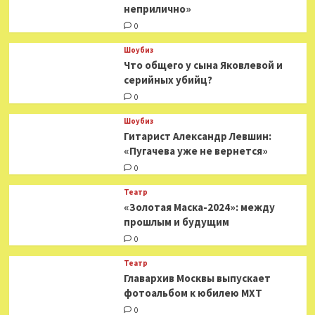
неприлично»
0
Шоубиз
Что общего у сына Яковлевой и
серийных убийц?
0
Шоубиз
Гитарист Александр Левшин:
«Пугачева уже не вернется»
0
Театр
«Золотая Маска-2024»: между
прошлым и будущим
0
Театр
​​Главархив Москвы выпускает
фотоальбом к юбилею МХТ
0