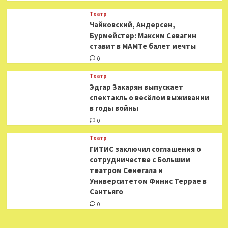
Театр
​​Чайковский, Андерсен,
Бурмейстер: Максим Севагин
ставит в МАМТе балет мечты
0
Театр
Эдгар Закарян выпускает
спектакль о весёлом выживании
в годы войны
0
Театр
ГИТИС заключил соглашения о
сотрудничестве с Большим
театром Сенегала и
Университетом Финис Террае в
Сантьяго
0