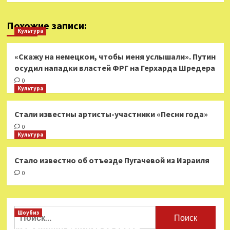
Похожие записи:
Культура
«Скажу на немецком, чтобы меня услышали». Путин
осудил нападки властей ФРГ на Герхарда Шредера
0
Культура
Стали известны артисты-участники «Песни года»
0
Культура
Стало известно об отъезде Пугачевой из Израиля
0
Найти:
Шоубиз
Мошенники взялись за звезд