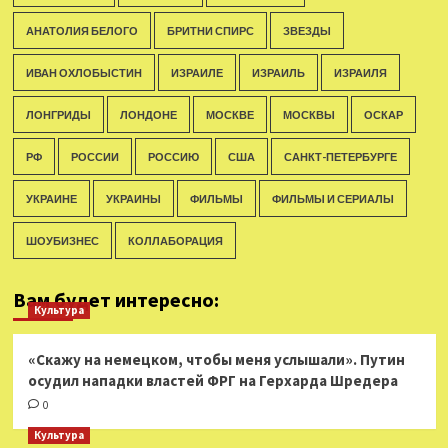
АНАТОЛИЯ БЕЛОГО
БРИТНИ СПИРС
ЗВЕЗДЫ
ИВАН ОХЛОБЫСТИН
ИЗРАИЛЕ
ИЗРАИЛЬ
ИЗРАИЛЯ
ЛОНГРИДЫ
ЛОНДОНЕ
МОСКВЕ
МОСКВЫ
ОСКАР
РФ
РОССИИ
РОССИЮ
США
САНКТ-ПЕТЕРБУРГЕ
УКРАИНЕ
УКРАИНЫ
ФИЛЬМЫ
ФИЛЬМЫ И СЕРИАЛЫ
ШОУБИЗНЕС
КОЛЛАБОРАЦИЯ
Вам будет интересно:
Культура
«Скажу на немецком, чтобы меня услышали». Путин
осудил нападки властей ФРГ на Герхарда Шредера
0
Культура