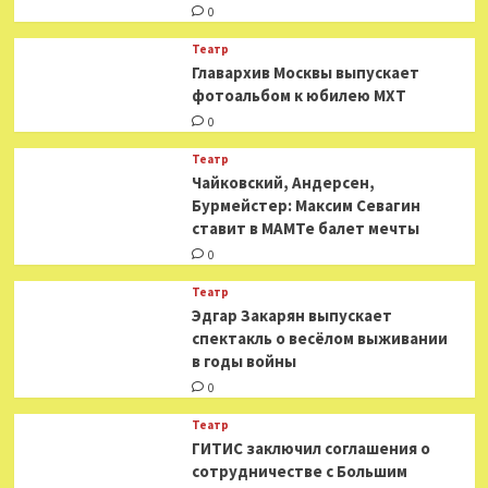
0
Театр
​​Главархив Москвы выпускает
фотоальбом к юбилею МХТ
0
Театр
​​Чайковский, Андерсен,
Бурмейстер: Максим Севагин
ставит в МАМТе балет мечты
0
Театр
Эдгар Закарян выпускает
спектакль о весёлом выживании
в годы войны
0
Театр
ГИТИС заключил соглашения о
сотрудничестве с Большим