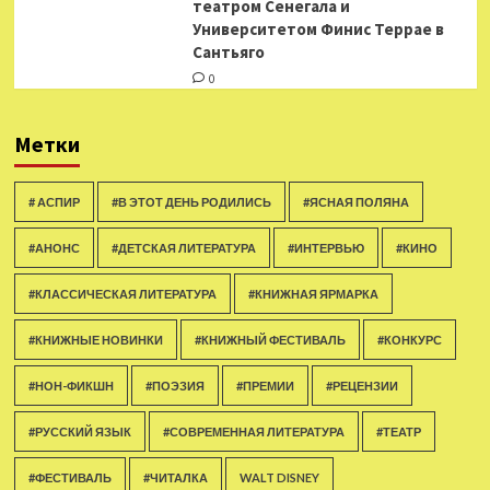
театром Сенегала и
Университетом Финис Террае в
Сантьяго
0
Метки
# АСПИР
#В ЭТОТ ДЕНЬ РОДИЛИСЬ
#ЯСНАЯ ПОЛЯНА
#АНОНС
#ДЕТСКАЯ ЛИТЕРАТУРА
#ИНТЕРВЬЮ
#КИНО
#КЛАССИЧЕСКАЯ ЛИТЕРАТУРА
#КНИЖНАЯ ЯРМАРКА
#КНИЖНЫЕ НОВИНКИ
#КНИЖНЫЙ ФЕСТИВАЛЬ
#КОНКУРС
#НОН-ФИКШН
#ПОЭЗИЯ
#ПРЕМИИ
#РЕЦЕНЗИИ
#РУССКИЙ ЯЗЫК
#СОВРЕМЕННАЯ ЛИТЕРАТУРА
#ТЕАТР
#ФЕСТИВАЛЬ
#ЧИТАЛКА
WALT DISNEY