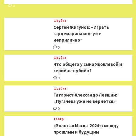
0
Шоубиз
Сергей Жигунов: «Играть
гардемарина мне уже
неприлично»
0
Шоубиз
Что общего у сына Яковлевой и
серийных убийц?
0
Шоубиз
Гитарист Александр Левшин:
«Пугачева уже не вернется»
0
Театр
«Золотая Маска-2024»: между
прошлым и будущим