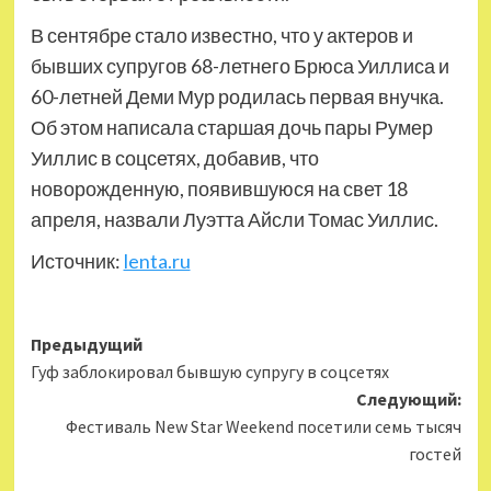
В сентябре стало известно, что у актеров и
бывших супругов 68-летнего Брюса Уиллиса и
60-летней Деми Мур родилась первая внучка.
Об этом написала старшая дочь пары Румер
Уиллис в соцсетях, добавив, что
новорожденную, появившуюся на свет 18
апреля, назвали Луэтта Айсли Томас Уиллис.
Источник:
lenta.ru
Навигация
Предыдущий
Гуф заблокировал бывшую супругу в соцсетях
записи
Следующий:
Фестиваль New Star Weekend посетили семь тысяч
гостей