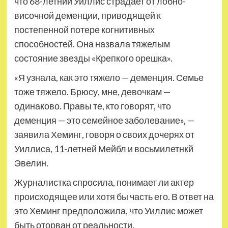
что 68-летний Уиллис страдает от лобно-
височной деменции, приводящей к
постепенной потере когнитивных
способностей. Она назвала тяжелым
состояние звезды «Крепкого орешка».
«Я узнала, как это тяжело — деменция. Семье
тоже тяжело. Брюсу, мне, девочкам —
одинаково. Правы те, кто говорят, что
деменция — это семейное заболевание», —
заявила Хеминг, говоря о своих дочерях от
Уиллиса, 11-летней Мейбл и восьмилетнкй
Эвелин.
Журналистка спросила, понимает ли актер
происходящее или хотя бы часть его. В ответ на
это Хеминг предположила, что Уиллис может
быть оторван от реальности.