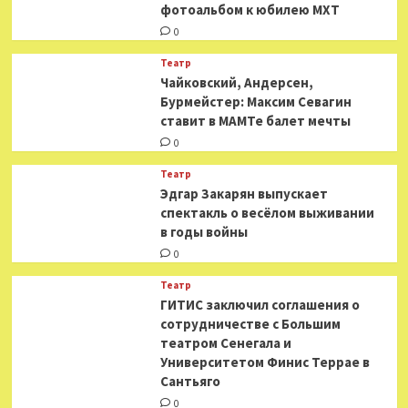
фотоальбом к юбилею МХТ
0
Театр
​​Чайковский, Андерсен,
Бурмейстер: Максим Севагин
ставит в МАМТе балет мечты
0
Театр
Эдгар Закарян выпускает
спектакль о весёлом выживании
в годы войны
0
Театр
ГИТИС заключил соглашения о
сотрудничестве с Большим
театром Сенегала и
Университетом Финис Террае в
Сантьяго
0