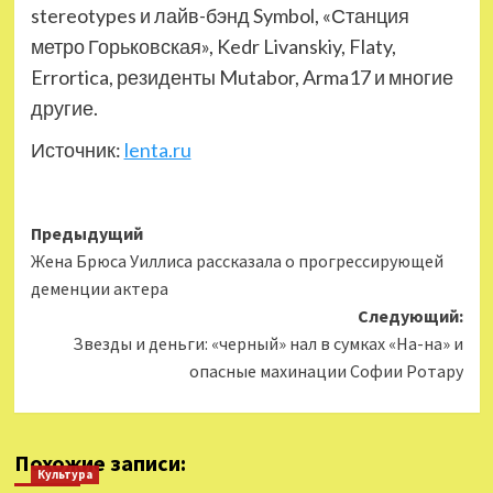
stereotypes и лайв-бэнд Symbol, «Станция
метро Горьковская», Kedr Livanskiy, Flaty,
Errortica, резиденты Mutabor, Arma17 и многие
другие.
Источник:
lenta.ru
Навигация
Предыдущий
Жена Брюса Уиллиса рассказала о прогрессирующей
записи
деменции актера
Следующий:
Звезды и деньги: «черный» нал в сумках «На-на» и
опасные махинации Софии Ротару
Похожие записи:
Культура