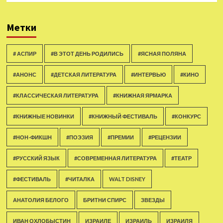
Метки
# АСПИР
#В ЭТОТ ДЕНЬ РОДИЛИСЬ
#ЯСНАЯ ПОЛЯНА
#АНОНС
#ДЕТСКАЯ ЛИТЕРАТУРА
#ИНТЕРВЬЮ
#КИНО
#КЛАССИЧЕСКАЯ ЛИТЕРАТУРА
#КНИЖНАЯ ЯРМАРКА
#КНИЖНЫЕ НОВИНКИ
#КНИЖНЫЙ ФЕСТИВАЛЬ
#КОНКУРС
#НОН-ФИКШН
#ПОЭЗИЯ
#ПРЕМИИ
#РЕЦЕНЗИИ
#РУССКИЙ ЯЗЫК
#СОВРЕМЕННАЯ ЛИТЕРАТУРА
#ТЕАТР
#ФЕСТИВАЛЬ
#ЧИТАЛКА
WALT DISNEY
АНАТОЛИЯ БЕЛОГО
БРИТНИ СПИРС
ЗВЕЗДЫ
ИВАН ОХЛОБЫСТИН
ИЗРАИЛЕ
ИЗРАИЛЬ
ИЗРАИЛЯ