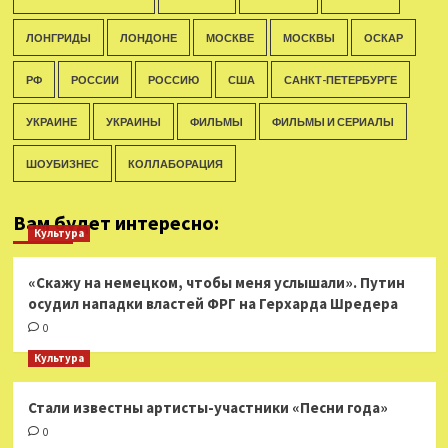
ЛОНГРИДЫ
ЛОНДОНЕ
МОСКВЕ
МОСКВЫ
ОСКАР
РФ
РОССИИ
РОССИЮ
США
САНКТ-ПЕТЕРБУРГЕ
УКРАИНЕ
УКРАИНЫ
ФИЛЬМЫ
ФИЛЬМЫ И СЕРИАЛЫ
ШОУБИЗНЕС
КОЛЛАБОРАЦИЯ
Вам будет интересно:
Культура
«Скажу на немецком, чтобы меня услышали». Путин
осудил нападки властей ФРГ на Герхарда Шредера
0
Культура
Стали известны артисты-участники «Песни года»
0