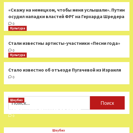
«Скажу на немецком, чтобы меня услышали». Путин
осудил нападки властей ФРГ на Герхарда Шредера
0
Культура
Стали известны артисты-участники «Песни года»
0
Культура
Стало известно об отъезде Пугачевой из Израиля
0
Найти:
Шоубиз
Мошенники взялись за звезд
0
Шоубиз