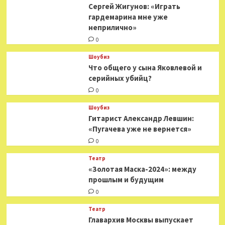
Сергей Жигунов: «Играть
гардемарина мне уже
неприлично»
0
Шоубиз
Что общего у сына Яковлевой и
серийных убийц?
0
Шоубиз
Гитарист Александр Левшин:
«Пугачева уже не вернется»
0
Театр
«Золотая Маска-2024»: между
прошлым и будущим
0
Театр
​​Главархив Москвы выпускает