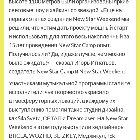
высоте 1100 метров были организованы яркие
световые шоу и хайкинг со звездой. «Еще на
первых этапах создания New Star Weekend мы
решили, что хотим дать проекту мощный старт
и использовать для этого весь накопленный за
15 лет проведения New Star Camp опыт.
Получилось ли? Да, и даже лучше, чем можно
было ожидать!» — сказал Игорь Игнатьев,
создатель New Star Camp и New Star Weekend.
Участниками музыкальной программы стали те
исполнители, чье творчество украсило
атмосферу горных локаций, а каждому их
выступлению помогли такие студии дизайна,
как Sila Sveta, СЕТАП и Dreamlaser. На New Star
Weekend в этом году выступили хедлайнеры
BIICLA, WOZHD, BLIZKEY, Меджикул, fck