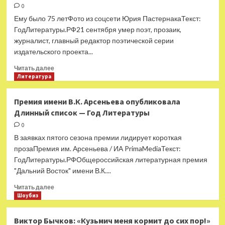
0
Шуру
после
Ему было 75 летФото из соцсети Юрия ПастернакаТекст:
конфликта
ГодЛитературы.РФ21 сентября умер поэт, прозаик,
с
журналист, главный редактор поэтической серии
блогершей
издательского проекта...
Карнавал
Прочитать
Читать далее
больше
Литература
о
Умер
Премия имени В.К. Арсеньева опубликовала
поэт
Длинный список — Год Литературы
Андрей
Тавров
0
—
В заявках пятого сезона премии лидирует короткая
Год
прозаПремия им. Арсеньева / ИА PrimaMediaТекст:
Литературы
ГодЛитературы.РФОбщероссийская литературная премия
"Дальний Восток" имени В.К....
Прочитать
Читать далее
больше
Шоубиз
о
Премия
Виктор Бычков: «Кузьмич меня кормит до сих пор!»
имени