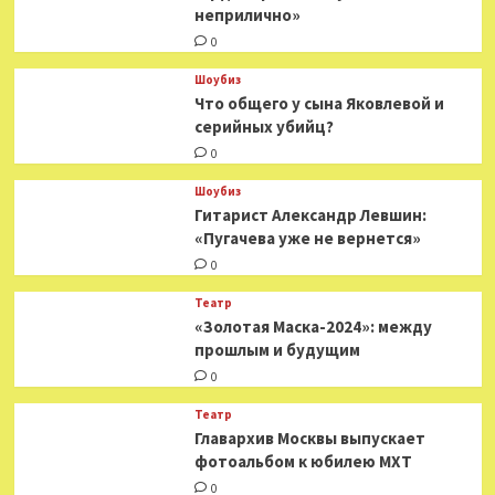
неприлично»
0
Шоубиз
Что общего у сына Яковлевой и
серийных убийц?
0
Шоубиз
Гитарист Александр Левшин:
«Пугачева уже не вернется»
0
Театр
«Золотая Маска-2024»: между
прошлым и будущим
0
Театр
​​Главархив Москвы выпускает
фотоальбом к юбилею МХТ
0