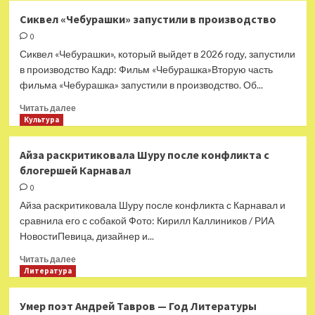
Российский
Сиквел «Чебурашки» запустили в производство
оскаровский
0
комитет
приостановил
Сиквел «Чебурашки», который выйдет в 2026 году, запустили
работу
в производство Кадр: Фильм «Чебурашка»Вторую часть
фильма «Чебурашка» запустили в производство. Об...
Прочитать
Читать далее
больше
Культура
о
Сиквел
Айза раскритиковала Шуру после конфликта с
«Чебурашки»
блогершей Карнавал
запустили
в
0
производство
Айза раскритиковала Шуру после конфликта с Карнавал и
сравнила его с собакой Фото: Кирилл Каллиников / РИА
НовостиПевица, дизайнер и...
Прочитать
Читать далее
больше
Литература
о
Айза
Умер поэт Андрей Тавров — Год Литературы
раскритиковала