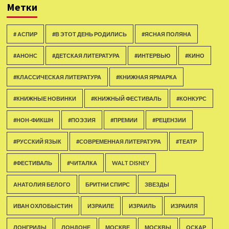
Метки
# АСПИР
#В ЭТОТ ДЕНЬ РОДИЛИСЬ
#ЯСНАЯ ПОЛЯНА
#АНОНС
#ДЕТСКАЯ ЛИТЕРАТУРА
#ИНТЕРВЬЮ
#КИНО
#КЛАССИЧЕСКАЯ ЛИТЕРАТУРА
#КНИЖНАЯ ЯРМАРКА
#КНИЖНЫЕ НОВИНКИ
#КНИЖНЫЙ ФЕСТИВАЛЬ
#КОНКУРС
#НОН-ФИКШН
#ПОЭЗИЯ
#ПРЕМИИ
#РЕЦЕНЗИИ
#РУССКИЙ ЯЗЫК
#СОВРЕМЕННАЯ ЛИТЕРАТУРА
#ТЕАТР
#ФЕСТИВАЛЬ
#ЧИТАЛКА
WALT DISNEY
АНАТОЛИЯ БЕЛОГО
БРИТНИ СПИРС
ЗВЕЗДЫ
ИВАН ОХЛОБЫСТИН
ИЗРАИЛЕ
ИЗРАИЛЬ
ИЗРАИЛЯ
ЛОНГРИДЫ
ЛОНДОНЕ
МОСКВЕ
МОСКВЫ
ОСКАР