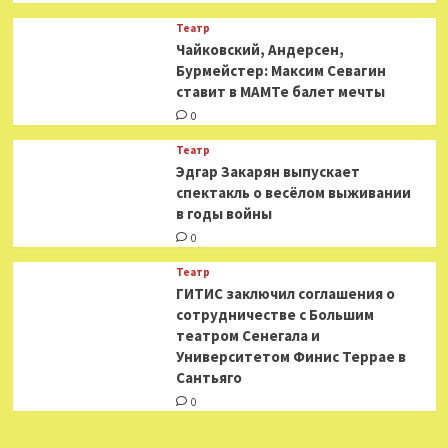
Театр
​​Чайковский, Андерсен,
Бурмейстер: Максим Севагин
ставит в МАМТе балет мечты
0
Театр
Эдгар Закарян выпускает
спектакль о весёлом выживании
в годы войны
0
Театр
ГИТИС заключил соглашения о
сотрудничестве с Большим
театром Сенегала и
Университетом Финис Террае в
Сантьяго
0