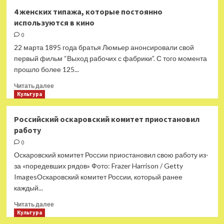
Режиссер
4 женских типажа, которые постоянно
«Дэдпула
используются в кино
3» опубликовал
фото
0
с Райаном
22 марта 1895 года братья Люмьер анонсировали свой
Рейнольдсом
первый фильм “Выход рабочих с фабрики”. С того момента
и Хью
прошло более 125...
Джекманом
Прочитать
Читать далее
больше
Культура
о
4 женских
Российский оскаровский комитет приостановил
типажа,
работу
которые
постоянно
0
используются
Оскаровский комитет России приостановил свою работу из-
в кино
за «поредевших рядов» Фото: Frazer Harrison / Getty
ImagesОскаровский комитет России, который ранее
каждый...
Прочитать
Читать далее
больше
Культура
о