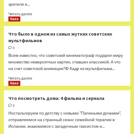
зрителя и...
Прочитать
Читать далее
больше
Кино
о
Лучшие
Что было в одном из самых жутких советских
фильмы
мультфильмов
белорусской
красавицы
0
Саши
Всем известно, что советский кинематограф подарил миру
Бортич
множество невероятных картин, ставших классикой. А что
на счет советской анимации?© Кадр из мультфильма...
Прочитать
Читать далее
больше
Кино
о
Что
Что посмотреть дома: 4 фильма и сериала
было
0
в одном
из самых
Ностальгируем по детству с новыми "Папиными дочками",
жутких
отправляемся на странный сеанс семейной терапии в
советских
Испании, знакомимся с загадочным таксистом и...
мультфильмов