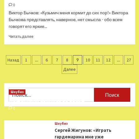
0
В.К.
Арсеньева
Виктор Бычков: «Кузьмич меня кормит до сих пор!» Виктора
опубликовала
Бычкова представлять, наверное, нет смысла - обо всем
Длинный
говорят его яркие...
список
—
Прочитать
Читать далее
Год
больше
Литературы
о
Виктор
Пагинация
Бычков:
Назад
1
…
6
7
8
9
10
11
12
…
27
«Кузьмич
записей
Далее
меня
кормит
до
сих
Найти:
Шоубиз
пор!»
Мошенники взялись за звезд
0
Шоубиз
Сергей Жигунов: «Играть
гардемарина мне уже