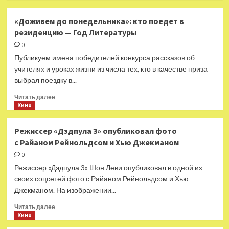
и
о
Чехией
Появились
«Доживем до понедельника»: кто поедет в
первые
резиденцию — Год Литературы
кадры
со
0
съемок
Публикуем имена победителей конкурса рассказов об
продолжения
учителях и уроках жизни из числа тех, кто в качестве приза
«Счастливы
выбрал поездку в...
вместе»
Прочитать
Читать далее
больше
Кино
о
«Доживем
Режиссер «Дэдпула 3» опубликовал фото
до
с Райаном Рейнольдсом и Хью Джекманом
понедельника»:
кто
0
поедет
Режиссер «Дэдпула 3» Шон Леви опубликовал в одной из
в
своих соцсетей фото с Райаном Рейнольдсом и Хью
резиденцию
Джекманом. На изображении...
—
Год
Прочитать
Читать далее
Литературы
больше
Кино
о