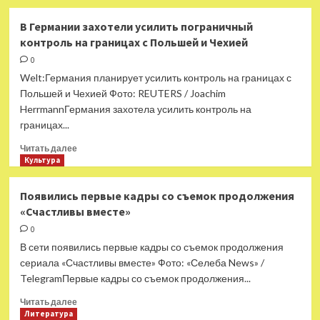
о
Самолет
В Германии захотели усилить пограничный
из
контроль на границах с Польшей и Чехией
Египта
в
0
российский
Welt:Германия планирует усилить контроль на границах с
город
Польшей и Чехией Фото: REUTERS / Joachim
задержали
HerrmannГермания захотела усилить контроль на
на
границах...
17
часов
Прочитать
Читать далее
больше
Культура
о
В
Появились первые кадры со съемок продолжения
Германии
«Счастливы вместе»
захотели
усилить
0
пограничный
В сети появились первые кадры со съемок продолжения
контроль
сериала «Счастливы вместе» Фото: «Селеба News» /
на
TelegramПервые кадры со съемок продолжения...
границах
с
Прочитать
Читать далее
Польшей
больше
Литература