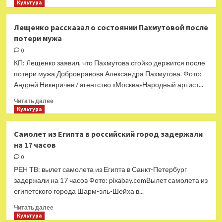
больше
Культура
о
Левандовски
Лещенко рассказал о состоянии Пахмутовой после
установил
потери мужа
рекорд
«Барселоны»
0
в
КП: Лещенко заявил, что Пахмутова стойко держится после
XXI
потери мужа Добронравова Александра Пахмутова. Фото:
веке
Андрей Никеричев / агентство «Москва»Народный артист...
Прочитать
Читать далее
больше
Культура
о
Лещенко
Самолет из Египта в российский город задержали
рассказал
на 17 часов
о
состоянии
0
Пахмутовой
РЕН ТВ: вылет самолета из Египта в Санкт-Петербург
после
задержали на 17 часов Фото: pixabay.comВылет самолета из
потери
египетского города Шарм-эль-Шейха в...
мужа
Прочитать
Читать далее
больше
Культура