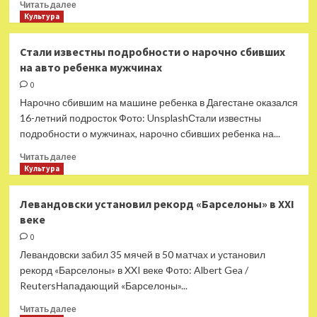
Прочитать
Читать далее
больше
Культура
о
Что
Стали известны подробности о нарочно сбивших
посмотреть
на авто ребенка мужчинах
дома:
4 фильма
0
и сериала
Нарочно сбившим на машине ребенка в Дагестане оказался
16-летний подросток Фото: UnsplashСтали известны
подробности о мужчинах, нарочно сбивших ребенка на...
Прочитать
Читать далее
больше
Культура
о
Стали
Левандовски установил рекорд «Барселоны» в XXI
известны
веке
подробности
о
0
нарочно
Левандовски забил 35 мячей в 50 матчах и установил
сбивших
рекорд «Барселоны» в XXI веке Фото: Albert Gea /
на
ReutersНападающий «Барселоны»...
авто
ребенка
Прочитать
Читать далее
мужчинах