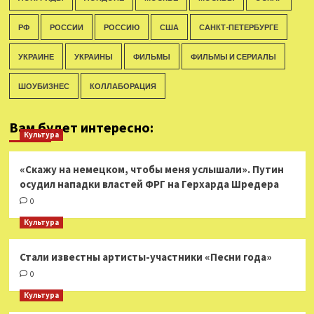
РФ
РОССИИ
РОССИЮ
США
САНКТ-ПЕТЕРБУРГЕ
УКРАИНЕ
УКРАИНЫ
ФИЛЬМЫ
ФИЛЬМЫ И СЕРИАЛЫ
ШОУБИЗНЕС
КОЛЛАБОРАЦИЯ
Вам будет интересно:
Культура
«Скажу на немецком, чтобы меня услышали». Путин
осудил нападки властей ФРГ на Герхарда Шредера
0
Культура
Стали известны артисты-участники «Песни года»
0
Культура