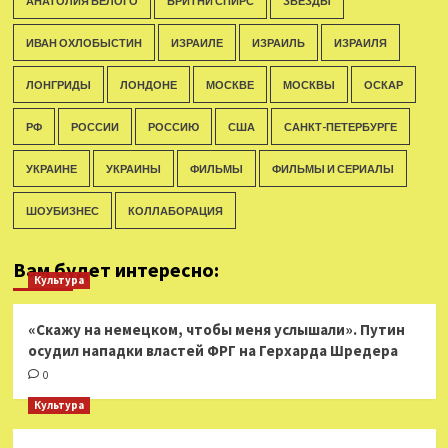
АНАТОЛИЯ БЕЛОГО
БРИТНИ СПИРС
ЗВЕЗДЫ
ИВАН ОХЛОБЫСТИН
ИЗРАИЛЕ
ИЗРАИЛЬ
ИЗРАИЛЯ
ЛОНГРИДЫ
ЛОНДОНЕ
МОСКВЕ
МОСКВЫ
ОСКАР
РФ
РОССИИ
РОССИЮ
США
САНКТ-ПЕТЕРБУРГЕ
УКРАИНЕ
УКРАИНЫ
ФИЛЬМЫ
ФИЛЬМЫ И СЕРИАЛЫ
ШОУБИЗНЕС
КОЛЛАБОРАЦИЯ
Вам будет интересно:
Культура
«Скажу на немецком, чтобы меня услышали». Путин
осудил нападки властей ФРГ на Герхарда Шредера
0
Культура