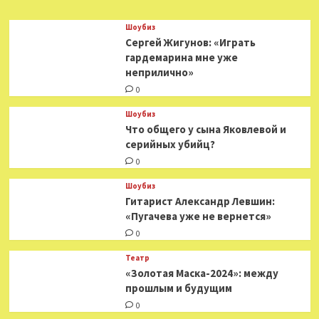
Tanks
Шоубиз
Сергей Жигунов: «Играть
гардемарина мне уже
неприлично»
0
Шоубиз
Что общего у сына Яковлевой и
серийных убийц?
0
Шоубиз
Гитарист Александр Левшин:
«Пугачева уже не вернется»
0
Театр
«Золотая Маска-2024»: между
прошлым и будущим
0