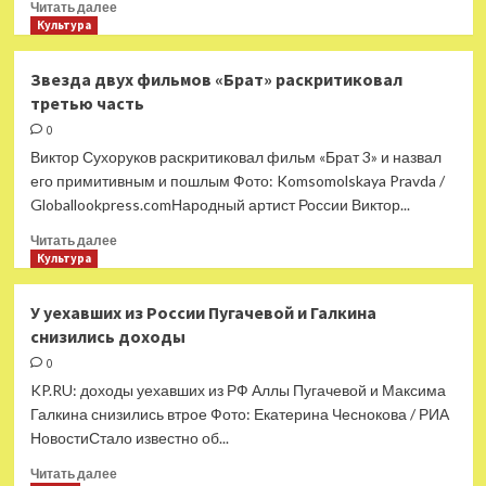
Прочитать
Читать далее
больше
Культура
о
Известный
Звезда двух фильмов «Брат» раскритиковал
поэт
третью часть
назвал
SHAMAN
0
политическим
Виктор Сухоруков раскритиковал фильм «Брат 3» и назвал
пиар-
его примитивным и пошлым Фото: Komsomolskaya Pravda /
проектом
Globallookpress.comНародный артист России Виктор...
Прочитать
Читать далее
больше
Культура
о
Звезда
У уехавших из России Пугачевой и Галкина
двух
снизились доходы
фильмов
«Брат»
0
раскритиковал
KP.RU: доходы уехавших из РФ Аллы Пугачевой и Максима
третью
Галкина снизились втрое Фото: Екатерина Чеснокова / РИА
часть
НовостиСтало известно об...
Прочитать
Читать далее