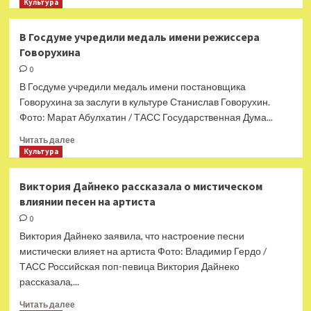
больше
Культура
Литературы
о
7 лучших
В Госдуме учредили медаль имени режиссера
фильмов
Говорухина
про
Скуби-
0
Ду
В Госдуме учредили медаль имени постановщика
Говорухина за заслуги в культуре Станислав Говорухин.
Фото: Марат Абулхатин / ТАСС Государственная Дума...
Прочитать
Читать далее
больше
Культура
о
В
Виктория Дайнеко рассказала о мистическом
Госдуме
влиянии песен на артиста
учредили
медаль
0
имени
Виктория Дайнеко заявила, что настроение песни
режиссера
мистически влияет на артиста Фото: Владимир Гердо /
Говорухина
ТАСС Российская поп-певица Виктория Дайнеко
рассказала,...
Прочитать
Читать далее