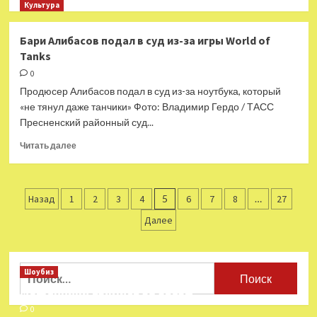
больше
Культура
о
Виктория
Бари Алибасов подал в суд из-за игры World of
Дайнеко
Tanks
рассказала
о
0
мистическом
Продюсер Алибасов подал в суд из-за ноутбука, который
влиянии
«не тянул даже танчики» Фото: Владимир Гердо / ТАСС
песен
Пресненский районный суд...
на
артиста
Прочитать
Читать далее
больше
о
Бари
Пагинация
Алибасов
Назад
1
2
3
4
5
6
7
8
…
27
подал
записей
Далее
в
суд
из-
за
Найти:
Шоубиз
игры
Мошенники взялись за звезд
World
of
0