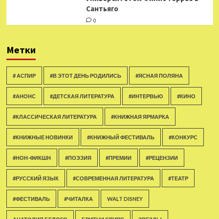
Сантьяго
0
Метки
# АСПИР
#В ЭТОТ ДЕНЬ РОДИЛИСЬ
#ЯСНАЯ ПОЛЯНА
#АНОНС
#ДЕТСКАЯ ЛИТЕРАТУРА
#ИНТЕРВЬЮ
#КИНО
#КЛАССИЧЕСКАЯ ЛИТЕРАТУРА
#КНИЖНАЯ ЯРМАРКА
#КНИЖНЫЕ НОВИНКИ
#КНИЖНЫЙ ФЕСТИВАЛЬ
#КОНКУРС
#НОН-ФИКШН
#ПОЭЗИЯ
#ПРЕМИИ
#РЕЦЕНЗИИ
#РУССКИЙ ЯЗЫК
#СОВРЕМЕННАЯ ЛИТЕРАТУРА
#ТЕАТР
#ФЕСТИВАЛЬ
#ЧИТАЛКА
WALT DISNEY