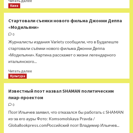
Читать далее
больше
Кино
о
Вуди
Стартовали съемки нового фильма Джонни Деппа
Аллен
«Модильяни»
признался,
что
0
не помнит
Журналисты издания Variety сообщили, что в Будапеште
свои
стартовали съёмки нового фильма Джонни Деппа
фильмы
«Модильяни». Картина расскажет о жизни легендарного
итальянского...
Прочитать
Читать далее
больше
Культура
о
Стартовали
Известный поэт назвал SHAMAN политическим
съемки
пиар-проектом
нового
фильма
0
Джонни
Поэт Ильичев заявил, что отказался бы работать с SHAMAN
Деппа
из-за его ауры Фото: Komsomolskaya Pravda /
«Модильяни»
Globallookpress.comРоссийский поэт Владимир Ильичев...