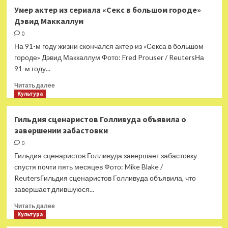
Чего
Умер актер из сериала «Секс в большом городе»
ждать
Дэвид Маккаллум
от «Великой
иронии»
0
Вуди
На 91-м году жизни скончался актер из «Секса в большом
Аллена
городе» Дэвид Маккаллум Фото: Fred Prouser / ReutersНа
91-м году...
Прочитать
Читать далее
больше
Культура
о
Умер
Гильдия сценаристов Голливуда объявила о
актер
завершении забастовки
из
сериала
0
«Секс
Гильдия сценаристов Голливуда завершает забастовку
в
спустя почти пять месяцев Фото: Mike Blake /
большом
ReutersГильдия сценаристов Голливуда объявила, что
городе»
завершает длившуюся...
Дэвид
Маккаллум
Прочитать
Читать далее
больше
Культура
о