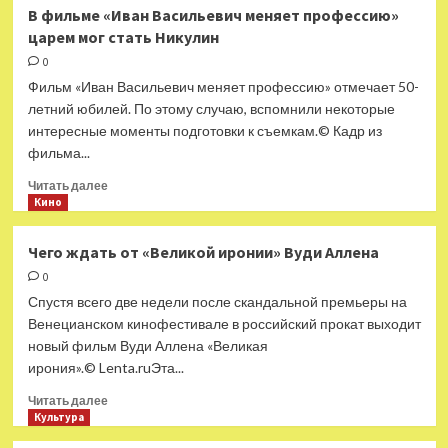
Красноярский
В фильме «Иван Васильевич меняет профессию»
театр
царем мог стать Никулин
кукол
празднует
0
85-
Фильм «Иван Васильевич меняет профессию» отмечает 50-
летие
летний юбилей. По этому случаю, вспомнили некоторые
интересные моменты подготовки к съемкам.© Кадр из
фильма...
Прочитать
Читать далее
больше
Кино
о
В фильме
Чего ждать от «Великой иронии» Вуди Аллена
«Иван
0
Васильевич
меняет
Спустя всего две недели после скандальной премьеры на
профессию»
Венецианском кинофестивале в российский прокат выходит
царем
новый фильм Вуди Аллена «Великая
мог
ирония».© Lenta.ruЭта...
стать
Никулин
Прочитать
Читать далее
больше
Культура
о