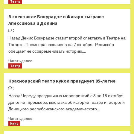
больше
Театр
о
У
В спектакле Бокурадзе о Фигаро сыграют
уехавших
Апексимова и Долина
из
России
0
Пугачевой
Назад Денис Бокурадзе ставит второй спектакль в Театре на
и
Таганке. Премьера назначена на 7 октября. Режиссёр
Галкина
обещает не осовременивать историю,...
снизились
доходы
Прочитать
Читать далее
больше
Театр
о
В
Красноярский театр кукол празднует 85-летие
спектакле
0
Бокурадзе
о
Назад Череду праздничных мероприятий с 3 по 18 октября
Фигаро
дополнит премьера, выставка об истории театра и гастроли
сыграют
Донецкого республиканского академического...
Апексимова
и
Прочитать
Читать далее
Долина
больше
Кино
о