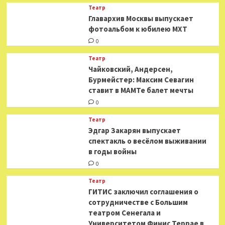
Театр
​​Главархив Москвы выпускает
фотоальбом к юбилею МХТ
0
Театр
​​Чайковский, Андерсен,
Бурмейстер: Максим Севагин
ставит в МАМТе балет мечты
0
Театр
Эдгар Закарян выпускает
спектакль о весёлом выживании
в годы войны
0
Театр
ГИТИС заключил соглашения о
сотрудничестве с Большим
театром Сенегала и
Университетом Финис Террае в