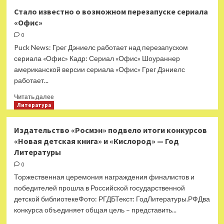
Гильдия
Стало известно о возможном перезапуске сериала
сценаристов
«Офис»
Голливуда
объявила
0
о
Puck News: Грег Дэниелс работает над перезапуском
завершении
сериала «Офис» Кадр: Сериал «Офис» Шоураннер
забастовки
американской версии сериала «Офис» Грег Дэниелс
работает...
Прочитать
Читать далее
больше
Литература
о
Стало
Издательство «Росмэн» подвело итоги конкурсов
известно
«Новая детская книга» и «Кислород» — Год
о
Литературы
возможном
перезапуске
0
сериала
Торжественная церемония награждения финалистов и
«Офис»
победителей прошла в Российской государственной
детской библиотекеФото: РГДБТекст: ГодЛитературы.РФДва
конкурса объединяет общая цель – представить...