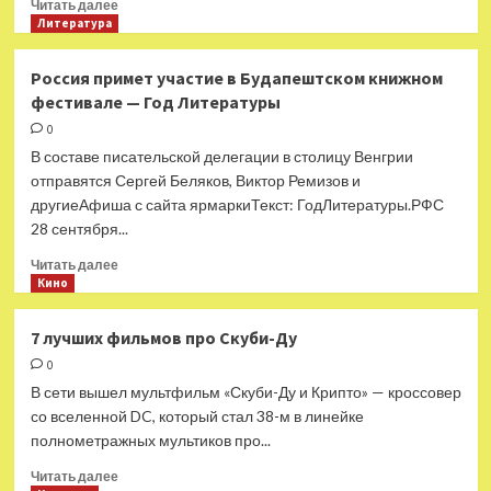
Прочитать
Читать далее
больше
Литература
о
Издательство
Россия примет участие в Будапештском книжном
«Росмэн»
фестивале — Год Литературы
подвело
итоги
0
конкурсов
В составе писательской делегации в столицу Венгрии
«Новая
отправятся Сергей Беляков, Виктор Ремизов и
детская
другиеАфиша с сайта ярмаркиТекст: ГодЛитературы.РФС
книга»
28 сентября...
и
«Кислород»
Прочитать
Читать далее
—
больше
Кино
Год
о
Литературы
Россия
7 лучших фильмов про Скуби-Ду
примет
0
участие
в
В сети вышел мультфильм «Скуби-Ду и Крипто» — кроссовер
Будапештском
со вселенной DC, который стал 38-м в линейке
книжном
полнометражных мультиков про...
фестивале
—
Прочитать
Читать далее
Год