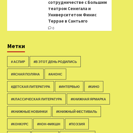
сотрудничестве с Большим
театром Сенегала и
Университетом Финис
Террае в Сантьяго
0
Метки
# АСПИР
#В ЭТОТ ДЕНЬ РОДИЛИСЬ
#ЯСНАЯ ПОЛЯНА
#АНОНС
#ДЕТСКАЯ ЛИТЕРАТУРА
#ИНТЕРВЬЮ
#КИНО
#КЛАССИЧЕСКАЯ ЛИТЕРАТУРА
#КНИЖНАЯ ЯРМАРКА
#КНИЖНЫЕ НОВИНКИ
#КНИЖНЫЙ ФЕСТИВАЛЬ
#КОНКУРС
#НОН-ФИКШН
#ПОЭЗИЯ