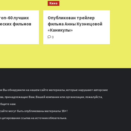
Кино
топ-60 лучших
Опубликован трейлер
еских фильмов
фильма Анны Кузнецовой
«Каникулы»
0
и Вы обнаружили на нашем сайте материалы, которые нарушают авторские
ва, принадлежащие Вам, Вашей компании или организации, пожалуйста,
бщите нам.
сайте могут быть опубликованы материалы 18+!
 цитировании ссылка на источник обязательна.