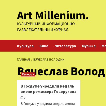
Перейти
Art Millenium.
к
содержимому
КУЛЬТУРНЫЙ ИНФОРМАЦИОННО-
РАЗВЛЕКАТЕЛЬНЫЙ ЖУРНАЛ.
Культура
Кино
Литература
Музыка
М
ГЛАВНАЯ
ВЯЧЕСЛАВ ВОЛОДИН
Вячеслав Воло
Культура
В Госдуме учредили медаль
имени режиссера Говорухина
0
В Госдуме учредили медаль имени