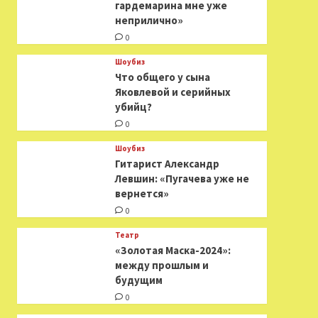
гардемарина мне уже
неприлично»
0
Шоубиз
Что общего у сына
Яковлевой и серийных
убийц?
0
Шоубиз
Гитарист Александр
Левшин: «Пугачева уже не
вернется»
0
Театр
«Золотая Маска-2024»:
между прошлым и
будущим
0