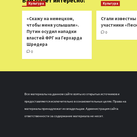
Вам будет интересно:
Культура
Культура
«Скажу на немецком,
Стали известны
чтобы меня услышали».
участники «Пес
Путин осудил нападки
0
властей ФРГ на Герхарда
Шредера
0
Все материалы на данном сайте взяты из открытых источников и
предоставляются исключительно в ознакомительных целях. Права на
материалы принадлежат их владельцам. Администрация сайта
ответственности за содержание материала не несет.