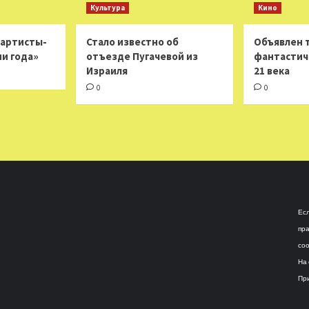
Культура
Кино
 артисты-
Стало известно об
Объявлен 
ни года»
отъезде Пугачевой из
фантастич
Израиля
21 века
0
0
Есл
пра
соо
На 
При