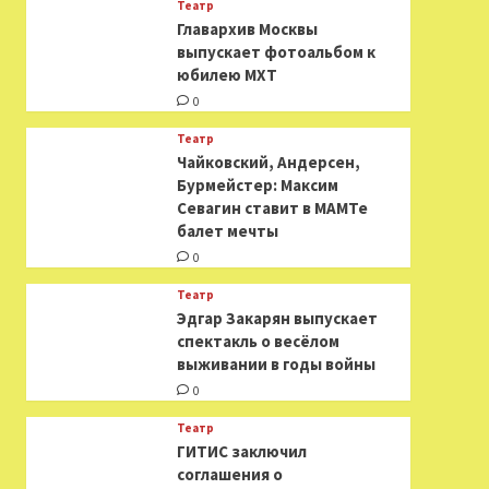
Театр
​​Главархив Москвы
выпускает фотоальбом к
юбилею МХТ
0
Театр
​​Чайковский, Андерсен,
Бурмейстер: Максим
Севагин ставит в МАМТе
балет мечты
0
Театр
Эдгар Закарян выпускает
спектакль о весёлом
выживании в годы войны
0
Театр
ГИТИС заключил
соглашения о