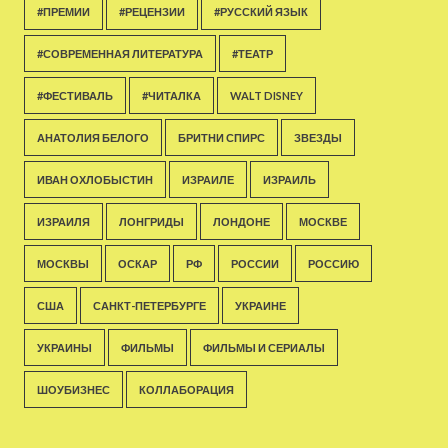
#ПРЕМИИ
#РЕЦЕНЗИИ
#РУССКИЙ ЯЗЫК
#СОВРЕМЕННАЯ ЛИТЕРАТУРА
#ТЕАТР
#ФЕСТИВАЛЬ
#ЧИТАЛКА
WALT DISNEY
АНАТОЛИЯ БЕЛОГО
БРИТНИ СПИРС
ЗВЕЗДЫ
ИВАН ОХЛОБЫСТИН
ИЗРАИЛЕ
ИЗРАИЛЬ
ИЗРАИЛЯ
ЛОНГРИДЫ
ЛОНДОНЕ
МОСКВЕ
МОСКВЫ
ОСКАР
РФ
РОССИИ
РОССИЮ
США
САНКТ-ПЕТЕРБУРГЕ
УКРАИНЕ
УКРАИНЫ
ФИЛЬМЫ
ФИЛЬМЫ И СЕРИАЛЫ
ШОУБИЗНЕС
КОЛЛАБОРАЦИЯ