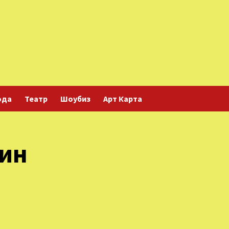
ода
Театр
Шоубиз
Арт Карта
дин