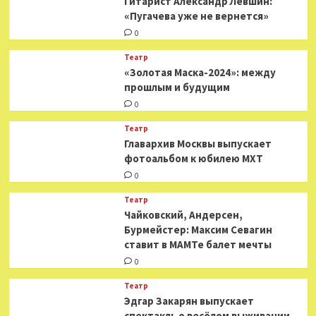
Гитарист Александр Левшин:
«Пугачева уже не вернется»
0
Театр
«Золотая Маска-2024»: между
прошлым и будущим
0
Театр
​​Главархив Москвы выпускает
фотоальбом к юбилею МХТ
0
Театр
​​Чайковский, Андерсен,
Бурмейстер: Максим Севагин
ставит в МАМТе балет мечты
0
Театр
Эдгар Закарян выпускает
спектакль о весёлом выживании