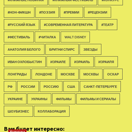
#НОН-ФИКШН
#ПОЭЗИЯ
#ПРЕМИИ
#РЕЦЕНЗИИ
#РУССКИЙ ЯЗЫК
#СОВРЕМЕННАЯ ЛИТЕРАТУРА
#ТЕАТР
#ФЕСТИВАЛЬ
#ЧИТАЛКА
WALT DISNEY
АНАТОЛИЯ БЕЛОГО
БРИТНИ СПИРС
ЗВЕЗДЫ
ИВАН ОХЛОБЫСТИН
ИЗРАИЛЕ
ИЗРАИЛЬ
ИЗРАИЛЯ
ЛОНГРИДЫ
ЛОНДОНЕ
МОСКВЕ
МОСКВЫ
ОСКАР
РФ
РОССИИ
РОССИЮ
США
САНКТ-ПЕТЕРБУРГЕ
УКРАИНЕ
УКРАИНЫ
ФИЛЬМЫ
ФИЛЬМЫ И СЕРИАЛЫ
ШОУБИЗНЕС
КОЛЛАБОРАЦИЯ
Вам будет интересно:
Культура