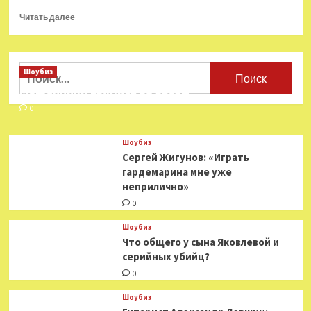
Прочитать
Читать далее
больше
о
Музыкальный
эпатаж
Найти:
Шоубиз
в
Мошенники взялись за звезд
России
0
Шоубиз
Сергей Жигунов: «Играть
гардемарина мне уже
неприлично»
0
Шоубиз
Что общего у сына Яковлевой и
серийных убийц?
0
Шоубиз