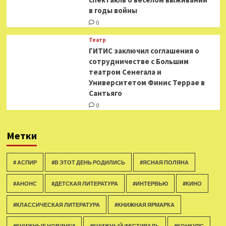
в годы войны
0
Театр
ГИТИС заключил соглашения о
сотрудничестве с Большим
театром Сенегала и
Университетом Финис Террае в
Сантьяго
0
Метки
# АСПИР
#В ЭТОТ ДЕНЬ РОДИЛИСЬ
#ЯСНАЯ ПОЛЯНА
#АНОНС
#ДЕТСКАЯ ЛИТЕРАТУРА
#ИНТЕРВЬЮ
#КИНО
#КЛАССИЧЕСКАЯ ЛИТЕРАТУРА
#КНИЖНАЯ ЯРМАРКА
#КНИЖНЫЕ НОВИНКИ
#КНИЖНЫЙ ФЕСТИВАЛЬ
#КОНКУРС