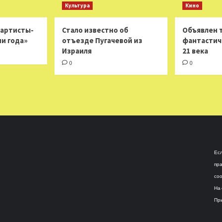
Культура
Кино
 артисты-
Стало известно об
Объявлен 
ни года»
отъезде Пугачевой из
фантастич
Израиля
21 века
0
0
Есл
пра
соо
На 
При