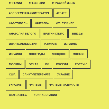
#ПРЕМИИ
#РЕЦЕНЗИИ
#РУССКИЙ ЯЗЫК
#СОВРЕМЕННАЯ ЛИТЕРАТУРА
#ТЕАТР
#ФЕСТИВАЛЬ
#ЧИТАЛКА
WALT DISNEY
АНАТОЛИЯ БЕЛОГО
БРИТНИ СПИРС
ЗВЕЗДЫ
ИВАН ОХЛОБЫСТИН
ИЗРАИЛЕ
ИЗРАИЛЬ
ИЗРАИЛЯ
ЛОНГРИДЫ
ЛОНДОНЕ
МОСКВЕ
МОСКВЫ
ОСКАР
РФ
РОССИИ
РОССИЮ
США
САНКТ-ПЕТЕРБУРГЕ
УКРАИНЕ
УКРАИНЫ
ФИЛЬМЫ
ФИЛЬМЫ И СЕРИАЛЫ
ШОУБИЗНЕС
КОЛЛАБОРАЦИЯ