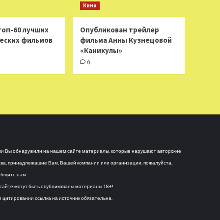
Кино
топ-60 лучших
Опубликован трейлер
еских фильмов
фильма Анны Кузнецовой
«Каникулы»
0
и Вы обнаружили на нашем сайте материалы, которые нарушают авторские
ва, принадлежащие Вам, Вашей компании или организации, пожалуйста,
бщите нам.
сайте могут быть опубликованы материалы 18+!
 цитировании ссылка на источник обязательна.