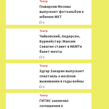
Театр
​​Главархив Москвы
выпускает фотоальбом к
юбилею МХТ
0
Театр
​​Чайковский, Андерсен,
Бурмейстер: Максим
Севагин ставит в МАМТе
балет мечты
0
Театр
Эдгар Закарян выпускает
спектакль о весёлом
выживании в годы войны
0
Театр
ГИТИС заключил
соглашения о