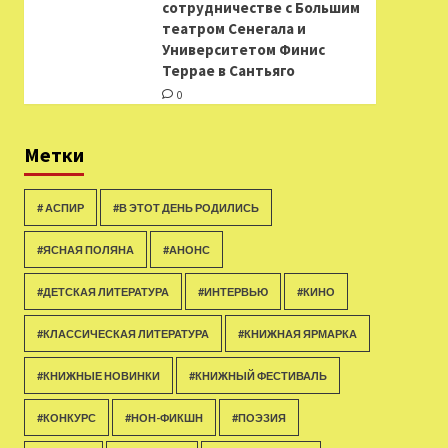
сотрудничестве с Большим
театром Сенегала и
Университетом Финис
Террае в Сантьяго
0
Метки
# АСПИР
#В ЭТОТ ДЕНЬ РОДИЛИСЬ
#ЯСНАЯ ПОЛЯНА
#АНОНС
#ДЕТСКАЯ ЛИТЕРАТУРА
#ИНТЕРВЬЮ
#КИНО
#КЛАССИЧЕСКАЯ ЛИТЕРАТУРА
#КНИЖНАЯ ЯРМАРКА
#КНИЖНЫЕ НОВИНКИ
#КНИЖНЫЙ ФЕСТИВАЛЬ
#КОНКУРС
#НОН-ФИКШН
#ПОЭЗИЯ