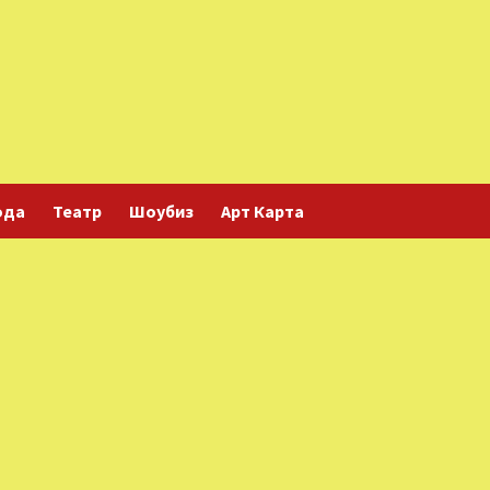
ода
Театр
Шоубиз
Арт Карта