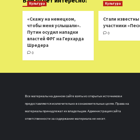
Вам будет интересно:
Культура
Культура
«Скажу на немецком,
Стали известны
чтобы меня услышали».
участники «Пес
Путин осудил нападки
0
властей ФРГ на Герхарда
Шредера
0
Все материалы на данном сайте взяты из открытых источников и
предоставляются исключительно в ознакомительных целях. Права на
материалы принадлежат их владельцам. Администрация сайта
ответственности за содержание материала не несет.