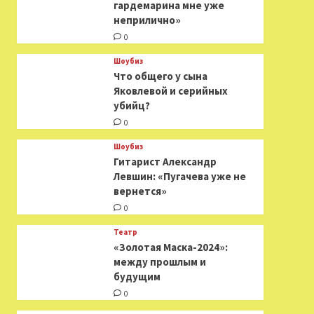
гардемарина мне уже
неприлично»
0
Шоубиз
Что общего у сына
Яковлевой и серийных
убийц?
0
Шоубиз
Гитарист Александр
Левшин: «Пугачева уже не
вернется»
0
Театр
«Золотая Маска-2024»:
между прошлым и
будущим
0