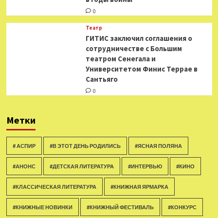
0
Театр
ГИТИС заключил соглашения о
сотрудничестве с Большим
театром Сенегала и
Университетом Финис Террае в
Сантьяго
0
Метки
# АСПИР
#В ЭТОТ ДЕНЬ РОДИЛИСЬ
#ЯСНАЯ ПОЛЯНА
#АНОНС
#ДЕТСКАЯ ЛИТЕРАТУРА
#ИНТЕРВЬЮ
#КИНО
#КЛАССИЧЕСКАЯ ЛИТЕРАТУРА
#КНИЖНАЯ ЯРМАРКА
#КНИЖНЫЕ НОВИНКИ
#КНИЖНЫЙ ФЕСТИВАЛЬ
#КОНКУРС