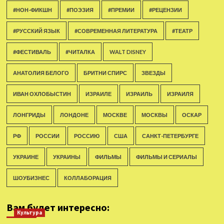
#НОН-ФИКШН
#ПОЭЗИЯ
#ПРЕМИИ
#РЕЦЕНЗИИ
#РУССКИЙ ЯЗЫК
#СОВРЕМЕННАЯ ЛИТЕРАТУРА
#ТЕАТР
#ФЕСТИВАЛЬ
#ЧИТАЛКА
WALT DISNEY
АНАТОЛИЯ БЕЛОГО
БРИТНИ СПИРС
ЗВЕЗДЫ
ИВАН ОХЛОБЫСТИН
ИЗРАИЛЕ
ИЗРАИЛЬ
ИЗРАИЛЯ
ЛОНГРИДЫ
ЛОНДОНЕ
МОСКВЕ
МОСКВЫ
ОСКАР
РФ
РОССИИ
РОССИЮ
США
САНКТ-ПЕТЕРБУРГЕ
УКРАИНЕ
УКРАИНЫ
ФИЛЬМЫ
ФИЛЬМЫ И СЕРИАЛЫ
ШОУБИЗНЕС
КОЛЛАБОРАЦИЯ
Вам будет интересно:
Культура