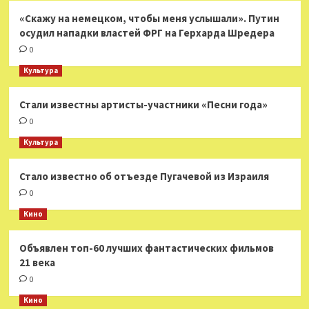
«Скажу на немецком, чтобы меня услышали». Путин
осудил нападки властей ФРГ на Герхарда Шредера
0
Культура
Стали известны артисты-участники «Песни года»
0
Культура
Стало известно об отъезде Пугачевой из Израиля
0
Кино
Объявлен топ-60 лучших фантастических фильмов
21 века
0
Кино