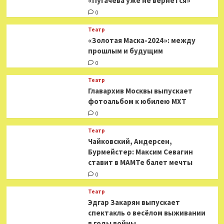
«Пугачева уже не вернется»
0
Театр
«Золотая Маска-2024»: между
прошлым и будущим
0
Театр
​​Главархив Москвы выпускает
фотоальбом к юбилею МХТ
0
Театр
​​Чайковский, Андерсен,
Бурмейстер: Максим Севагин
ставит в МАМТе балет мечты
0
Театр
Эдгар Закарян выпускает
спектакль о весёлом выживании
в годы войны