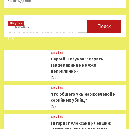
Читать далее
больше
о
Артхаусные
фильмы,
Найти:
Шоубиз
который
Мошенники взялись за звезд
стоит
посмотреть
0
Шоубиз
Сергей Жигунов: «Играть
гардемарина мне уже
неприлично»
0
Шоубиз
Что общего у сына Яковлевой и
серийных убийц?
0
Шоубиз
Гитарист Александр Левшин: