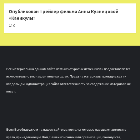
Опубликован трейлер фильма Анны Кузнецовой
«Каникулы»
0
Все материалы на данном сайте взяты из открытых источников и предоставляются
исключительно в ознакомительных целях. Права на материалы принадлежат их
владельцам. Администрация сайта ответственности за содержание материала не
несет.
Если Вы обнаружили на нашем сайте материалы, которые нарушают авторские
права, принадлежащие Вам, Вашей компании или организации, пожалуйста,