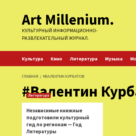
Перейти
Art Millenium.
к
содержимому
КУЛЬТУРНЫЙ ИНФОРМАЦИОННО-
РАЗВЛЕКАТЕЛЬНЫЙ ЖУРНАЛ.
Культура
Кино
Литература
Музыка
М
ГЛАВНАЯ
#ВАЛЕНТИН КУРБАТОВ
#Валентин Курб
Литература
Независимые книжные
подготовили культурный
гид по регионам — Год
Литературы