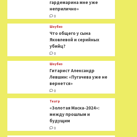
гардемарина мне уже
неприлично»
0
Шоубиз
Что общего у сына
Яковлевой и серийных
убийц?
0
Шоубиз
Гитарист Александр
Левшин: «Пугачева уже не
вернется»
0
Театр
«Золотая Маска-2024»:
между прошлым и
будущим
0