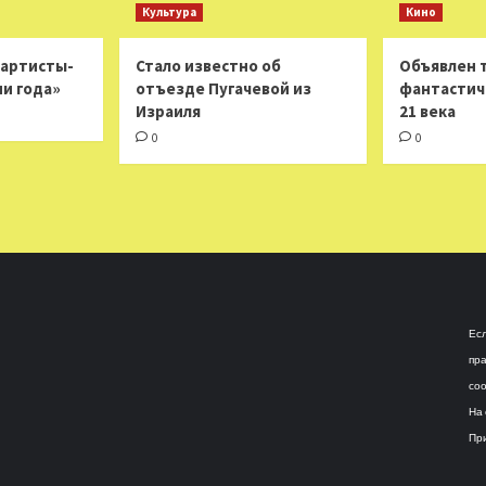
Культура
Кино
 артисты-
Стало известно об
Объявлен 
ни года»
отъезде Пугачевой из
фантастич
Израиля
21 века
0
0
Есл
пра
соо
На 
При