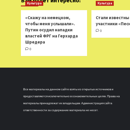
Вам будет интересно:
Культура
Культура
«Скажу на немецком,
Стали известны
чтобы меня услышали».
участники «Пес
Путин осудил нападки
0
властей ФРГ на Герхарда
Шредера
0
Все материалы на данном сайте взяты из открытых источников и
предоставляются исключительно в ознакомительных целях. Права на
материалы принадлежат их владельцам. Администрация сайта
ответственности за содержание материала не несет.