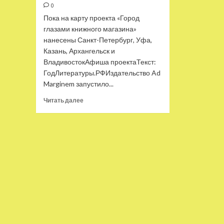
0
Пока на карту проекта «Город
глазами книжного магазина»
нанесены Санкт-Петербург, Уфа,
Казань, Архангельск и
ВладивостокАфиша проектаТекст:
ГодЛитературы.РФИздательство Ad
Marginem запустило...
Прочитать
Читать далее
больше
о
Независимые
книжные
подготовили
культурный
гид
по
регионам
—
Год
Литературы