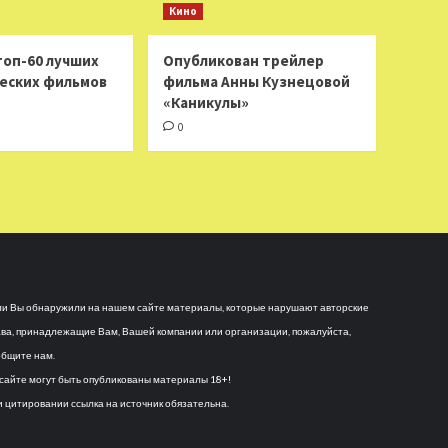
Кино
топ-60 лучших
Опубликован трейлер
еских фильмов
фильма Анны Кузнецовой
«Каникулы»
0
и Вы обнаружили на нашем сайте материалы, которые нарушают авторские
ва, принадлежащие Вам, Вашей компании или организации, пожалуйста,
бщите нам.
сайте могут быть опубликованы материалы 18+!
 цитировании ссылка на источник обязательна.