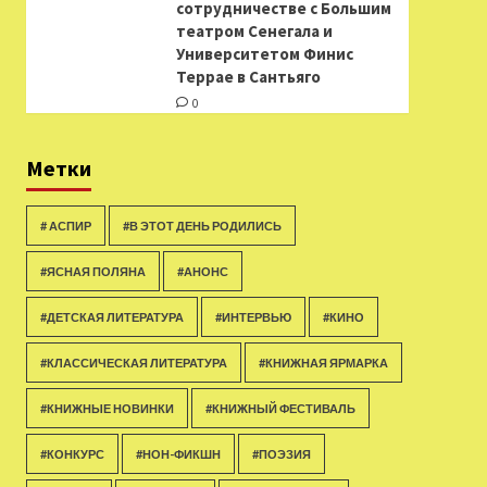
сотрудничестве с Большим
театром Сенегала и
Университетом Финис
Террае в Сантьяго
0
Метки
# АСПИР
#В ЭТОТ ДЕНЬ РОДИЛИСЬ
#ЯСНАЯ ПОЛЯНА
#АНОНС
#ДЕТСКАЯ ЛИТЕРАТУРА
#ИНТЕРВЬЮ
#КИНО
#КЛАССИЧЕСКАЯ ЛИТЕРАТУРА
#КНИЖНАЯ ЯРМАРКА
#КНИЖНЫЕ НОВИНКИ
#КНИЖНЫЙ ФЕСТИВАЛЬ
#КОНКУРС
#НОН-ФИКШН
#ПОЭЗИЯ