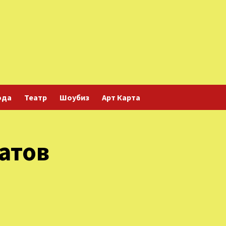
ода
Театр
Шоубиз
Арт Карта
атов