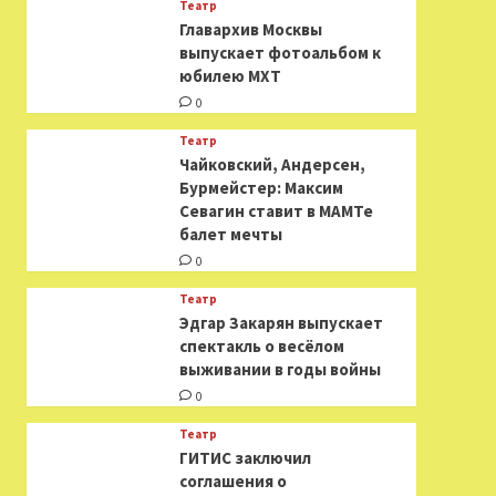
Театр
​​Главархив Москвы
выпускает фотоальбом к
юбилею МХТ
0
Театр
​​Чайковский, Андерсен,
Бурмейстер: Максим
Севагин ставит в МАМТе
балет мечты
0
Театр
Эдгар Закарян выпускает
спектакль о весёлом
выживании в годы войны
0
Театр
ГИТИС заключил
соглашения о