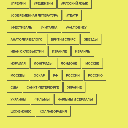
#ПРЕМИИ
#РЕЦЕНЗИИ
#РУССКИЙ ЯЗЫК
#СОВРЕМЕННАЯ ЛИТЕРАТУРА
#ТЕАТР
#ФЕСТИВАЛЬ
#ЧИТАЛКА
WALT DISNEY
АНАТОЛИЯ БЕЛОГО
БРИТНИ СПИРС
ЗВЕЗДЫ
ИВАН ОХЛОБЫСТИН
ИЗРАИЛЕ
ИЗРАИЛЬ
ИЗРАИЛЯ
ЛОНГРИДЫ
ЛОНДОНЕ
МОСКВЕ
МОСКВЫ
ОСКАР
РФ
РОССИИ
РОССИЮ
США
САНКТ-ПЕТЕРБУРГЕ
УКРАИНЕ
УКРАИНЫ
ФИЛЬМЫ
ФИЛЬМЫ И СЕРИАЛЫ
ШОУБИЗНЕС
КОЛЛАБОРАЦИЯ