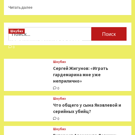
Прочитать
Читать далее
больше
о
Снуп
Догг
Найти:
Шоубиз
рассказал
Мошенники взялись за звезд
о
главном
0
страхе
Шоубиз
Сергей Жигунов: «Играть
гардемарина мне уже
неприлично»
0
Шоубиз
Что общего у сына Яковлевой и
серийных убийц?
0
Шоубиз