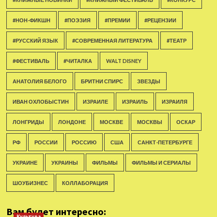
#НОН-ФИКШН
#ПОЭЗИЯ
#ПРЕМИИ
#РЕЦЕНЗИИ
#РУССКИЙ ЯЗЫК
#СОВРЕМЕННАЯ ЛИТЕРАТУРА
#ТЕАТР
#ФЕСТИВАЛЬ
#ЧИТАЛКА
WALT DISNEY
АНАТОЛИЯ БЕЛОГО
БРИТНИ СПИРС
ЗВЕЗДЫ
ИВАН ОХЛОБЫСТИН
ИЗРАИЛЕ
ИЗРАИЛЬ
ИЗРАИЛЯ
ЛОНГРИДЫ
ЛОНДОНЕ
МОСКВЕ
МОСКВЫ
ОСКАР
РФ
РОССИИ
РОССИЮ
США
САНКТ-ПЕТЕРБУРГЕ
УКРАИНЕ
УКРАИНЫ
ФИЛЬМЫ
ФИЛЬМЫ И СЕРИАЛЫ
ШОУБИЗНЕС
КОЛЛАБОРАЦИЯ
Вам будет интересно:
Культура