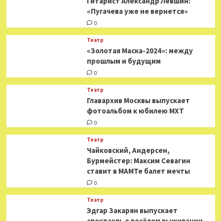
Гитарист Александр Левшин:
«Пугачева уже не вернется»
0
Театр
«Золотая Маска-2024»: между
прошлым и будущим
0
Театр
​​Главархив Москвы выпускает
фотоальбом к юбилею МХТ
0
Театр
​​Чайковский, Андерсен,
Бурмейстер: Максим Севагин
ставит в МАМТе балет мечты
0
Театр
Эдгар Закарян выпускает
спектакль о весёлом выживании