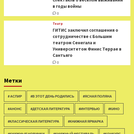
в годы войны
0
Театр
ГИТИС заключил соглашения о
сотрудничестве с Большим
театром Сенегала и
Университетом Финис Террае в
Сантьяго
0
Метки
# АСПИР
#В ЭТОТ ДЕНЬ РОДИЛИСЬ
#ЯСНАЯ ПОЛЯНА
#АНОНС
#ДЕТСКАЯ ЛИТЕРАТУРА
#ИНТЕРВЬЮ
#КИНО
#КЛАССИЧЕСКАЯ ЛИТЕРАТУРА
#КНИЖНАЯ ЯРМАРКА
#КНИЖНЫЕ НОВИНКИ
#КНИЖНЫЙ ФЕСТИВАЛЬ
#КОНКУРС