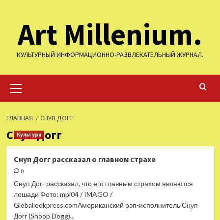
Перейти
Art Millenium.
к
содержимому
КУЛЬТУРНЫЙ ИНФОРМАЦИОННО-РАЗВЛЕКАТЕЛЬНЫЙ ЖУРНАЛ.
Основное
меню
ГЛАВНАЯ
СНУП ДОГГ
Снуп Догг
Культура
Снуп Догг рассказал о главном страхе
0
Снуп Догг рассказал, что его главным страхом являются
лошади Фото: mpi04 / IMAGO /
Globallookpress.comАмериканский рэп-исполнитель Снуп
Догг (Snoop Dogg)...