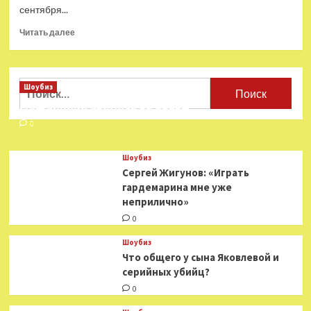
сентября...
Прочитать
Читать далее
больше
о
Как
снимали
Найти:
Шоубиз
культовый
Мошенники взялись за звезд
фильм
«Иван
0
Васильевич
меняет
Шоубиз
профессию»
Сергей Жигунов: «Играть
гардемарина мне уже
неприлично»
0
Шоубиз
Что общего у сына Яковлевой и
серийных убийц?
0