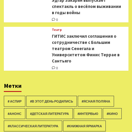
Эдгар Закарян выпускает
спектакль о весёлом выживании
в годы войны
0
Театр
ГИТИС заключил соглашения о
сотрудничестве с Большим
театром Сенегала и
Университетом Финис Террае в
Сантьяго
0
Метки
# АСПИР
#В ЭТОТ ДЕНЬ РОДИЛИСЬ
#ЯСНАЯ ПОЛЯНА
#АНОНС
#ДЕТСКАЯ ЛИТЕРАТУРА
#ИНТЕРВЬЮ
#КИНО
#КЛАССИЧЕСКАЯ ЛИТЕРАТУРА
#КНИЖНАЯ ЯРМАРКА