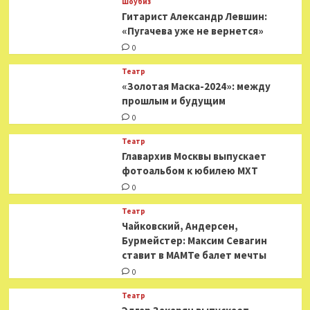
Шоубиз
Гитарист Александр Левшин:
«Пугачева уже не вернется»
0
Театр
«Золотая Маска-2024»: между
прошлым и будущим
0
Театр
​​Главархив Москвы выпускает
фотоальбом к юбилею МХТ
0
Театр
​​Чайковский, Андерсен,
Бурмейстер: Максим Севагин
ставит в МАМТе балет мечты
0
Театр