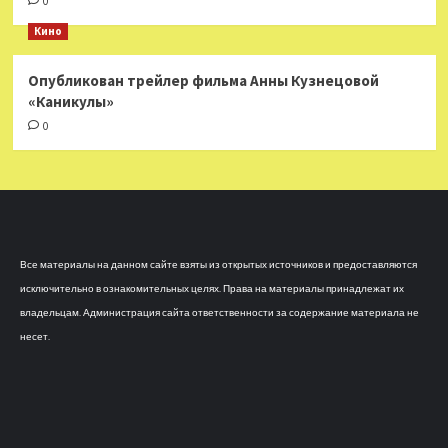
0
Кино
Опубликован трейлер фильма Анны Кузнецовой
«Каникулы»
0
Все материалы на данном сайте взяты из открытых источников и предоставляются
исключительно в ознакомительных целях. Права на материалы принадлежат их
владельцам. Администрация сайта ответственности за содержание материала не
несет.