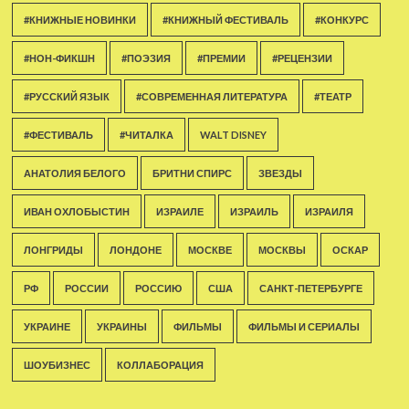
#КНИЖНЫЕ НОВИНКИ
#КНИЖНЫЙ ФЕСТИВАЛЬ
#КОНКУРС
#НОН-ФИКШН
#ПОЭЗИЯ
#ПРЕМИИ
#РЕЦЕНЗИИ
#РУССКИЙ ЯЗЫК
#СОВРЕМЕННАЯ ЛИТЕРАТУРА
#ТЕАТР
#ФЕСТИВАЛЬ
#ЧИТАЛКА
WALT DISNEY
АНАТОЛИЯ БЕЛОГО
БРИТНИ СПИРС
ЗВЕЗДЫ
ИВАН ОХЛОБЫСТИН
ИЗРАИЛЕ
ИЗРАИЛЬ
ИЗРАИЛЯ
ЛОНГРИДЫ
ЛОНДОНЕ
МОСКВЕ
МОСКВЫ
ОСКАР
РФ
РОССИИ
РОССИЮ
США
САНКТ-ПЕТЕРБУРГЕ
УКРАИНЕ
УКРАИНЫ
ФИЛЬМЫ
ФИЛЬМЫ И СЕРИАЛЫ
ШОУБИЗНЕС
КОЛЛАБОРАЦИЯ