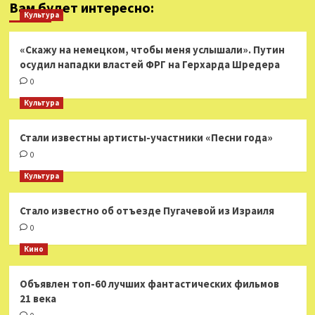
Вам будет интересно:
Культура
«Скажу на немецком, чтобы меня услышали». Путин
осудил нападки властей ФРГ на Герхарда Шредера
0
Культура
Стали известны артисты-участники «Песни года»
0
Культура
Стало известно об отъезде Пугачевой из Израиля
0
Кино
Объявлен топ-60 лучших фантастических фильмов
21 века